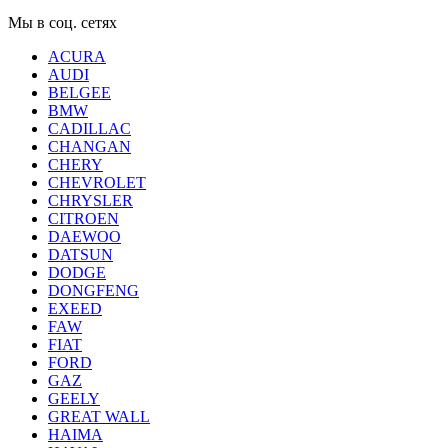
Мы в соц. сетях
ACURA
AUDI
BELGEE
BMW
CADILLAC
CHANGAN
CHERY
CHEVROLET
CHRYSLER
CITROEN
DAEWOO
DATSUN
DODGE
DONGFENG
EXEED
FAW
FIAT
FORD
GAZ
GEELY
GREAT WALL
HAIMA