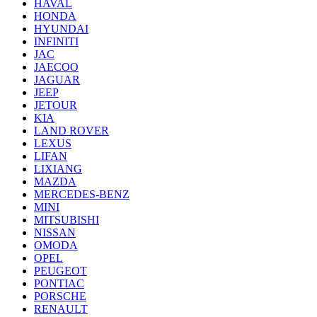
HAVAL
HONDA
HYUNDAI
INFINITI
JAC
JAECOO
JAGUAR
JEEP
JETOUR
KIA
LAND ROVER
LEXUS
LIFAN
LIXIANG
MAZDA
MERCEDES-BENZ
MINI
MITSUBISHI
NISSAN
OMODA
OPEL
PEUGEOT
PONTIAC
PORSCHE
RENAULT