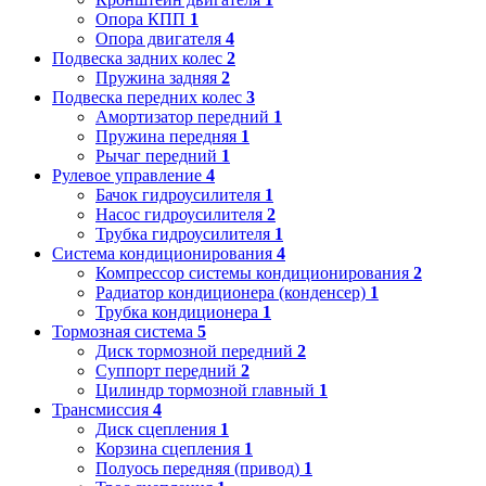
Опора КПП
1
Опора двигателя
4
Подвеска задних колес
2
Пружина задняя
2
Подвеска передних колес
3
Амортизатор передний
1
Пружина передняя
1
Рычаг передний
1
Рулевое управление
4
Бачок гидроусилителя
1
Насос гидроусилителя
2
Трубка гидроусилителя
1
Система кондиционирования
4
Компрессор системы кондиционирования
2
Радиатор кондиционера (конденсер)
1
Трубка кондиционера
1
Тормозная система
5
Диск тормозной передний
2
Суппорт передний
2
Цилиндр тормозной главный
1
Трансмиссия
4
Диск сцепления
1
Корзина сцепления
1
Полуось передняя (привод)
1