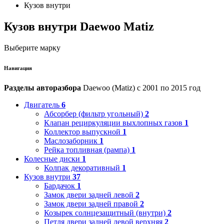
Кузов внутри
Кузов внутри Daewoo Matiz
Выберите марку
Навигация
Разделы авторазбора
Daewoo (Matiz) с 2001 по 2015 год
Двигатель
6
Абсорбер (фильтр угольный)
2
Клапан рециркуляции выхлопных газов
1
Коллектор выпускной
1
Маслозаборник
1
Рейка топливная (рампа)
1
Колесные диски
1
Колпак декоративный
1
Кузов внутри
37
Бардачок
1
Замок двери задней левой
2
Замок двери задней правой
2
Козырек солнцезащитный (внутри)
2
Петля двери задней левой верхняя
2