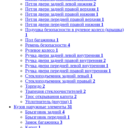
Петля двери задней левой нижняя
2
Петля двери задней правой верхняя
1
Петля двери задней правой нижняя
1
Петля двери передней правой верхняя
1
Петля двери передней правой нижняя
1
Подушка безопасности в рулевое колесо (крышка)
1
Пол багажника
1
Ремень безопасности
4
Рулевое колесо
1
Ручка двери задней левой внутренняя
1
Ручка двери задней правой внутренняя
2
Ручка двери передней левой внутренняя
1
Ручка двери передней правой внутренняя
1
Стеклоподъемник задний левый
1
Стеклоподъемник задний правый
2
Торпедо
2
Трапеция стеклоочистителей
2
Трос открывания капота
2
Уплотнитель (внутри)
1
Кузов наружные элементы
31
Брызговик задний
4
Брызговик передний
1
Замок багажника
3
Капот
1