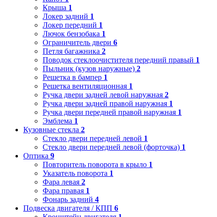
Крыша
1
Локер задний
1
Локер передний
1
Лючок бензобака
1
Ограничитель двери
6
Петля багажника
2
Поводок стеклоочистителя передний правый
1
Пыльник (кузов наружные)
2
Решетка в бампер
1
Решетка вентиляционная
1
Ручка двери задней левой наружная
2
Ручка двери задней правой наружная
1
Ручка двери передней правой наружная
1
Эмблема
1
Кузовные стекла
2
Стекло двери передней левой
1
Стекло двери передней левой (форточка)
1
Оптика
9
Повторитель поворота в крыло
1
Указатель поворота
1
Фара левая
2
Фара правая
1
Фонарь задний
4
Подвеска двигателя / КПП
6
Кронштейн двигателя
1