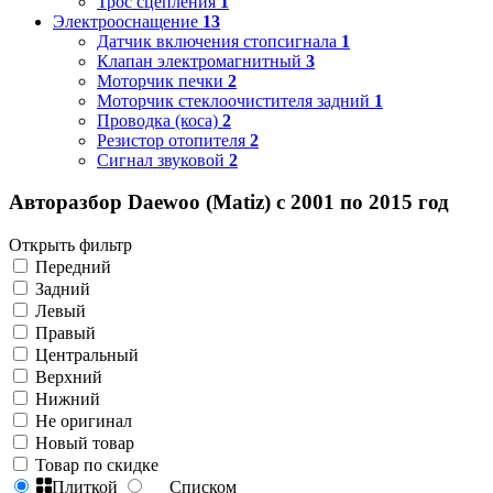
Трос сцепления
1
Электрооснащение
13
Датчик включения стопсигнала
1
Клапан электромагнитный
3
Моторчик печки
2
Моторчик стеклоочистителя задний
1
Проводка (коса)
2
Резистор отопителя
2
Сигнал звуковой
2
Авторазбор Daewoo (Matiz) с 2001 по 2015 год
Открыть фильтр
Передний
Задний
Левый
Правый
Центральный
Верхний
Нижний
Не оригинал
Новый товар
Товар по скидке
Плиткой
Списком