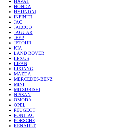
HAVAL
HONDA
HYUNDAI
INFINITI
JAC
JAECOO
JAGUAR
JEEP
JETOUR
KIA
LAND ROVER
LEXUS
LIFAN
LIXIANG
MAZDA
MERCEDES-BENZ
MINI
MITSUBISHI
NISSAN
OMODA
OPEL
PEUGEOT
PONTIAC
PORSCHE
RENAULT