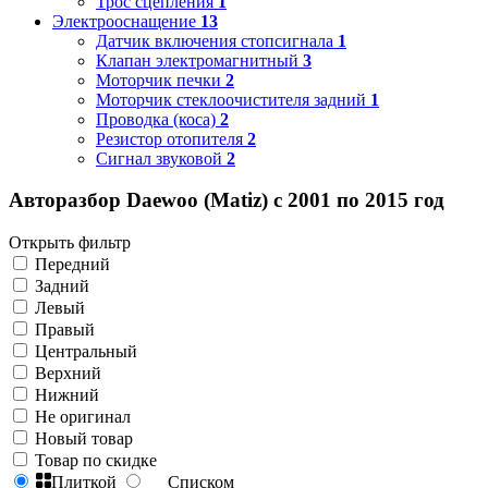
Трос сцепления
1
Электрооснащение
13
Датчик включения стопсигнала
1
Клапан электромагнитный
3
Моторчик печки
2
Моторчик стеклоочистителя задний
1
Проводка (коса)
2
Резистор отопителя
2
Сигнал звуковой
2
Авторазбор Daewoo (Matiz) с 2001 по 2015 год
Открыть фильтр
Передний
Задний
Левый
Правый
Центральный
Верхний
Нижний
Не оригинал
Новый товар
Товар по скидке
Плиткой
Списком