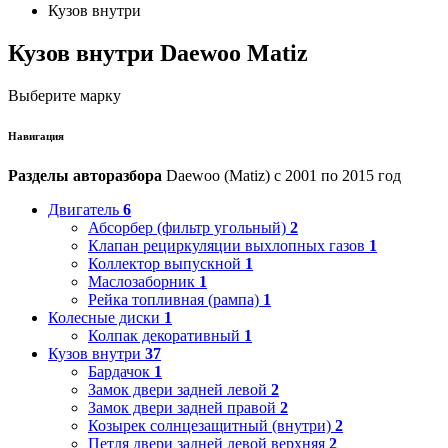
Кузов внутри
Кузов внутри Daewoo Matiz
Выберите марку
Навигация
Разделы авторазбора
Daewoo (Matiz) с 2001 по 2015 год
Двигатель
6
Абсорбер (фильтр угольный)
2
Клапан рециркуляции выхлопных газов
1
Коллектор выпускной
1
Маслозаборник
1
Рейка топливная (рампа)
1
Колесные диски
1
Колпак декоративный
1
Кузов внутри
37
Бардачок
1
Замок двери задней левой
2
Замок двери задней правой
2
Козырек солнцезащитный (внутри)
2
Петля двери задней левой верхняя
2