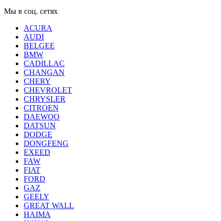
Мы в соц. сетях
ACURA
AUDI
BELGEE
BMW
CADILLAC
CHANGAN
CHERY
CHEVROLET
CHRYSLER
CITROEN
DAEWOO
DATSUN
DODGE
DONGFENG
EXEED
FAW
FIAT
FORD
GAZ
GEELY
GREAT WALL
HAIMA