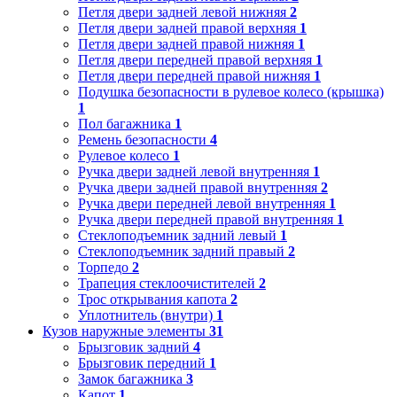
Петля двери задней левой нижняя
2
Петля двери задней правой верхняя
1
Петля двери задней правой нижняя
1
Петля двери передней правой верхняя
1
Петля двери передней правой нижняя
1
Подушка безопасности в рулевое колесо (крышка)
1
Пол багажника
1
Ремень безопасности
4
Рулевое колесо
1
Ручка двери задней левой внутренняя
1
Ручка двери задней правой внутренняя
2
Ручка двери передней левой внутренняя
1
Ручка двери передней правой внутренняя
1
Стеклоподъемник задний левый
1
Стеклоподъемник задний правый
2
Торпедо
2
Трапеция стеклоочистителей
2
Трос открывания капота
2
Уплотнитель (внутри)
1
Кузов наружные элементы
31
Брызговик задний
4
Брызговик передний
1
Замок багажника
3
Капот
1