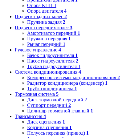
Опора КПП
1
Опора двигателя
4
Подвеска задних колес
2
Пружина задняя
2
Подвеска передних колес
3
Амортизатор передний
1
Пружина передняя
1
Рычаг передний
1
Рулевое управление
4
Бачок гидроусилителя
1
Насос гидроусилителя
2
Трубка гидроусилителя
1
Система кондиционирования
4
Компрессор системы кондиционирования
2
Радиатор кондиционера (конденсер)
1
Трубка кондиционера
1
Тормозная система
5
Диск тормозной передний
2
Суппорт передний
2
Цилиндр тормозной главный
1
Трансмиссия
4
Диск сцепления
1
Корзина сцепления
1
Полуось передняя (привод)
1