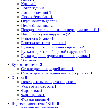
Крыша
1
Локер задний
1
Локер передний
1
Лючок бензобака
1
Ограничитель двери
6
Петля багажника
2
Поводок стеклоочистителя передний правый
1
Пыльник (кузов наружные)
2
Решетка в бампер
1
Решетка вентиляционная
1
Ручка двери задней левой наружная
2
Ручка двери задней правой наружная
1
Ручка двери передней правой наружная
1
Эмблема
1
Кузовные стекла
2
Стекло двери передней левой
1
Стекло двери передней левой (форточка)
1
Оптика
9
Повторитель поворота в крыло
1
Указатель поворота
1
Фара левая
2
Фара правая
1
Фонарь задний
4
Подвеска двигателя / КПП
6
Кронштейн двигателя
1