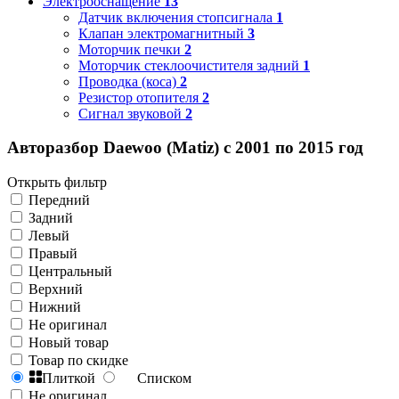
Электрооснащение
13
Датчик включения стопсигнала
1
Клапан электромагнитный
3
Моторчик печки
2
Моторчик стеклоочистителя задний
1
Проводка (коса)
2
Резистор отопителя
2
Сигнал звуковой
2
Авторазбор Daewoo (Matiz) с 2001 по 2015 год
Открыть фильтр
Передний
Задний
Левый
Правый
Центральный
Верхний
Нижний
Не оригинал
Новый товар
Товар по скидке
Плиткой
Списком
Не оригинал