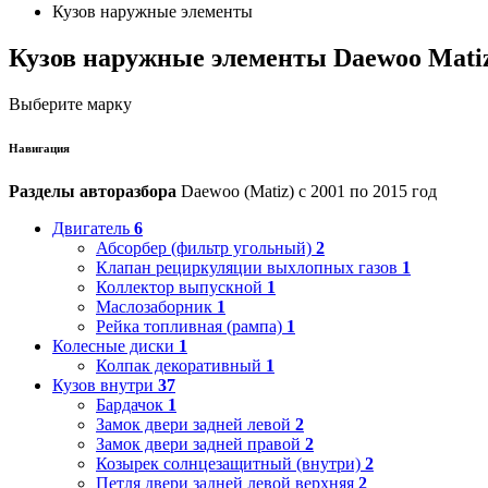
Кузов наружные элементы
Кузов наружные элементы Daewoo Mati
Выберите марку
Навигация
Разделы авторазбора
Daewoo (Matiz) с 2001 по 2015 год
Двигатель
6
Абсорбер (фильтр угольный)
2
Клапан рециркуляции выхлопных газов
1
Коллектор выпускной
1
Маслозаборник
1
Рейка топливная (рампа)
1
Колесные диски
1
Колпак декоративный
1
Кузов внутри
37
Бардачок
1
Замок двери задней левой
2
Замок двери задней правой
2
Козырек солнцезащитный (внутри)
2
Петля двери задней левой верхняя
2