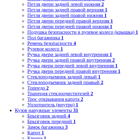
Петля двери задней левой нижняя
2
Петля двери задней правой верхняя
1
Петля двери задней правой нижняя
1
Петля двери передней правой верхняя
1
Петля двери передней правой нижняя
1
Подушка безопасности в рулевое колесо (крышка)
1
Пол багажника
1
Ремень безопасности
4
Рулевое колесо
1
Ручка двери задней левой внутренняя
1
Ручка двери задней правой внутренняя
2
Ручка двери передней левой внутренняя
1
Ручка двери передней правой внутренняя
1
Стеклоподъемник задний левый
1
Стеклоподъемник задний правый
2
Торпедо
2
Трапеция стеклоочистителей
2
Трос открывания капота
2
Уплотнитель (внутри)
1
Кузов наружные элементы
31
Брызговик задний
4
Брызговик передний
1
Замок багажника
3
Капот
1
Крыша
1