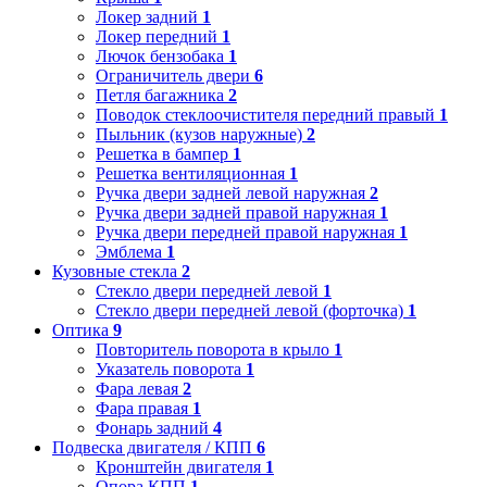
Локер задний
1
Локер передний
1
Лючок бензобака
1
Ограничитель двери
6
Петля багажника
2
Поводок стеклоочистителя передний правый
1
Пыльник (кузов наружные)
2
Решетка в бампер
1
Решетка вентиляционная
1
Ручка двери задней левой наружная
2
Ручка двери задней правой наружная
1
Ручка двери передней правой наружная
1
Эмблема
1
Кузовные стекла
2
Стекло двери передней левой
1
Стекло двери передней левой (форточка)
1
Оптика
9
Повторитель поворота в крыло
1
Указатель поворота
1
Фара левая
2
Фара правая
1
Фонарь задний
4
Подвеска двигателя / КПП
6
Кронштейн двигателя
1
Опора КПП
1