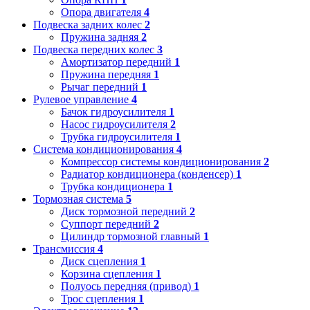
Опора двигателя
4
Подвеска задних колес
2
Пружина задняя
2
Подвеска передних колес
3
Амортизатор передний
1
Пружина передняя
1
Рычаг передний
1
Рулевое управление
4
Бачок гидроусилителя
1
Насос гидроусилителя
2
Трубка гидроусилителя
1
Система кондиционирования
4
Компрессор системы кондиционирования
2
Радиатор кондиционера (конденсер)
1
Трубка кондиционера
1
Тормозная система
5
Диск тормозной передний
2
Суппорт передний
2
Цилиндр тормозной главный
1
Трансмиссия
4
Диск сцепления
1
Корзина сцепления
1
Полуось передняя (привод)
1
Трос сцепления
1