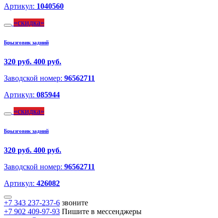
Артикул:
1040560
скидка
Брызговик задний
320 руб.
400 руб.
Заводской номер:
96562711
Артикул:
085944
скидка
Брызговик задний
320 руб.
400 руб.
Заводской номер:
96562711
Артикул:
426082
+7 343 237-237-6
звоните
+7 902 409-97-93
Пишите в мессенджеры