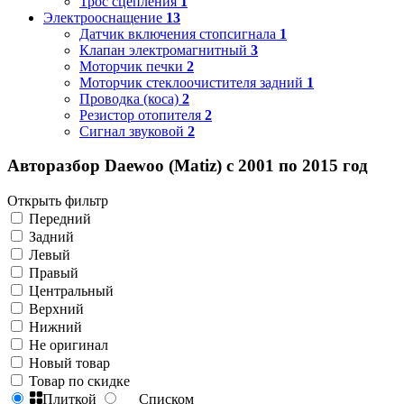
Трос сцепления
1
Электрооснащение
13
Датчик включения стопсигнала
1
Клапан электромагнитный
3
Моторчик печки
2
Моторчик стеклоочистителя задний
1
Проводка (коса)
2
Резистор отопителя
2
Сигнал звуковой
2
Авторазбор Daewoo (Matiz) с 2001 по 2015 год
Открыть фильтр
Передний
Задний
Левый
Правый
Центральный
Верхний
Нижний
Не оригинал
Новый товар
Товар по скидке
Плиткой
Списком