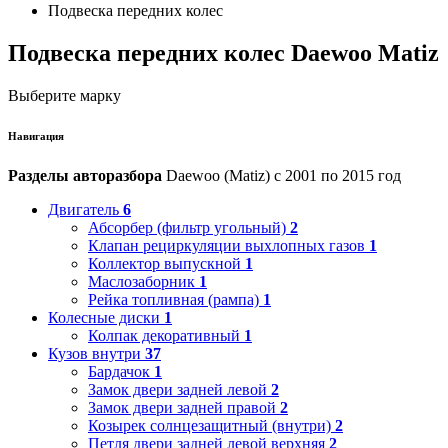
Подвеска передних колес
Подвеска передних колес Daewoo Matiz
Выберите марку
Навигация
Разделы авторазбора
Daewoo (Matiz) с 2001 по 2015 год
Двигатель
6
Абсорбер (фильтр угольный)
2
Клапан рециркуляции выхлопных газов
1
Коллектор выпускной
1
Маслозаборник
1
Рейка топливная (рампа)
1
Колесные диски
1
Колпак декоративный
1
Кузов внутри
37
Бардачок
1
Замок двери задней левой
2
Замок двери задней правой
2
Козырек солнцезащитный (внутри)
2
Петля двери задней левой верхняя
2