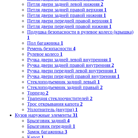
Петля двери задней левой нижняя
2
Петля двери задней правой верхняя
1
Петля двери задней правой нижняя
1
Петля двери передней правой верхняя
1
Петля двери передней правой нижняя
1
Подушка безопасности в рулевое колесо (крышка)
1
Пол багажника
1
Ремень безопасности
4
Рулевое колесо
1
Ручка двери задней левой внутренняя
1
Ручка двери задней правой внутренняя
2
Ручка двери передней левой внутренняя
1
Ручка двери передней правой внутренняя
1
Стеклоподъемник задний левый
1
Стеклоподъемник задний правый
2
Торпедо
2
Трапеция стеклоочистителей
2
Трос открывания капота
2
Уплотнитель (внутри)
1
Кузов наружные элементы
31
Брызговик задний
4
Брызговик передний
1
Замок багажника
3
Капот
1