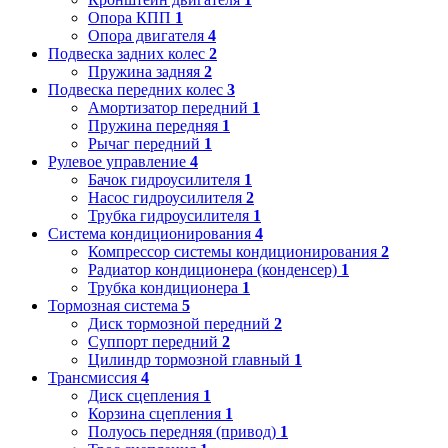
Опора КПП
1
Опора двигателя
4
Подвеска задних колес
2
Пружина задняя
2
Подвеска передних колес
3
Амортизатор передний
1
Пружина передняя
1
Рычаг передний
1
Рулевое управление
4
Бачок гидроусилителя
1
Насос гидроусилителя
2
Трубка гидроусилителя
1
Система кондиционирования
4
Компрессор системы кондиционирования
2
Радиатор кондиционера (конденсер)
1
Трубка кондиционера
1
Тормозная система
5
Диск тормозной передний
2
Суппорт передний
2
Цилиндр тормозной главный
1
Трансмиссия
4
Диск сцепления
1
Корзина сцепления
1
Полуось передняя (привод)
1