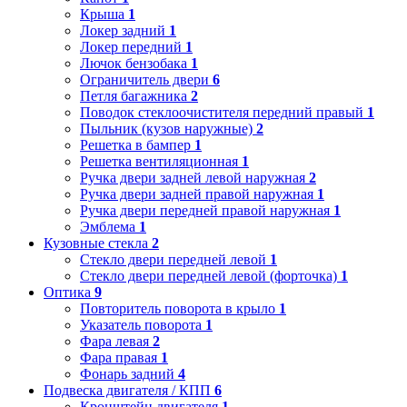
Крыша
1
Локер задний
1
Локер передний
1
Лючок бензобака
1
Ограничитель двери
6
Петля багажника
2
Поводок стеклоочистителя передний правый
1
Пыльник (кузов наружные)
2
Решетка в бампер
1
Решетка вентиляционная
1
Ручка двери задней левой наружная
2
Ручка двери задней правой наружная
1
Ручка двери передней правой наружная
1
Эмблема
1
Кузовные стекла
2
Стекло двери передней левой
1
Стекло двери передней левой (форточка)
1
Оптика
9
Повторитель поворота в крыло
1
Указатель поворота
1
Фара левая
2
Фара правая
1
Фонарь задний
4
Подвеска двигателя / КПП
6
Кронштейн двигателя
1