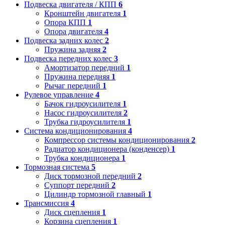
Подвеска двигателя / КПП
6
Кронштейн двигателя
1
Опора КПП
1
Опора двигателя
4
Подвеска задних колес
2
Пружина задняя
2
Подвеска передних колес
3
Амортизатор передний
1
Пружина передняя
1
Рычаг передний
1
Рулевое управление
4
Бачок гидроусилителя
1
Насос гидроусилителя
2
Трубка гидроусилителя
1
Система кондиционирования
4
Компрессор системы кондиционирования
2
Радиатор кондиционера (конденсер)
1
Трубка кондиционера
1
Тормозная система
5
Диск тормозной передний
2
Суппорт передний
2
Цилиндр тормозной главный
1
Трансмиссия
4
Диск сцепления
1
Корзина сцепления
1