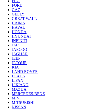
FIAT
FORD
GAZ
GEELY
GREAT WALL
HAIMA
HAVAL
HONDA
HYUNDAI
INFINITI
JAC
JAECOO
JAGUAR
JEEP
JETOUR
KIA
LAND ROVER
LEXUS
LIFAN
LIXIANG
MAZDA
MERCEDES-BENZ
MINI
MITSUBISHI
NISSAN