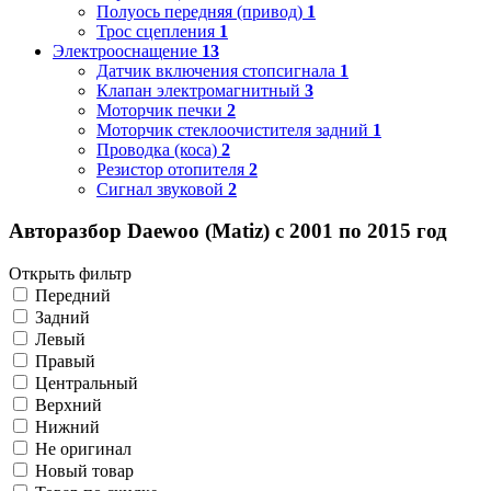
Полуось передняя (привод)
1
Трос сцепления
1
Электрооснащение
13
Датчик включения стопсигнала
1
Клапан электромагнитный
3
Моторчик печки
2
Моторчик стеклоочистителя задний
1
Проводка (коса)
2
Резистор отопителя
2
Сигнал звуковой
2
Авторазбор Daewoo (Matiz) с 2001 по 2015 год
Открыть фильтр
Передний
Задний
Левый
Правый
Центральный
Верхний
Нижний
Не оригинал
Новый товар