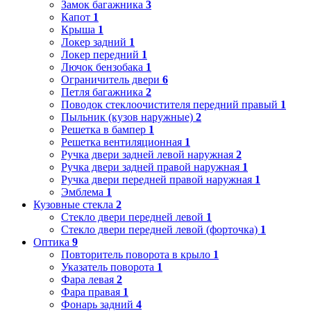
Замок багажника
3
Капот
1
Крыша
1
Локер задний
1
Локер передний
1
Лючок бензобака
1
Ограничитель двери
6
Петля багажника
2
Поводок стеклоочистителя передний правый
1
Пыльник (кузов наружные)
2
Решетка в бампер
1
Решетка вентиляционная
1
Ручка двери задней левой наружная
2
Ручка двери задней правой наружная
1
Ручка двери передней правой наружная
1
Эмблема
1
Кузовные стекла
2
Стекло двери передней левой
1
Стекло двери передней левой (форточка)
1
Оптика
9
Повторитель поворота в крыло
1
Указатель поворота
1
Фара левая
2
Фара правая
1
Фонарь задний
4