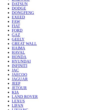
DATSUN
DODGE
DONGFENG
EXEED
FAW
FIAT
FORD
GAZ
GEELY
GREAT WALL
HAIMA
HAVAL
HONDA
HYUNDAI
INFINITI
JAC
JAECOO
JAGUAR
JEEP
JETOUR
KIA
LAND ROVER
LEXUS
LIFAN
LIXIANG