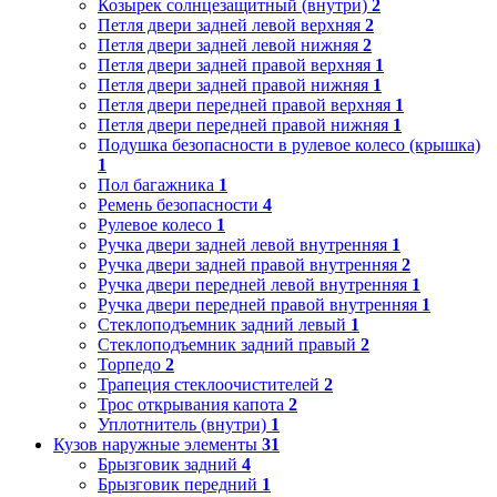
Козырек солнцезащитный (внутри)
2
Петля двери задней левой верхняя
2
Петля двери задней левой нижняя
2
Петля двери задней правой верхняя
1
Петля двери задней правой нижняя
1
Петля двери передней правой верхняя
1
Петля двери передней правой нижняя
1
Подушка безопасности в рулевое колесо (крышка)
1
Пол багажника
1
Ремень безопасности
4
Рулевое колесо
1
Ручка двери задней левой внутренняя
1
Ручка двери задней правой внутренняя
2
Ручка двери передней левой внутренняя
1
Ручка двери передней правой внутренняя
1
Стеклоподъемник задний левый
1
Стеклоподъемник задний правый
2
Торпедо
2
Трапеция стеклоочистителей
2
Трос открывания капота
2
Уплотнитель (внутри)
1
Кузов наружные элементы
31
Брызговик задний
4
Брызговик передний
1