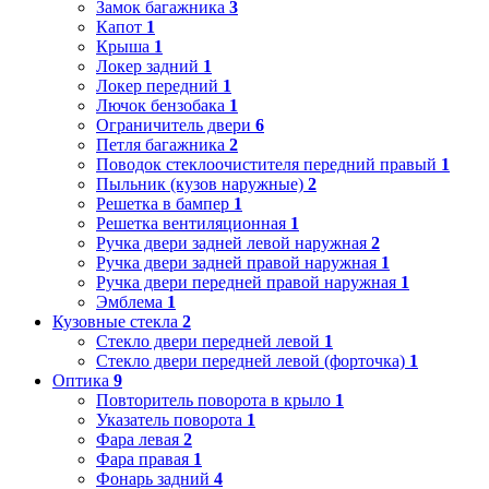
Замок багажника
3
Капот
1
Крыша
1
Локер задний
1
Локер передний
1
Лючок бензобака
1
Ограничитель двери
6
Петля багажника
2
Поводок стеклоочистителя передний правый
1
Пыльник (кузов наружные)
2
Решетка в бампер
1
Решетка вентиляционная
1
Ручка двери задней левой наружная
2
Ручка двери задней правой наружная
1
Ручка двери передней правой наружная
1
Эмблема
1
Кузовные стекла
2
Стекло двери передней левой
1
Стекло двери передней левой (форточка)
1
Оптика
9
Повторитель поворота в крыло
1
Указатель поворота
1
Фара левая
2
Фара правая
1
Фонарь задний
4