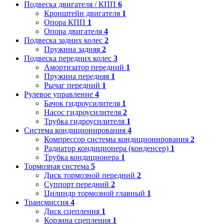
Подвеска двигателя / КПП
6
Кронштейн двигателя
1
Опора КПП
1
Опора двигателя
4
Подвеска задних колес
2
Пружина задняя
2
Подвеска передних колес
3
Амортизатор передний
1
Пружина передняя
1
Рычаг передний
1
Рулевое управление
4
Бачок гидроусилителя
1
Насос гидроусилителя
2
Трубка гидроусилителя
1
Система кондиционирования
4
Компрессор системы кондиционирования
2
Радиатор кондиционера (конденсер)
1
Трубка кондиционера
1
Тормозная система
5
Диск тормозной передний
2
Суппорт передний
2
Цилиндр тормозной главный
1
Трансмиссия
4
Диск сцепления
1
Корзина сцепления
1