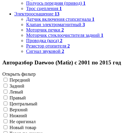
Полуось передняя (привод)
1
Трос сцепления
1
Электрооснащение
13
Датчик включения стопсигнала
1
Клапан электромагнитный
3
Моторчик печки
2
Моторчик стеклоочистителя задний
1
Проводка (коса)
2
Резистор отопителя
2
Сигнал звуковой
2
Авторазбор Daewoo (Matiz) с 2001 по 2015 год
Открыть фильтр
Передний
Задний
Левый
Правый
Центральный
Верхний
Нижний
Не оригинал
Новый товар