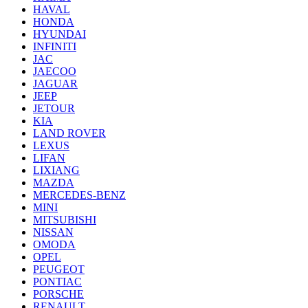
HAVAL
HONDA
HYUNDAI
INFINITI
JAC
JAECOO
JAGUAR
JEEP
JETOUR
KIA
LAND ROVER
LEXUS
LIFAN
LIXIANG
MAZDA
MERCEDES-BENZ
MINI
MITSUBISHI
NISSAN
OMODA
OPEL
PEUGEOT
PONTIAC
PORSCHE
RENAULT