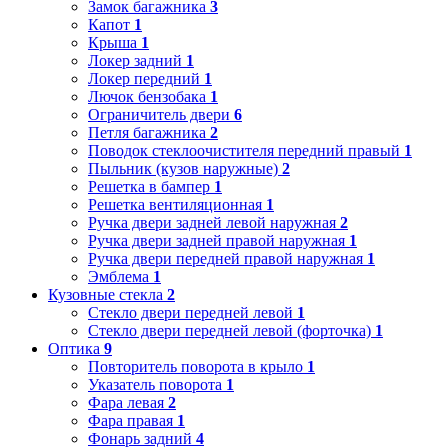
Замок багажника
3
Капот
1
Крыша
1
Локер задний
1
Локер передний
1
Лючок бензобака
1
Ограничитель двери
6
Петля багажника
2
Поводок стеклоочистителя передний правый
1
Пыльник (кузов наружные)
2
Решетка в бампер
1
Решетка вентиляционная
1
Ручка двери задней левой наружная
2
Ручка двери задней правой наружная
1
Ручка двери передней правой наружная
1
Эмблема
1
Кузовные стекла
2
Стекло двери передней левой
1
Стекло двери передней левой (форточка)
1
Оптика
9
Повторитель поворота в крыло
1
Указатель поворота
1
Фара левая
2
Фара правая
1
Фонарь задний
4