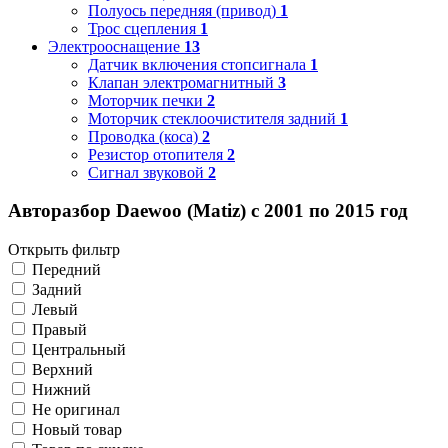
Полуось передняя (привод)
1
Трос сцепления
1
Электрооснащение
13
Датчик включения стопсигнала
1
Клапан электромагнитный
3
Моторчик печки
2
Моторчик стеклоочистителя задний
1
Проводка (коса)
2
Резистор отопителя
2
Сигнал звуковой
2
Авторазбор Daewoo (Matiz) с 2001 по 2015 год
Открыть фильтр
Передний
Задний
Левый
Правый
Центральный
Верхний
Нижний
Не оригинал
Новый товар