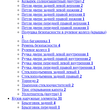
Козырек солнцезащитный (внутри)
2
Петля двери задней левой верхняя
2
Петля двери задней левой нижняя
2
Петля двери задней правой верхняя
1
Петля двери задней правой нижняя
1
Петля двери передней правой верхняя
1
Петля двери передней правой нижняя
1
Подушка безопасности в рулевое колесо (крышка)
1
Пол багажника
1
Ремень безопасности
4
Рулевое колесо
1
Ручка двери задней левой внутренняя
1
Ручка двери задней правой внутренняя
2
Ручка двери передней левой внутренняя
1
Ручка двери передней правой внутренняя
1
Стеклоподъемник задний левый
1
Стеклоподъемник задний правый
2
Торпедо
2
Трапеция стеклоочистителей
2
Трос открывания капота
2
Уплотнитель (внутри)
1
Кузов наружные элементы
31
Брызговик задний
4
Брызговик передний
1