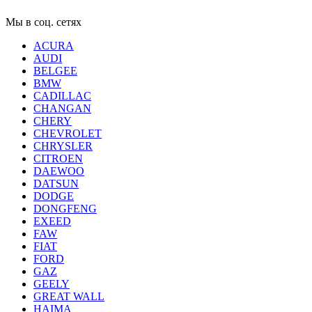
Мы в соц. сетях
ACURA
AUDI
BELGEE
BMW
CADILLAC
CHANGAN
CHERY
CHEVROLET
CHRYSLER
CITROEN
DAEWOO
DATSUN
DODGE
DONGFENG
EXEED
FAW
FIAT
FORD
GAZ
GEELY
GREAT WALL
HAIMA