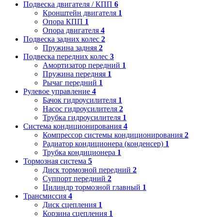
Подвеска двигателя / КПП
6
Кронштейн двигателя
1
Опора КПП
1
Опора двигателя
4
Подвеска задних колес
2
Пружина задняя
2
Подвеска передних колес
3
Амортизатор передний
1
Пружина передняя
1
Рычаг передний
1
Рулевое управление
4
Бачок гидроусилителя
1
Насос гидроусилителя
2
Трубка гидроусилителя
1
Система кондиционирования
4
Компрессор системы кондиционирования
2
Радиатор кондиционера (конденсер)
1
Трубка кондиционера
1
Тормозная система
5
Диск тормозной передний
2
Суппорт передний
2
Цилиндр тормозной главный
1
Трансмиссия
4
Диск сцепления
1
Корзина сцепления
1