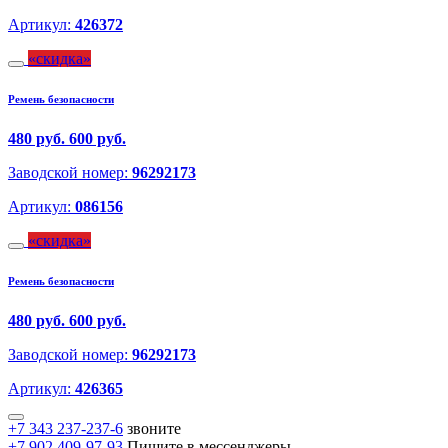
Артикул:
426372
скидка
Ремень безопасности
480 руб.
600 руб.
Заводской номер:
96292173
Артикул:
086156
скидка
Ремень безопасности
480 руб.
600 руб.
Заводской номер:
96292173
Артикул:
426365
+7 343 237-237-6
звоните
+7 902 409-97-93
Пишите в мессенджеры