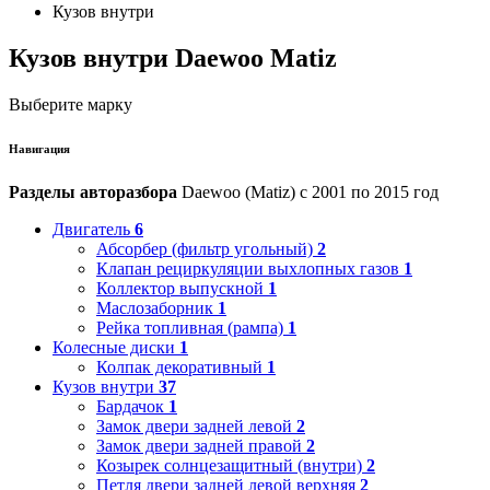
Кузов внутри
Кузов внутри Daewoo Matiz
Выберите марку
Навигация
Разделы авторазбора
Daewoo (Matiz) с 2001 по 2015 год
Двигатель
6
Абсорбер (фильтр угольный)
2
Клапан рециркуляции выхлопных газов
1
Коллектор выпускной
1
Маслозаборник
1
Рейка топливная (рампа)
1
Колесные диски
1
Колпак декоративный
1
Кузов внутри
37
Бардачок
1
Замок двери задней левой
2
Замок двери задней правой
2
Козырек солнцезащитный (внутри)
2
Петля двери задней левой верхняя
2