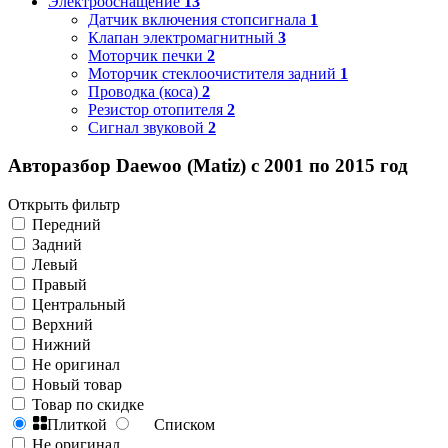
Электрооснащение
13
Датчик включения стопсигнала
1
Клапан электромагнитный
3
Моторчик печки
2
Моторчик стеклоочистителя задний
1
Проводка (коса)
2
Резистор отопителя
2
Сигнал звуковой
2
Авторазбор Daewoo (Matiz) с 2001 по 2015 год
Открыть фильтр
Передний
Задний
Левый
Правый
Центральный
Верхний
Нижний
Не оригинал
Новый товар
Товар по скидке
Плиткой
Списком
Не оригинал