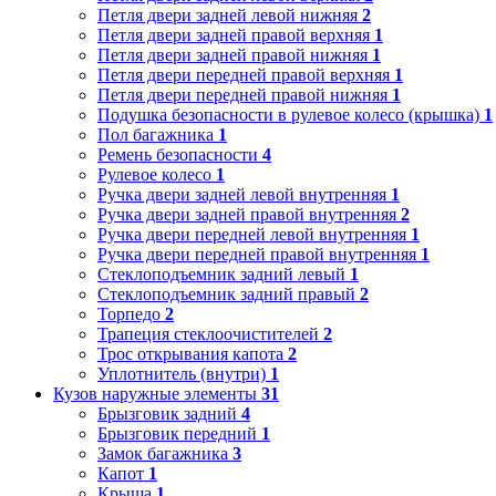
Петля двери задней левой нижняя
2
Петля двери задней правой верхняя
1
Петля двери задней правой нижняя
1
Петля двери передней правой верхняя
1
Петля двери передней правой нижняя
1
Подушка безопасности в рулевое колесо (крышка)
1
Пол багажника
1
Ремень безопасности
4
Рулевое колесо
1
Ручка двери задней левой внутренняя
1
Ручка двери задней правой внутренняя
2
Ручка двери передней левой внутренняя
1
Ручка двери передней правой внутренняя
1
Стеклоподъемник задний левый
1
Стеклоподъемник задний правый
2
Торпедо
2
Трапеция стеклоочистителей
2
Трос открывания капота
2
Уплотнитель (внутри)
1
Кузов наружные элементы
31
Брызговик задний
4
Брызговик передний
1
Замок багажника
3
Капот
1
Крыша
1