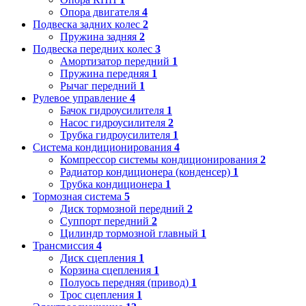
Опора двигателя
4
Подвеска задних колес
2
Пружина задняя
2
Подвеска передних колес
3
Амортизатор передний
1
Пружина передняя
1
Рычаг передний
1
Рулевое управление
4
Бачок гидроусилителя
1
Насос гидроусилителя
2
Трубка гидроусилителя
1
Система кондиционирования
4
Компрессор системы кондиционирования
2
Радиатор кондиционера (конденсер)
1
Трубка кондиционера
1
Тормозная система
5
Диск тормозной передний
2
Суппорт передний
2
Цилиндр тормозной главный
1
Трансмиссия
4
Диск сцепления
1
Корзина сцепления
1
Полуось передняя (привод)
1
Трос сцепления
1