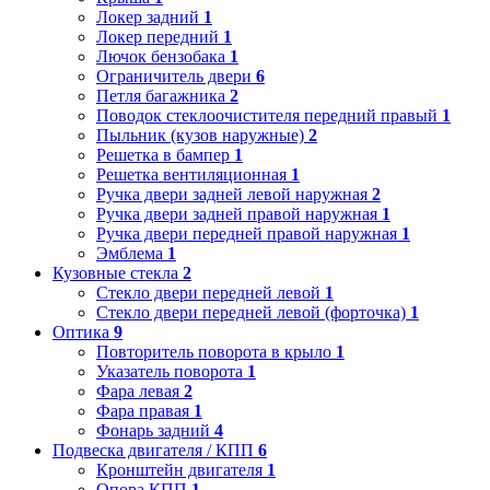
Локер задний
1
Локер передний
1
Лючок бензобака
1
Ограничитель двери
6
Петля багажника
2
Поводок стеклоочистителя передний правый
1
Пыльник (кузов наружные)
2
Решетка в бампер
1
Решетка вентиляционная
1
Ручка двери задней левой наружная
2
Ручка двери задней правой наружная
1
Ручка двери передней правой наружная
1
Эмблема
1
Кузовные стекла
2
Стекло двери передней левой
1
Стекло двери передней левой (форточка)
1
Оптика
9
Повторитель поворота в крыло
1
Указатель поворота
1
Фара левая
2
Фара правая
1
Фонарь задний
4
Подвеска двигателя / КПП
6
Кронштейн двигателя
1
Опора КПП
1