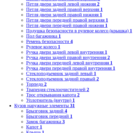
Петля двери задней левой нижняя
2
Петля двери задней правой верхняя
1
Петля двери задней правой нижняя
1
Петля двери передней правой верхняя
1
Петля двери передней правой нижняя
1
Подушка безопасности в рулевое колесо (крышка)
1
Пол багажника
1
Ремень безопасности
4
Рулевое колесо
1
Ручка двери задней левой внутренняя
1
Ручка двери задней правой внутренняя
2
Ручка двери передней левой внутренняя
1
Ручка двери передней правой внутренняя
1
Стеклоподъемник задний левый
1
Стеклоподъемник задний правый
2
Торпедо
2
Трапеция стеклоочистителей
2
Трос открывания капота
2
Уплотнитель (внутри)
1
Кузов наружные элементы
31
Брызговик задний
4
Брызговик передний
1
Замок багажника
3
Капот
1
Крыша
1