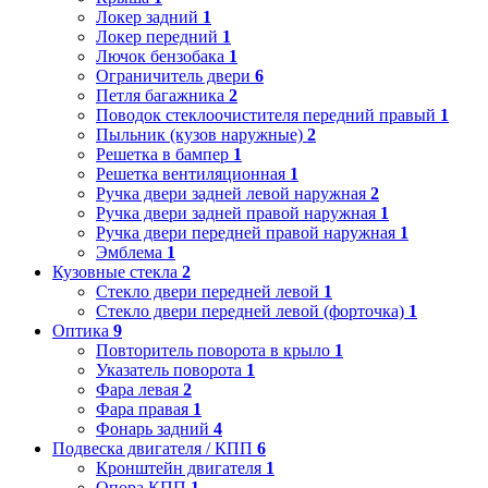
Локер задний
1
Локер передний
1
Лючок бензобака
1
Ограничитель двери
6
Петля багажника
2
Поводок стеклоочистителя передний правый
1
Пыльник (кузов наружные)
2
Решетка в бампер
1
Решетка вентиляционная
1
Ручка двери задней левой наружная
2
Ручка двери задней правой наружная
1
Ручка двери передней правой наружная
1
Эмблема
1
Кузовные стекла
2
Стекло двери передней левой
1
Стекло двери передней левой (форточка)
1
Оптика
9
Повторитель поворота в крыло
1
Указатель поворота
1
Фара левая
2
Фара правая
1
Фонарь задний
4
Подвеска двигателя / КПП
6
Кронштейн двигателя
1
Опора КПП
1