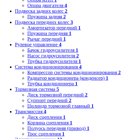
Опора двигателя
4
Подвеска задних колес
2
Пружина задняя
2
Подвеска передних колес
3
Амортизатор передний
1
Пружина передняя
1
Рычаг передний
1
Рулевое управление
4
Бачок гидроусилителя
1
Насос гидроусилителя
2
Трубка гидроусилителя
1
Система кондиционирования
4
Компрессор системы кондиционирования
2
Радиатор кондиционера (конденсер)
1
Трубка кондиционера
1
Тормозная система
5
Диск тормозной передний
2
Суппорт передний
2
Цилиндр тормозной главный
1
Трансмиссия
4
Диск сцепления
1
Корзина сцепления
1
Полуось передняя (привод)
1
Трос сцепления
1