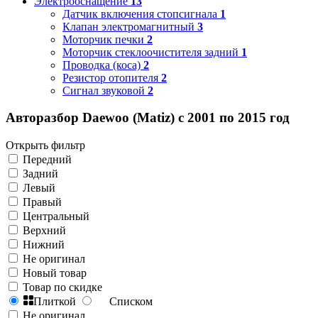
Электрооснащение
13
Датчик включения стопсигнала
1
Клапан электромагнитный
3
Моторчик печки
2
Моторчик стеклоочистителя задний
1
Проводка (коса)
2
Резистор отопителя
2
Сигнал звуковой
2
Авторазбор Daewoo (Matiz) с 2001 по 2015 год
Открыть фильтр
Передний
Задний
Левый
Правый
Центральный
Верхний
Нижний
Не оригинал
Новый товар
Товар по скидке
Плиткой
Списком
Не оригинал