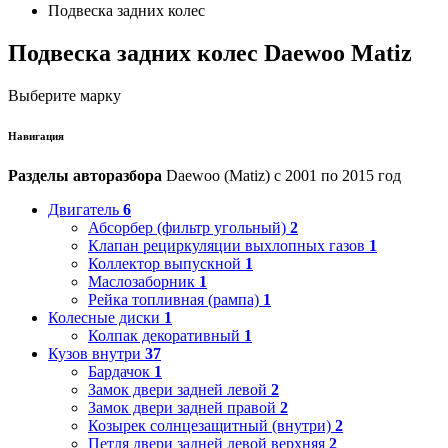
Подвеска задних колес
Подвеска задних колес Daewoo Matiz
Выберите марку
Навигация
Разделы авторазбора
Daewoo (Matiz) с 2001 по 2015 год
Двигатель
6
Абсорбер (фильтр угольный)
2
Клапан рециркуляции выхлопных газов
1
Коллектор выпускной
1
Маслозаборник
1
Рейка топливная (рампа)
1
Колесные диски
1
Колпак декоративный
1
Кузов внутри
37
Бардачок
1
Замок двери задней левой
2
Замок двери задней правой
2
Козырек солнцезащитный (внутри)
2
Петля двери задней левой верхняя
2