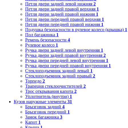
Петля двери задней левой нижняя
2
Петля двери задней правой верхняя
1
Петля двери задней правой нижняя
1
Петля двери передней правой верхняя
1
Петля двери передней правой нижняя
1
Подушка безопасности в рулевое колесо (крышка)
1
Пол багажника
1
Ремень безопасности
4
Рулевое колесо
1
Ручка двери задней левой внутренняя
1
Ручка двери задней правой внутренняя
2
Ручка двери передней левой внутренняя
1
Ручка двери передней правой внутренняя
1
Стеклоподъемник задний левый
1
Стеклоподъемник задний правый
2
Торпедо
2
Трапеция стеклоочистителей
2
Трос открывания капота
2
Уплотнитель (внутри)
1
Кузов наружные элементы
31
Брызговик задний
4
Брызговик передний
1
Замок багажника
3
Капот
1
Крыша
1