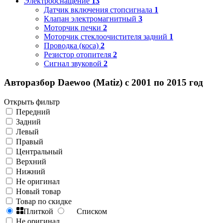
Электрооснащение
13
Датчик включения стопсигнала
1
Клапан электромагнитный
3
Моторчик печки
2
Моторчик стеклоочистителя задний
1
Проводка (коса)
2
Резистор отопителя
2
Сигнал звуковой
2
Авторазбор Daewoo (Matiz) с 2001 по 2015 год
Открыть фильтр
Передний
Задний
Левый
Правый
Центральный
Верхний
Нижний
Не оригинал
Новый товар
Товар по скидке
Плиткой
Списком
Не оригинал