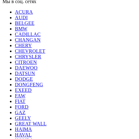
Мы в соц. сетях
ACURA
AUDI
BELGEE
BMW
CADILLAC
CHANGAN
CHERY
CHEVROLET
CHRYSLER
CITROEN
DAEWOO
DATSUN
DODGE
DONGFENG
EXEED
FAW
FIAT
FORD
GAZ
GEELY
GREAT WALL
HAIMA
HAVAL