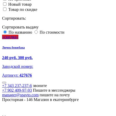
Новый товар
Товар по скидке
Сортировать:
Сортировать выдачу
По названию
По стоимости
скидка
Лючок бензобака
240 руб.
300 руб.
Заводской номер:
Артикул:
427676
+7 343 237-237-6
звоните
+7 902 409-97-93
Пишите в мессенджеры
manager@spavto.com
пишите на почту
Просторная - 146
Магазин в екатеринбурге