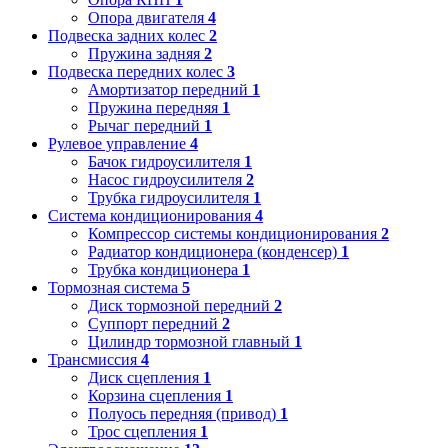
Опора двигателя
4
Подвеска задних колес
2
Пружина задняя
2
Подвеска передних колес
3
Амортизатор передний
1
Пружина передняя
1
Рычаг передний
1
Рулевое управление
4
Бачок гидроусилителя
1
Насос гидроусилителя
2
Трубка гидроусилителя
1
Система кондиционирования
4
Компрессор системы кондиционирования
2
Радиатор кондиционера (конденсер)
1
Трубка кондиционера
1
Тормозная система
5
Диск тормозной передний
2
Суппорт передний
2
Цилиндр тормозной главный
1
Трансмиссия
4
Диск сцепления
1
Корзина сцепления
1
Полуось передняя (привод)
1
Трос сцепления
1