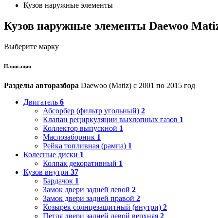
Кузов наружные элементы
Кузов наружные элементы Daewoo Mati
Выберите марку
Навигация
Разделы авторазбора
Daewoo (Matiz) с 2001 по 2015 год
Двигатель
6
Абсорбер (фильтр угольный)
2
Клапан рециркуляции выхлопных газов
1
Коллектор выпускной
1
Маслозаборник
1
Рейка топливная (рампа)
1
Колесные диски
1
Колпак декоративный
1
Кузов внутри
37
Бардачок
1
Замок двери задней левой
2
Замок двери задней правой
2
Козырек солнцезащитный (внутри)
2
Петля двери задней левой верхняя
2