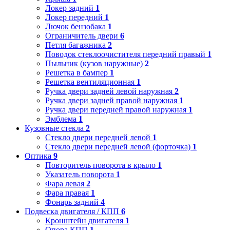
Локер задний
1
Локер передний
1
Лючок бензобака
1
Ограничитель двери
6
Петля багажника
2
Поводок стеклоочистителя передний правый
1
Пыльник (кузов наружные)
2
Решетка в бампер
1
Решетка вентиляционная
1
Ручка двери задней левой наружная
2
Ручка двери задней правой наружная
1
Ручка двери передней правой наружная
1
Эмблема
1
Кузовные стекла
2
Стекло двери передней левой
1
Стекло двери передней левой (форточка)
1
Оптика
9
Повторитель поворота в крыло
1
Указатель поворота
1
Фара левая
2
Фара правая
1
Фонарь задний
4
Подвеска двигателя / КПП
6
Кронштейн двигателя
1
Опора КПП
1