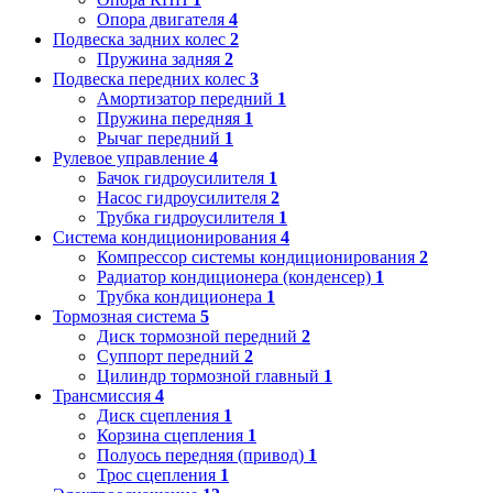
Опора двигателя
4
Подвеска задних колес
2
Пружина задняя
2
Подвеска передних колес
3
Амортизатор передний
1
Пружина передняя
1
Рычаг передний
1
Рулевое управление
4
Бачок гидроусилителя
1
Насос гидроусилителя
2
Трубка гидроусилителя
1
Система кондиционирования
4
Компрессор системы кондиционирования
2
Радиатор кондиционера (конденсер)
1
Трубка кондиционера
1
Тормозная система
5
Диск тормозной передний
2
Суппорт передний
2
Цилиндр тормозной главный
1
Трансмиссия
4
Диск сцепления
1
Корзина сцепления
1
Полуось передняя (привод)
1
Трос сцепления
1