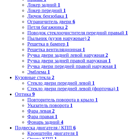
Локер задний
1
Локер передний
1
Лючок бензобака
1
Ограничитель двери
6
Петля багажника
2
Поводок стеклоочистителя передний правый
1
Пыльник (кузов наружные)
2
Решетка в бампер
1
Решетка вентиляционная
1
Ручка двери задней левой наружная
2
Ручка двери задней правой наружная
1
Ручка двери передней правой наружная
1
Эмблема
1
Кузовные стекла
2
Стекло двери передней левой
1
Стекло двери передней левой (форточка)
1
Оптика
9
Повторитель поворота в крыло
1
Указатель поворота
1
Фара левая
2
Фара правая
1
Фонарь задний
4
Подвеска двигателя / КПП
6
Кронштейн двигателя
1
Опора КПП
1