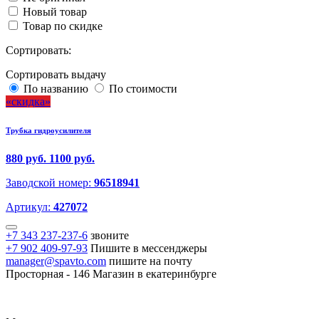
Новый товар
Товар по скидке
Сортировать:
Сортировать выдачу
По названию
По стоимости
скидка
Трубка гидроусилителя
880 руб.
1100 руб.
Заводской номер:
96518941
Артикул:
427072
+7 343 237-237-6
звоните
+7 902 409-97-93
Пишите в мессенджеры
manager@spavto.com
пишите на почту
Просторная - 146
Магазин в екатеринбурге