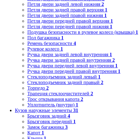
Петля двери задней левой нижняя
2
Петля двери задней правой верхняя
1
Петля двери задней правой нижняя
1
Петля двери передней правой верхняя
1
Петля двери передней правой нижняя
1
Подушка безопасности в рулевое колесо (крышка)
1
Пол багажника
1
Ремень безопасности
4
Рулевое колесо
1
Ручка двери задней левой внутренняя
1
Ручка двери задней правой внутренняя
2
Ручка двери передней левой внутренняя
1
Ручка двери передней правой внутренняя
1
Стеклоподъемник задний левый
1
Стеклоподъемник задний правый
2
Торпедо
2
Трапеция стеклоочистителей
2
Трос открывания капота
2
Уплотнитель (внутри)
1
Кузов наружные элементы
31
Брызговик задний
4
Брызговик передний
1
Замок багажника
3
Капот
1
Крыша
1