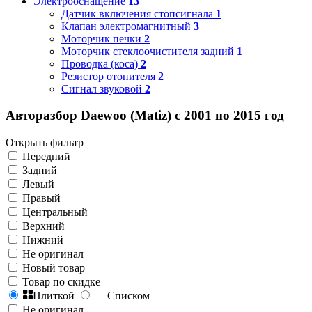
Электрооснащение
13
Датчик включения стопсигнала
1
Клапан электромагнитный
3
Моторчик печки
2
Моторчик стеклоочистителя задний
1
Проводка (коса)
2
Резистор отопителя
2
Сигнал звуковой
2
Авторазбор Daewoo (Matiz) с 2001 по 2015 год
Открыть фильтр
Передний
Задний
Левый
Правый
Центральный
Верхний
Нижний
Не оригинал
Новый товар
Товар по скидке
Плиткой
Списком
Не оригинал