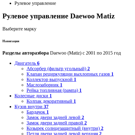
Рулевое управление
Рулевое управление Daewoo Matiz
Выберите марку
Навигация
Разделы авторазбора
Daewoo (Matiz) с 2001 по 2015 год
Двигатель
6
Абсорбер (фильтр угольный)
2
Клапан рециркуляции выхлопных газов
1
Коллектор выпускной
1
Маслозаборник
1
Рейка топливная (рампа)
1
Колесные диски
1
Колпак декоративный
1
Кузов внутри
37
Бардачок
1
Замок двери задней левой
2
Замок двери задней правой
2
Козырек солнцезащитный (внутри)
2
Петля двери задней левой верхняя
2