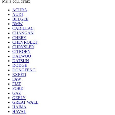
Мы в соц. сетях
ACURA
AUDI
BELGEE
BMW
CADILLAC
CHANGAN
CHERY
CHEVROLET
CHRYSLER
CITROEN
DAEWOO
DATSUN
DODGE
DONGFENG
EXEED
FAW
FIAT
FORD
GAZ
GEELY
GREAT WALL
HAIMA
HAVAL