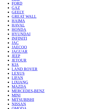
FORD
GAZ
GEELY
GREAT WALL
HAIMA
HAVAL
HONDA
HYUNDAI
INFINITI
JAC
JAECOO
JAGUAR
JEEP
JETOUR
KIA
LAND ROVER
LEXUS
LIFAN
LIXIANG
MAZDA
MERCEDES-BENZ
MINI
MITSUBISHI
NISSAN
OMODA