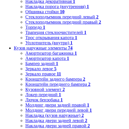
Накладка декоративная
1
Накладка порога (внутренняя)
1
Обшивка стойки
10
Стеклоподъемник передний левый
2
Стеклоподъемник передний правый
2
Торпедо
1
Трапеция стеклоочистителей
1
Трос открывания капота
1
Уплотнитель (внутри)
1
Кузов наружные элементы
74
Амортизатор багажника
1
Амортизатор капота
1
Бампер задний
1
Зеркало левое
5
Зеркало правое
11
Кронштейн заднего бампера
2
Кронштейн переднего бампера
2
Кузовной элемент
2
Локер передний
1
Лючок бензобака
1
Молдинг двери задней правой
1
Молдинг двери передней левой
1
Накладка (кузов наружные)
2
Накладка двери задней левой
2
Накладка двери задней правой
2