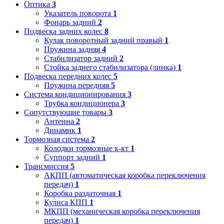
Оптика
3
Указатель поворота
1
Фонарь задний
2
Подвеска задних колес
8
Кулак поворотный задний правый
1
Пружина задняя
4
Стабилизатор задний
2
Стойка заднего стабилизатора (линка)
1
Подвеска передних колес
5
Пружина передняя
5
Система кондиционирования
3
Трубка кондиционера
3
Сопутствующие товары
3
Антенна
2
Динамик
1
Тормозная система
2
Колодки тормозные к-кт
1
Суппорт задний
1
Трансмиссия
5
АКПП (автоматическая коробка переключения
передач)
1
Коробка раздаточная
1
Кулиса КПП
1
МКПП (механическая коробка переключения
передач)
1