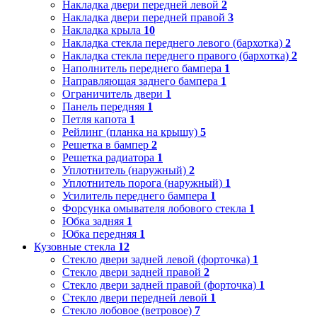
Накладка двери передней левой
2
Накладка двери передней правой
3
Накладка крыла
10
Накладка стекла переднего левого (бархотка)
2
Накладка стекла переднего правого (бархотка)
2
Наполнитель переднего бампера
1
Направляющая заднего бампера
1
Ограничитель двери
1
Панель передняя
1
Петля капота
1
Рейлинг (планка на крышу)
5
Решетка в бампер
2
Решетка радиатора
1
Уплотнитель (наружный)
2
Уплотнитель порога (наружный)
1
Усилитель переднего бампера
1
Форсунка омывателя лобового стекла
1
Юбка задняя
1
Юбка передняя
1
Кузовные стекла
12
Стекло двери задней левой (форточка)
1
Стекло двери задней правой
2
Стекло двери задней правой (форточка)
1
Стекло двери передней левой
1
Стекло лобовое (ветровое)
7