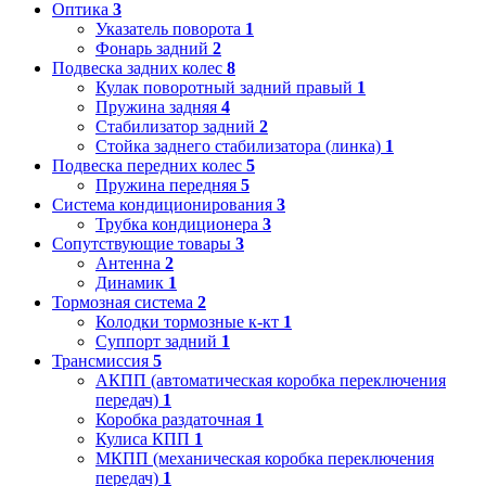
Оптика
3
Указатель поворота
1
Фонарь задний
2
Подвеска задних колес
8
Кулак поворотный задний правый
1
Пружина задняя
4
Стабилизатор задний
2
Стойка заднего стабилизатора (линка)
1
Подвеска передних колес
5
Пружина передняя
5
Система кондиционирования
3
Трубка кондиционера
3
Сопутствующие товары
3
Антенна
2
Динамик
1
Тормозная система
2
Колодки тормозные к-кт
1
Суппорт задний
1
Трансмиссия
5
АКПП (автоматическая коробка переключения
передач)
1
Коробка раздаточная
1
Кулиса КПП
1
МКПП (механическая коробка переключения
передач)
1