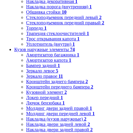
Накладка декоративная
1
Накладка порога (внутренняя)
1
Обшивка стойки
10
Стеклоподъемник передний левый
2
Стеклоподъемник передний правый
2
Торпедо
1
Трапеция стеклоочистителей
1
Трос открывания капота
1
Уплотнитель (внутри)
1
Кузов наружные элементы
74
Амортизатор багажника
1
Амортизатор капота
1
Бампер задний
1
Зеркало левое
5
Зеркало правое
11
Кронштейн заднего бампера
2
Кронштейн переднего бампера
2
Кузовной элемент
2
Локер передний
1
Лючок бензобака
1
Молдинг двери задней правой
1
Молдинг двери передней левой
1
Накладка (кузов наружные)
2
Накладка двери задней левой
2
Накладка двери задней правой
2