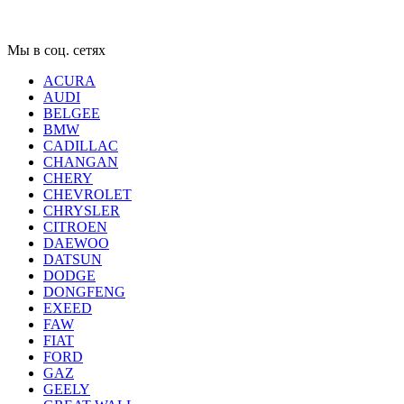
Мы в соц. сетях
ACURA
AUDI
BELGEE
BMW
CADILLAC
CHANGAN
CHERY
CHEVROLET
CHRYSLER
CITROEN
DAEWOO
DATSUN
DODGE
DONGFENG
EXEED
FAW
FIAT
FORD
GAZ
GEELY