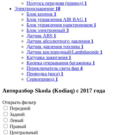
Полуось передняя (привод)
1
Электрооснащение
18
Блок кнопок
1
Блок управления AIR BAG
1
Блок управления парктроником
1
Блок электронный
3
Датчик ABS
1
Датчик абсолютного давления
1
Датчик давления топлива
1
Датчик кислородный/Lambdasonde
1
Катушка зажигания
1
Кнопка открывания багажника
1
Переключатель света фар
4
Проводка (коса)
1
Сервопривод
1
Авторазбор Skoda (Kodiaq) с 2017 года
Открыть фильтр
Передний
Задний
Левый
Правый
Центральный