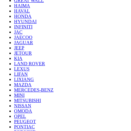
GREAT WALL
HAIMA
HAVAL
HONDA
HYUNDAI
INFINITI
JAC
JAECOO
JAGUAR
JEEP
JETOUR
KIA
LAND ROVER
LEXUS
LIFAN
LIXIANG
MAZDA
MERCEDES-BENZ
MINI
MITSUBISHI
NISSAN
OMODA
OPEL
PEUGEOT
PONTIAC