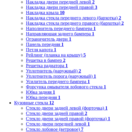
Накладка двери передней левой
2
Накладка двери передней правой
3
Накладка крыла
10
Накладка стекла переднего левого (бархотка)
2
Накладка стекла переднего правого (бархотка)
2
Наполнитель переднего бампера
1
Направляющая заднего бампера
1
Ограничитель двери
1
Панель передняя
1
Петля капота
1
Рейлинг (планка на крышу)
5
Решетка в бампер
2
Решетка радиатора
1
Уплотнитель (наружный)
2
Уплотнитель порога (наружный)
1
Усилитель переднего бампера
1
Форсунка омывателя лобового стекла
1
Юбка задняя
1
Юбка передняя
1
Кузовные стекла
12
Стекло двери задней левой (форточка)
1
Стекло двери задней правой
2
Стекло двери задней правой (форточка)
1
Стекло двери передней левой
1
Стекло лобовое (ветровое)
7