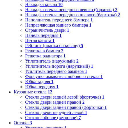
Накладка крыла
10
Накладка стекла переднего левого (бархотка)
2
Накладка стекла переднего правого (бархотка)
2
Наполнитель переднего бампера
1
Направляющая заднего бампера
1
Ограничитель двери
1
Панель передняя
1
Петля капота
1
Рейлинг (планка на крышу)
5
Решетка в бампер
2
Решетка радиатора
1
Уплотнитель (наружный)
2
Уплотнитель порога (наружный)
1
Усилитель переднего бампера
1
Форсунка омывателя лобового стекла
1
Юбка задняя
1
Юбка передняя
1
Кузовные стекла
12
Стекло двери задней левой (форточка)
1
Стекло двери задней правой
2
Стекло двери задней правой (форточка)
1
Стекло двери передней левой
1
Стекло лобовое (ветровое)
7
Оптика
3
Указатель поворота
1