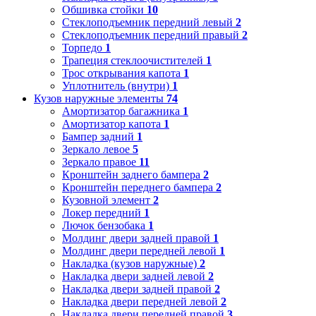
Обшивка стойки
10
Стеклоподъемник передний левый
2
Стеклоподъемник передний правый
2
Торпедо
1
Трапеция стеклоочистителей
1
Трос открывания капота
1
Уплотнитель (внутри)
1
Кузов наружные элементы
74
Амортизатор багажника
1
Амортизатор капота
1
Бампер задний
1
Зеркало левое
5
Зеркало правое
11
Кронштейн заднего бампера
2
Кронштейн переднего бампера
2
Кузовной элемент
2
Локер передний
1
Лючок бензобака
1
Молдинг двери задней правой
1
Молдинг двери передней левой
1
Накладка (кузов наружные)
2
Накладка двери задней левой
2
Накладка двери задней правой
2
Накладка двери передней левой
2
Накладка двери передней правой
3