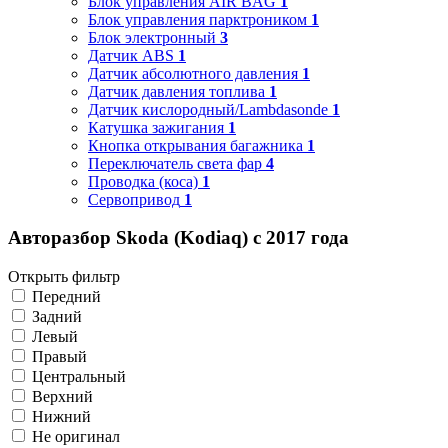
Блок управления AIR BAG
1
Блок управления парктроником
1
Блок электронный
3
Датчик ABS
1
Датчик абсолютного давления
1
Датчик давления топлива
1
Датчик кислородный/Lambdasonde
1
Катушка зажигания
1
Кнопка открывания багажника
1
Переключатель света фар
4
Проводка (коса)
1
Сервопривод
1
Авторазбор Skoda (Kodiaq) с 2017 года
Открыть фильтр
Передний
Задний
Левый
Правый
Центральный
Верхний
Нижний
Не оригинал