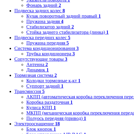
Фонарь задний
2
Подвеска задних колес
8
Кулак поворотный задний правый
1
Пружина задняя
4
Стабилизатор задний
2
Стойка заднего стабилизатора (линка)
1
Подвеска передних колес
5
Пружина передняя
5
Система кондиционирования
3
Трубка кондиционера
3
Сопутствующие товары
3
Антенна
2
Динамик
1
Тормозная система
2
Колодки тормозные к-кт
1
Суппорт задний
1
Трансмиссия
5
АКПП (автоматическая коробка переключения пере
Коробка раздаточная
1
Кулиса КПП
1
МКПП (механическая коробка переключения переда
Полуось передняя (привод)
1
Электрооснащение
18
Блок кнопок
1