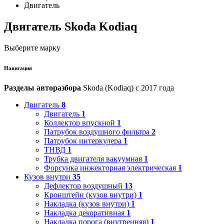
Двигатель
Двигатель Skoda Kodiaq
Выберите марку
Навигация
Разделы авторазбора
Skoda (Kodiaq) с 2017 года
Двигатель
8
Двигатель
1
Коллектор впускной
1
Патрубок воздушного фильтра
2
Патрубок интеркулера
1
ТНВД
1
Трубка двигателя вакуумная
1
Форсунка инжекторная электрическая
1
Кузов внутри
35
Дефлектор воздушный
13
Кронштейн (кузов внутри)
1
Накладка (кузов внутри)
1
Накладка декоративная
1
Накладка порога (внутренняя)
1