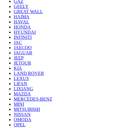
GAZ
GEELY
GREAT WALL
HAIMA
HAVAL
HONDA
HYUNDAI
INFINITI
JAC
JAECOO
JAGUAR
JEEP
JETOUR
KIA
LAND ROVER
LEXUS
LIFAN
LIXIANG
MAZDA
MERCEDES-BENZ
MINI
MITSUBISHI
NISSAN
OMODA
OPEL