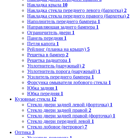
Накладка крыла
10
Накладка стекла переднего левого (бархотка)
2
Накладка стекла переднего правого (бархотка)
2
Наполнитель переднего бампера
1
Направляющая заднего бампера
1
Ограничитель двери
1
Панель передняя
1
Петля капота
1
Рейлинг (планка на крышу)
5
Решетка в бампер
2
Решетка радиатора
1
Уплотнитель (наружный)
2
Уплотнитель порога (наружный)
1
Усилитель переднего бампера
1
Форсунка омывателя лобового стекла
1
Юбка задняя
1
Юбка передняя
1
Кузовные стекла
12
Стекло двери задней левой (форточка)
1
Стекло двери задней правой
2
Стекло двери задней правой (форточка)
1
Стекло двери передней левой
1
Стекло лобовое (ветровое)
7
Оптика
3
Указатель поворота
1