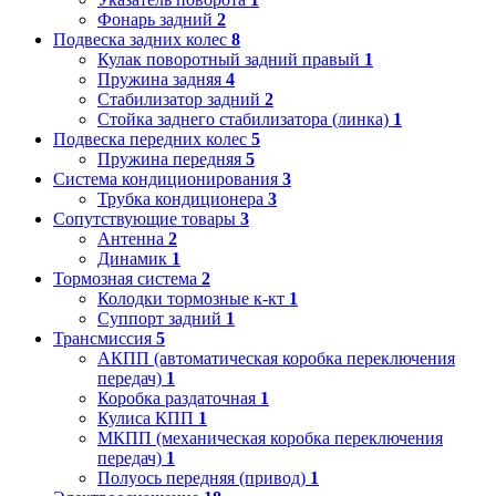
Фонарь задний
2
Подвеска задних колес
8
Кулак поворотный задний правый
1
Пружина задняя
4
Стабилизатор задний
2
Стойка заднего стабилизатора (линка)
1
Подвеска передних колес
5
Пружина передняя
5
Система кондиционирования
3
Трубка кондиционера
3
Сопутствующие товары
3
Антенна
2
Динамик
1
Тормозная система
2
Колодки тормозные к-кт
1
Суппорт задний
1
Трансмиссия
5
АКПП (автоматическая коробка переключения
передач)
1
Коробка раздаточная
1
Кулиса КПП
1
МКПП (механическая коробка переключения
передач)
1
Полуось передняя (привод)
1