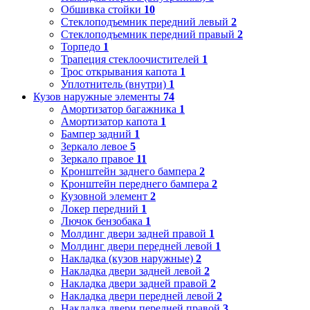
Обшивка стойки
10
Стеклоподъемник передний левый
2
Стеклоподъемник передний правый
2
Торпедо
1
Трапеция стеклоочистителей
1
Трос открывания капота
1
Уплотнитель (внутри)
1
Кузов наружные элементы
74
Амортизатор багажника
1
Амортизатор капота
1
Бампер задний
1
Зеркало левое
5
Зеркало правое
11
Кронштейн заднего бампера
2
Кронштейн переднего бампера
2
Кузовной элемент
2
Локер передний
1
Лючок бензобака
1
Молдинг двери задней правой
1
Молдинг двери передней левой
1
Накладка (кузов наружные)
2
Накладка двери задней левой
2
Накладка двери задней правой
2
Накладка двери передней левой
2
Накладка двери передней правой
3