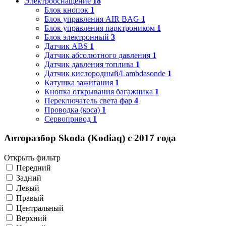
Электрооснащение
18
Блок кнопок
1
Блок управления AIR BAG
1
Блок управления парктроником
1
Блок электронный
3
Датчик ABS
1
Датчик абсолютного давления
1
Датчик давления топлива
1
Датчик кислородный/Lambdasonde
1
Катушка зажигания
1
Кнопка открывания багажника
1
Переключатель света фар
4
Проводка (коса)
1
Сервопривод
1
Авторазбор Skoda (Kodiaq) с 2017 года
Открыть фильтр
Передний
Задний
Левый
Правый
Центральный
Верхний