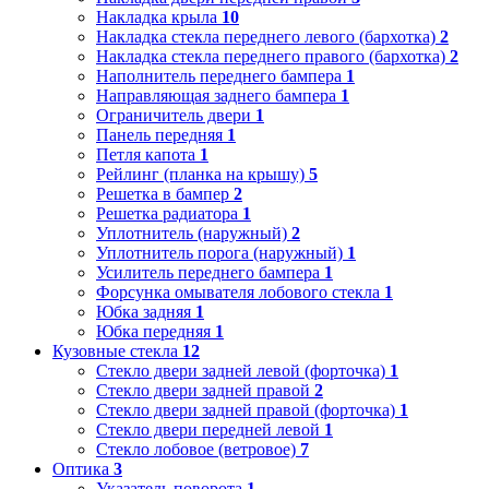
Накладка крыла
10
Накладка стекла переднего левого (бархотка)
2
Накладка стекла переднего правого (бархотка)
2
Наполнитель переднего бампера
1
Направляющая заднего бампера
1
Ограничитель двери
1
Панель передняя
1
Петля капота
1
Рейлинг (планка на крышу)
5
Решетка в бампер
2
Решетка радиатора
1
Уплотнитель (наружный)
2
Уплотнитель порога (наружный)
1
Усилитель переднего бампера
1
Форсунка омывателя лобового стекла
1
Юбка задняя
1
Юбка передняя
1
Кузовные стекла
12
Стекло двери задней левой (форточка)
1
Стекло двери задней правой
2
Стекло двери задней правой (форточка)
1
Стекло двери передней левой
1
Стекло лобовое (ветровое)
7
Оптика
3
Указатель поворота
1