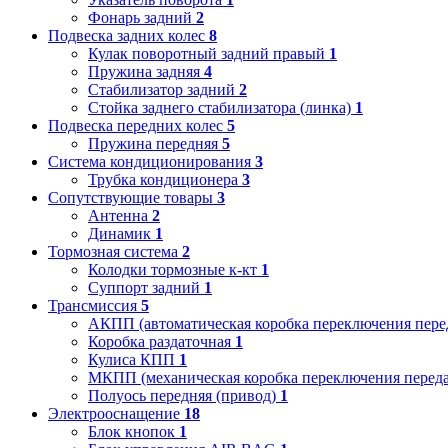
Фонарь задний
2
Подвеска задних колес
8
Кулак поворотный задний правый
1
Пружина задняя
4
Стабилизатор задний
2
Стойка заднего стабилизатора (линка)
1
Подвеска передних колес
5
Пружина передняя
5
Система кондиционирования
3
Трубка кондиционера
3
Сопутствующие товары
3
Антенна
2
Динамик
1
Тормозная система
2
Колодки тормозные к-кт
1
Суппорт задний
1
Трансмиссия
5
АКПП (автоматическая коробка переключения пере
Коробка раздаточная
1
Кулиса КПП
1
МКПП (механическая коробка переключения переда
Полуось передняя (привод)
1
Электрооснащение
18
Блок кнопок
1