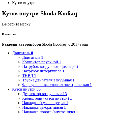
Кузов внутри
Кузов внутри Skoda Kodiaq
Выберите марку
Навигация
Разделы авторазбора
Skoda (Kodiaq) с 2017 года
Двигатель
8
Двигатель
1
Коллектор впускной
1
Патрубок воздушного фильтра
2
Патрубок интеркулера
1
ТНВД
1
Трубка двигателя вакуумная
1
Форсунка инжекторная электрическая
1
Кузов внутри
35
Дефлектор воздушный
13
Кронштейн (кузов внутри)
1
Накладка (кузов внутри)
1
Накладка декоративная
1
Накладка порога (внутренняя)
1