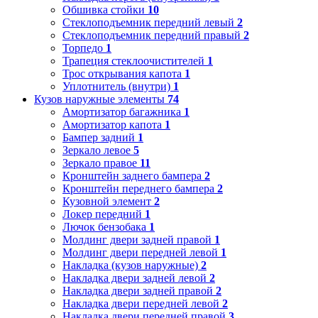
Обшивка стойки
10
Стеклоподъемник передний левый
2
Стеклоподъемник передний правый
2
Торпедо
1
Трапеция стеклоочистителей
1
Трос открывания капота
1
Уплотнитель (внутри)
1
Кузов наружные элементы
74
Амортизатор багажника
1
Амортизатор капота
1
Бампер задний
1
Зеркало левое
5
Зеркало правое
11
Кронштейн заднего бампера
2
Кронштейн переднего бампера
2
Кузовной элемент
2
Локер передний
1
Лючок бензобака
1
Молдинг двери задней правой
1
Молдинг двери передней левой
1
Накладка (кузов наружные)
2
Накладка двери задней левой
2
Накладка двери задней правой
2
Накладка двери передней левой
2
Накладка двери передней правой
3