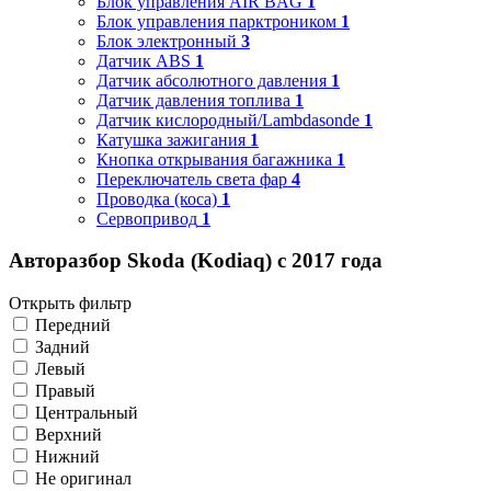
Блок управления AIR BAG
1
Блок управления парктроником
1
Блок электронный
3
Датчик ABS
1
Датчик абсолютного давления
1
Датчик давления топлива
1
Датчик кислородный/Lambdasonde
1
Катушка зажигания
1
Кнопка открывания багажника
1
Переключатель света фар
4
Проводка (коса)
1
Сервопривод
1
Авторазбор Skoda (Kodiaq) с 2017 года
Открыть фильтр
Передний
Задний
Левый
Правый
Центральный
Верхний
Нижний
Не оригинал