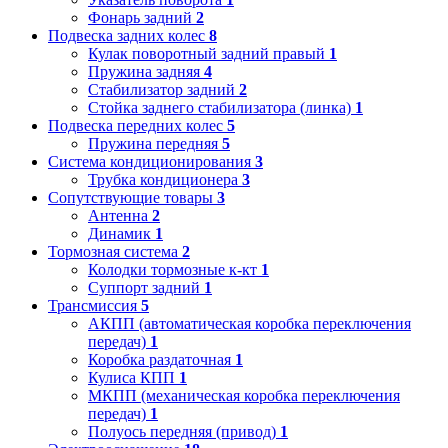
Фонарь задний
2
Подвеска задних колес
8
Кулак поворотный задний правый
1
Пружина задняя
4
Стабилизатор задний
2
Стойка заднего стабилизатора (линка)
1
Подвеска передних колес
5
Пружина передняя
5
Система кондиционирования
3
Трубка кондиционера
3
Сопутствующие товары
3
Антенна
2
Динамик
1
Тормозная система
2
Колодки тормозные к-кт
1
Суппорт задний
1
Трансмиссия
5
АКПП (автоматическая коробка переключения
передач)
1
Коробка раздаточная
1
Кулиса КПП
1
МКПП (механическая коробка переключения
передач)
1
Полуось передняя (привод)
1