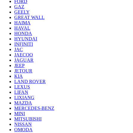
FORD
GAZ
GEELY
GREAT WALL
HAIMA
HAVAL
HONDA
HYUNDAI
INFINITI
JAC
JAECOO
JAGUAR
JEEP
JETOUR
KIA
LAND ROVER
LEXUS
LIFAN
LIXIANG
MAZDA
MERCEDES-BENZ
MINI
MITSUBISHI
NISSAN
OMODA