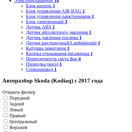
Электрооснащение
18
Блок кнопок
1
Блок управления AIR BAG
1
Блок управления парктроником
1
Блок электронный
3
Датчик ABS
1
Датчик абсолютного давления
1
Датчик давления топлива
1
Датчик кислородный/Lambdasonde
1
Катушка зажигания
1
Кнопка открывания багажника
1
Переключатель света фар
4
Проводка (коса)
1
Сервопривод
1
Авторазбор Skoda (Kodiaq) с 2017 года
Открыть фильтр
Передний
Задний
Левый
Правый
Центральный
Верхний