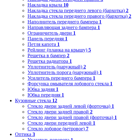
Накладка крыла
10
Накладка стекла переднего левого (бархотка)
2
Накладка стекла переднего правого (бархотка)
2
Наполнитель переднего бампера
1
Направляющая заднего бампера
1
Ограничитель двери
1
Панель передняя
1
Петля капота
1
Рейлинг (планка на крышу)
5
Решетка в бампер
2
Решетка радиатора
1
Уплотнитель (наружный)
2
Уплотнитель порога (наружный)
1
Усилитель переднего бампера
1
Форсунка омывателя лобового стекла
1
Юбка задняя
1
Юбка передняя
1
Кузовные стекла
12
Стекло двери задней левой (форточка)
1
Стекло двери задней правой
2
Стекло двери задней правой (форточка)
1
Стекло двери передней левой
1
Стекло лобовое (ветровое)
7
Оптика
3
Указатель поворота
1