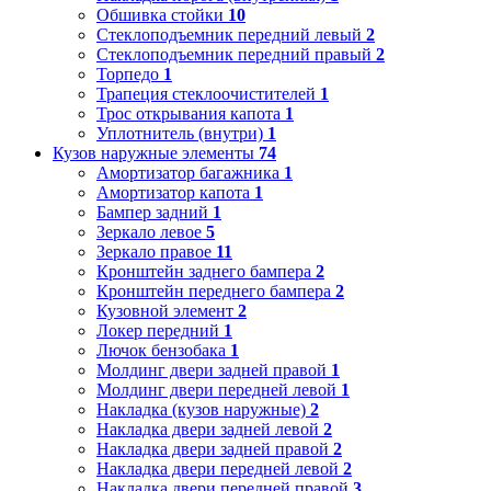
Обшивка стойки
10
Стеклоподъемник передний левый
2
Стеклоподъемник передний правый
2
Торпедо
1
Трапеция стеклоочистителей
1
Трос открывания капота
1
Уплотнитель (внутри)
1
Кузов наружные элементы
74
Амортизатор багажника
1
Амортизатор капота
1
Бампер задний
1
Зеркало левое
5
Зеркало правое
11
Кронштейн заднего бампера
2
Кронштейн переднего бампера
2
Кузовной элемент
2
Локер передний
1
Лючок бензобака
1
Молдинг двери задней правой
1
Молдинг двери передней левой
1
Накладка (кузов наружные)
2
Накладка двери задней левой
2
Накладка двери задней правой
2
Накладка двери передней левой
2
Накладка двери передней правой
3