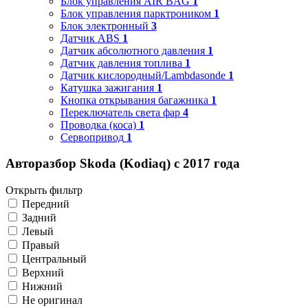
Блок управления AIR BAG
1
Блок управления парктроником
1
Блок электронный
3
Датчик ABS
1
Датчик абсолютного давления
1
Датчик давления топлива
1
Датчик кислородный/Lambdasonde
1
Катушка зажигания
1
Кнопка открывания багажника
1
Переключатель света фар
4
Проводка (коса)
1
Сервопривод
1
Авторазбор Skoda (Kodiaq) с 2017 года
Открыть фильтр
Передний
Задний
Левый
Правый
Центральный
Верхний
Нижний
Не оригинал