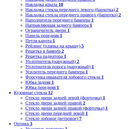
Накладка крыла
10
Накладка стекла переднего левого (бархотка)
2
Накладка стекла переднего правого (бархотка)
2
Наполнитель переднего бампера
1
Направляющая заднего бампера
1
Ограничитель двери
1
Панель передняя
1
Петля капота
1
Рейлинг (планка на крышу)
5
Решетка в бампер
2
Решетка радиатора
1
Уплотнитель (наружный)
2
Уплотнитель порога (наружный)
1
Усилитель переднего бампера
1
Форсунка омывателя лобового стекла
1
Юбка задняя
1
Юбка передняя
1
Кузовные стекла
12
Стекло двери задней левой (форточка)
1
Стекло двери задней правой
2
Стекло двери задней правой (форточка)
1
Стекло двери передней левой
1
Стекло лобовое (ветровое)
7
Оптика
3
Указатель поворота
1