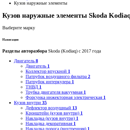
Кузов наружные элементы
Кузов наружные элементы Skoda Kodia
Выберите марку
Навигация
Разделы авторазбора
Skoda (Kodiaq) с 2017 года
Двигатель
8
Двигатель
1
Коллектор впускной
1
Патрубок воздушного фильтра
2
Патрубок интеркулера
1
ТНВД
1
Трубка двигателя вакуумная
1
Форсунка инжекторная электрическая
1
Кузов внутри
35
Дефлектор воздушный
13
Кронштейн (кузов внутри)
1
Накладка (кузов внутри)
1
Накладка декоративная
1
Накладка порога (внутренняя)
1