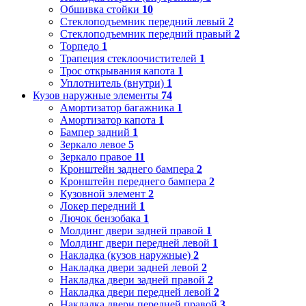
Обшивка стойки
10
Стеклоподъемник передний левый
2
Стеклоподъемник передний правый
2
Торпедо
1
Трапеция стеклоочистителей
1
Трос открывания капота
1
Уплотнитель (внутри)
1
Кузов наружные элементы
74
Амортизатор багажника
1
Амортизатор капота
1
Бампер задний
1
Зеркало левое
5
Зеркало правое
11
Кронштейн заднего бампера
2
Кронштейн переднего бампера
2
Кузовной элемент
2
Локер передний
1
Лючок бензобака
1
Молдинг двери задней правой
1
Молдинг двери передней левой
1
Накладка (кузов наружные)
2
Накладка двери задней левой
2
Накладка двери задней правой
2
Накладка двери передней левой
2
Накладка двери передней правой
3