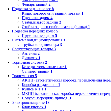
Фонарь задний
2
Подвеска задних колес
8
Кулак поворотный задний правый
1
Пружина задняя
4
Стабилизатор задний
2
Стойка заднего стабилизатора (линка)
1
Подвеска передних колес
5
Пружина передняя
5
Система кондиционирования
3
Трубка кондиционера
3
Сопутствующие товары
3
Антенна
2
Динамик
1
Тормозная система
2
Колодки тормозные к-кт
1
Суппорт задний
1
Трансмиссия
5
АКПП (автоматическая коробка переключения пере
Коробка раздаточная
1
Кулиса КПП
1
МКПП (механическая коробка переключения переда
Полуось передняя (привод)
1
Электрооснащение
18
Блок кнопок
1