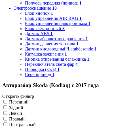
Полуось передняя (привод)
1
Электрооснащение
18
Блок кнопок
1
Блок управления AIR BAG
1
Блок управления парктроником
1
Блок электронный
3
Датчик ABS
1
Датчик абсолютного давления
1
Датчик давления топлива
1
Датчик кислородный/Lambdasonde
1
Катушка зажигания
1
Кнопка открывания багажника
1
Переключатель света фар
4
Проводка (коса)
1
Сервопривод
1
Авторазбор Skoda (Kodiaq) с 2017 года
Открыть фильтр
Передний
Задний
Левый
Правый
Центральный