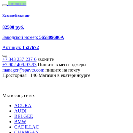
новый
Кузовной элемент
82500 руб.
Заводской номер:
565809606A
Артикул:
1527672
+7 343 237-237-6
звоните
+7 902 409-97-93
Пишите в мессенджеры
manager@spavto.com
пишите на почту
Просторная - 146
Магазин в екатеринбурге
Мы в соц. сетях
ACURA
AUDI
BELGEE
BMW
CADILLAC
CHANGAN