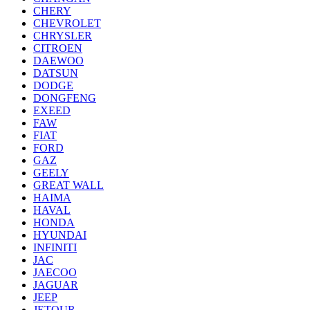
CHERY
CHEVROLET
CHRYSLER
CITROEN
DAEWOO
DATSUN
DODGE
DONGFENG
EXEED
FAW
FIAT
FORD
GAZ
GEELY
GREAT WALL
HAIMA
HAVAL
HONDA
HYUNDAI
INFINITI
JAC
JAECOO
JAGUAR
JEEP
JETOUR