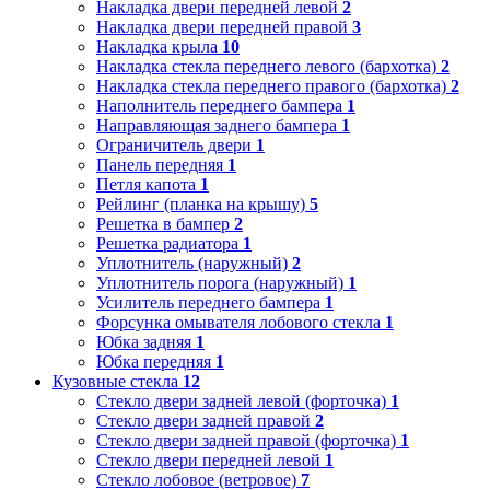
Накладка двери передней левой
2
Накладка двери передней правой
3
Накладка крыла
10
Накладка стекла переднего левого (бархотка)
2
Накладка стекла переднего правого (бархотка)
2
Наполнитель переднего бампера
1
Направляющая заднего бампера
1
Ограничитель двери
1
Панель передняя
1
Петля капота
1
Рейлинг (планка на крышу)
5
Решетка в бампер
2
Решетка радиатора
1
Уплотнитель (наружный)
2
Уплотнитель порога (наружный)
1
Усилитель переднего бампера
1
Форсунка омывателя лобового стекла
1
Юбка задняя
1
Юбка передняя
1
Кузовные стекла
12
Стекло двери задней левой (форточка)
1
Стекло двери задней правой
2
Стекло двери задней правой (форточка)
1
Стекло двери передней левой
1
Стекло лобовое (ветровое)
7