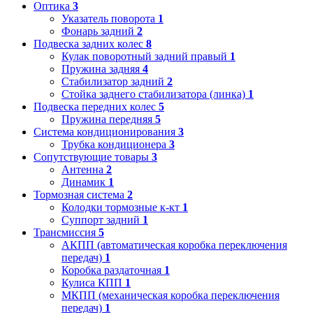
Оптика
3
Указатель поворота
1
Фонарь задний
2
Подвеска задних колес
8
Кулак поворотный задний правый
1
Пружина задняя
4
Стабилизатор задний
2
Стойка заднего стабилизатора (линка)
1
Подвеска передних колес
5
Пружина передняя
5
Система кондиционирования
3
Трубка кондиционера
3
Сопутствующие товары
3
Антенна
2
Динамик
1
Тормозная система
2
Колодки тормозные к-кт
1
Суппорт задний
1
Трансмиссия
5
АКПП (автоматическая коробка переключения
передач)
1
Коробка раздаточная
1
Кулиса КПП
1
МКПП (механическая коробка переключения
передач)
1