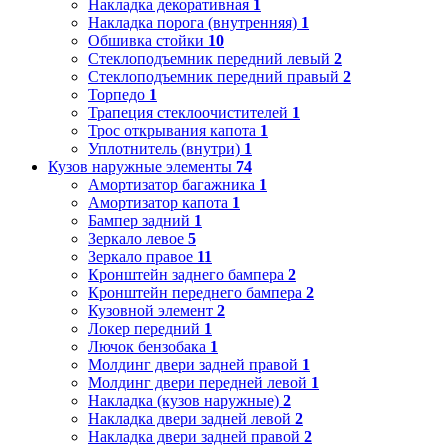
Накладка декоративная
1
Накладка порога (внутренняя)
1
Обшивка стойки
10
Стеклоподъемник передний левый
2
Стеклоподъемник передний правый
2
Торпедо
1
Трапеция стеклоочистителей
1
Трос открывания капота
1
Уплотнитель (внутри)
1
Кузов наружные элементы
74
Амортизатор багажника
1
Амортизатор капота
1
Бампер задний
1
Зеркало левое
5
Зеркало правое
11
Кронштейн заднего бампера
2
Кронштейн переднего бампера
2
Кузовной элемент
2
Локер передний
1
Лючок бензобака
1
Молдинг двери задней правой
1
Молдинг двери передней левой
1
Накладка (кузов наружные)
2
Накладка двери задней левой
2
Накладка двери задней правой
2