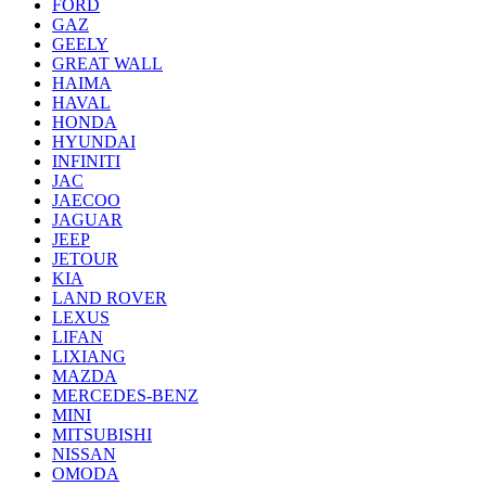
FORD
GAZ
GEELY
GREAT WALL
HAIMA
HAVAL
HONDA
HYUNDAI
INFINITI
JAC
JAECOO
JAGUAR
JEEP
JETOUR
KIA
LAND ROVER
LEXUS
LIFAN
LIXIANG
MAZDA
MERCEDES-BENZ
MINI
MITSUBISHI
NISSAN
OMODA