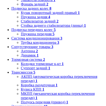
Фонарь задний
2
Подвеска задних колес
8
Кулак поворотный задний правый
1
Пружина задняя
4
Стабилизатор задний
2
Стойка заднего стабилизатора (линка)
1
Подвеска передних колес
5
Пружина передняя
5
Система кондиционирования
3
Трубка кондиционера
3
Сопутствующие товары
3
Антенна
2
Динамик
1
Тормозная система
2
Колодки тормозные к-кт
1
Суппорт задний
1
Трансмиссия
5
АКПП (автоматическая коробка переключения
передач)
1
Коробка раздаточная
1
Кулиса КПП
1
МКПП (механическая коробка переключения
передач)
1
Полуось передняя (привод)
1