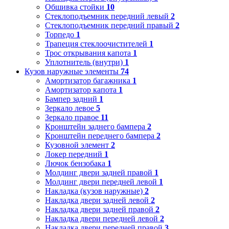
Обшивка стойки
10
Стеклоподъемник передний левый
2
Стеклоподъемник передний правый
2
Торпедо
1
Трапеция стеклоочистителей
1
Трос открывания капота
1
Уплотнитель (внутри)
1
Кузов наружные элементы
74
Амортизатор багажника
1
Амортизатор капота
1
Бампер задний
1
Зеркало левое
5
Зеркало правое
11
Кронштейн заднего бампера
2
Кронштейн переднего бампера
2
Кузовной элемент
2
Локер передний
1
Лючок бензобака
1
Молдинг двери задней правой
1
Молдинг двери передней левой
1
Накладка (кузов наружные)
2
Накладка двери задней левой
2
Накладка двери задней правой
2
Накладка двери передней левой
2
Накладка двери передней правой
3