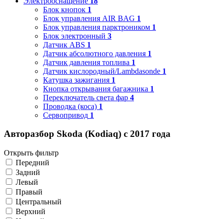
Электрооснащение
18
Блок кнопок
1
Блок управления AIR BAG
1
Блок управления парктроником
1
Блок электронный
3
Датчик ABS
1
Датчик абсолютного давления
1
Датчик давления топлива
1
Датчик кислородный/Lambdasonde
1
Катушка зажигания
1
Кнопка открывания багажника
1
Переключатель света фар
4
Проводка (коса)
1
Сервопривод
1
Авторазбор Skoda (Kodiaq) с 2017 года
Открыть фильтр
Передний
Задний
Левый
Правый
Центральный
Верхний