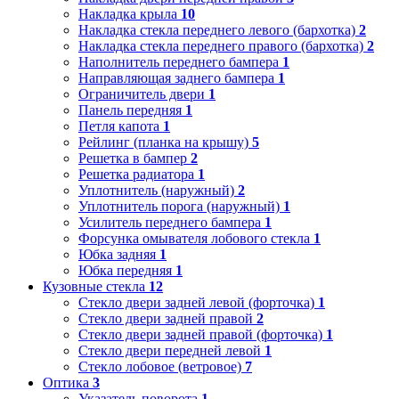
Накладка крыла
10
Накладка стекла переднего левого (бархотка)
2
Накладка стекла переднего правого (бархотка)
2
Наполнитель переднего бампера
1
Направляющая заднего бампера
1
Ограничитель двери
1
Панель передняя
1
Петля капота
1
Рейлинг (планка на крышу)
5
Решетка в бампер
2
Решетка радиатора
1
Уплотнитель (наружный)
2
Уплотнитель порога (наружный)
1
Усилитель переднего бампера
1
Форсунка омывателя лобового стекла
1
Юбка задняя
1
Юбка передняя
1
Кузовные стекла
12
Стекло двери задней левой (форточка)
1
Стекло двери задней правой
2
Стекло двери задней правой (форточка)
1
Стекло двери передней левой
1
Стекло лобовое (ветровое)
7
Оптика
3
Указатель поворота
1