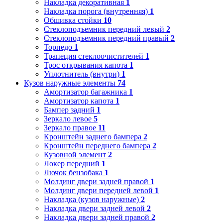
Накладка декоративная
1
Накладка порога (внутренняя)
1
Обшивка стойки
10
Стеклоподъемник передний левый
2
Стеклоподъемник передний правый
2
Торпедо
1
Трапеция стеклоочистителей
1
Трос открывания капота
1
Уплотнитель (внутри)
1
Кузов наружные элементы
74
Амортизатор багажника
1
Амортизатор капота
1
Бампер задний
1
Зеркало левое
5
Зеркало правое
11
Кронштейн заднего бампера
2
Кронштейн переднего бампера
2
Кузовной элемент
2
Локер передний
1
Лючок бензобака
1
Молдинг двери задней правой
1
Молдинг двери передней левой
1
Накладка (кузов наружные)
2
Накладка двери задней левой
2
Накладка двери задней правой
2