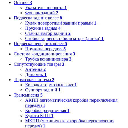
Оптика
3
Указатель поворота
1
Фонарь задний
2
Подвеска задних колес
8
Кулак поворотный задний правый
1
Пружина задняя
4
Стабилизатор задний
2
Стойка заднего стабилизатора (линка)
1
Подвеска передних колес
5
Пружина передняя
5
Система кондиционирования
3
Трубка кондиционера
3
Сопутствующие товары
3
Антенна
2
Динамик
1
Тормозная система
2
Колодки тормозные к-кт
1
Суппорт задний
1
Трансмиссия
5
АКПП (автоматическая коробка переключения
передач)
1
Коробка раздаточная
1
Кулиса КПП
1
МКПП (механическая коробка переключения
передач)
1