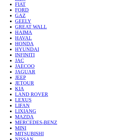
FIAT
FORD
GAZ
GEELY
GREAT WALL
HAIMA
HAVAL
HONDA
HYUNDAI
INFINITI
JAC
JAECOO
JAGUAR
JEEP
JETOUR
KIA
LAND ROVER
LEXUS
LIFAN
LIXIANG
MAZDA
MERCEDES-BENZ
MINI
MITSUBISHI
NISSAN