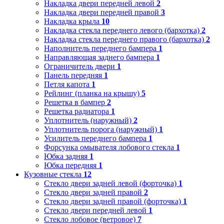
Накладка двери передней левой
2
Накладка двери передней правой
3
Накладка крыла
10
Накладка стекла переднего левого (бархотка)
2
Накладка стекла переднего правого (бархотка)
2
Наполнитель переднего бампера
1
Направляющая заднего бампера
1
Ограничитель двери
1
Панель передняя
1
Петля капота
1
Рейлинг (планка на крышу)
5
Решетка в бампер
2
Решетка радиатора
1
Уплотнитель (наружный)
2
Уплотнитель порога (наружный)
1
Усилитель переднего бампера
1
Форсунка омывателя лобового стекла
1
Юбка задняя
1
Юбка передняя
1
Кузовные стекла
12
Стекло двери задней левой (форточка)
1
Стекло двери задней правой
2
Стекло двери задней правой (форточка)
1
Стекло двери передней левой
1
Стекло лобовое (ветровое)
7