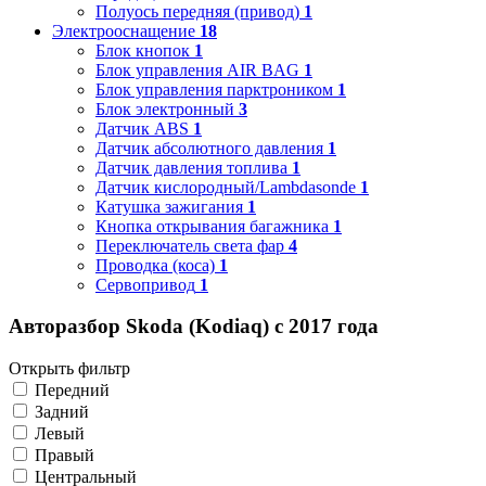
Полуось передняя (привод)
1
Электрооснащение
18
Блок кнопок
1
Блок управления AIR BAG
1
Блок управления парктроником
1
Блок электронный
3
Датчик ABS
1
Датчик абсолютного давления
1
Датчик давления топлива
1
Датчик кислородный/Lambdasonde
1
Катушка зажигания
1
Кнопка открывания багажника
1
Переключатель света фар
4
Проводка (коса)
1
Сервопривод
1
Авторазбор Skoda (Kodiaq) с 2017 года
Открыть фильтр
Передний
Задний
Левый
Правый
Центральный