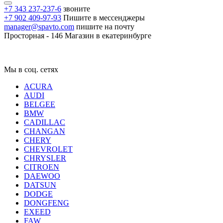
+7 343 237-237-6
звоните
+7 902 409-97-93
Пишите в мессенджеры
manager@spavto.com
пишите на почту
Просторная - 146
Магазин в екатеринбурге
Мы в соц. сетях
ACURA
AUDI
BELGEE
BMW
CADILLAC
CHANGAN
CHERY
CHEVROLET
CHRYSLER
CITROEN
DAEWOO
DATSUN
DODGE
DONGFENG
EXEED
FAW