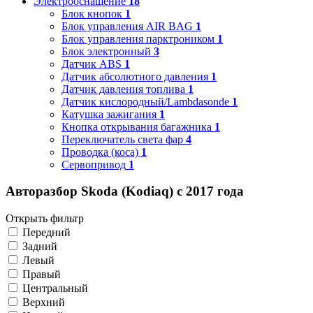
Электрооснащение
18
Блок кнопок
1
Блок управления AIR BAG
1
Блок управления парктроником
1
Блок электронный
3
Датчик ABS
1
Датчик абсолютного давления
1
Датчик давления топлива
1
Датчик кислородный/Lambdasonde
1
Катушка зажигания
1
Кнопка открывания багажника
1
Переключатель света фар
4
Проводка (коса)
1
Сервопривод
1
Авторазбор Skoda (Kodiaq) с 2017 года
Открыть фильтр
Передний
Задний
Левый
Правый
Центральный
Верхний