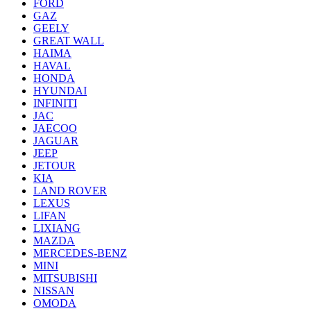
FORD
GAZ
GEELY
GREAT WALL
HAIMA
HAVAL
HONDA
HYUNDAI
INFINITI
JAC
JAECOO
JAGUAR
JEEP
JETOUR
KIA
LAND ROVER
LEXUS
LIFAN
LIXIANG
MAZDA
MERCEDES-BENZ
MINI
MITSUBISHI
NISSAN
OMODA