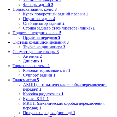
Фонарь задний
2
Подвеска задних колес
8
Кулак поворотный задний правый
1
Пружина задняя
4
Стабилизатор задний
2
Стойка заднего стабилизатора (линка)
1
Подвеска передних колес
5
Пружина передняя
5
Система кондиционирования
3
Трубка кондиционера
3
Сопутствующие товары
3
Антенна
2
Динамик
1
Тормозная система
2
Колодки тормозные к-кт
1
Суппорт задний
1
Трансмиссия
5
АКПП (автоматическая коробка переключения
передач)
1
Коробка раздаточная
1
Кулиса КПП
1
МКПП (механическая коробка переключения
передач)
1
Полуось передняя (привод)
1