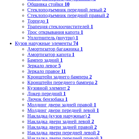
Обшивка стойки
10
Стеклоподъемник передний левый
2
Стеклоподъемник передний правый
2
Торпедо
1
Трапеция стеклоочистителей
1
Трос открывания капота
1
Уплотнитель (внутри)
1
Кузов наружные элементы
74
Амортизатор багажника
1
Амортизатор капота
1
Бампер задний
1
Зеркало левое
5
Зеркало правое
11
Кронштейн заднего бампера
2
Кронштейн переднего бампера
2
Кузовной элемент
2
Локер передний
1
Лючок бензобака
1
Молдинг двери задней правой
1
Молдинг двери передней левой
1
Накладка (кузов наружные)
2
Накладка двери задней левой
2
Накладка двери задней правой
2
Накладка двери передней левой
2
Накладка двери передней правой
3