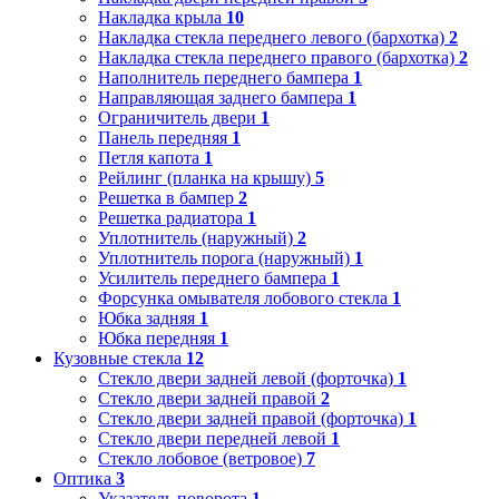
Накладка крыла
10
Накладка стекла переднего левого (бархотка)
2
Накладка стекла переднего правого (бархотка)
2
Наполнитель переднего бампера
1
Направляющая заднего бампера
1
Ограничитель двери
1
Панель передняя
1
Петля капота
1
Рейлинг (планка на крышу)
5
Решетка в бампер
2
Решетка радиатора
1
Уплотнитель (наружный)
2
Уплотнитель порога (наружный)
1
Усилитель переднего бампера
1
Форсунка омывателя лобового стекла
1
Юбка задняя
1
Юбка передняя
1
Кузовные стекла
12
Стекло двери задней левой (форточка)
1
Стекло двери задней правой
2
Стекло двери задней правой (форточка)
1
Стекло двери передней левой
1
Стекло лобовое (ветровое)
7
Оптика
3
Указатель поворота
1