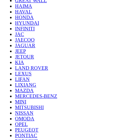
GREAT WALL
HAIMA
HAVAL
HONDA
HYUNDAI
INFINITI
JAC
JAECOO
JAGUAR
JEEP
JETOUR
KIA
LAND ROVER
LEXUS
LIFAN
LIXIANG
MAZDA
MERCEDES-BENZ
MINI
MITSUBISHI
NISSAN
OMODA
OPEL
PEUGEOT
PONTIAC