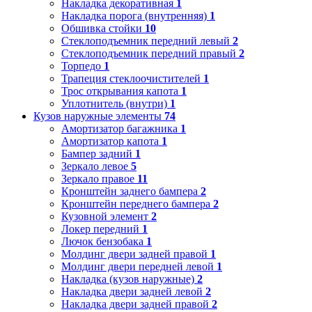
Накладка декоративная
1
Накладка порога (внутренняя)
1
Обшивка стойки
10
Стеклоподъемник передний левый
2
Стеклоподъемник передний правый
2
Торпедо
1
Трапеция стеклоочистителей
1
Трос открывания капота
1
Уплотнитель (внутри)
1
Кузов наружные элементы
74
Амортизатор багажника
1
Амортизатор капота
1
Бампер задний
1
Зеркало левое
5
Зеркало правое
11
Кронштейн заднего бампера
2
Кронштейн переднего бампера
2
Кузовной элемент
2
Локер передний
1
Лючок бензобака
1
Молдинг двери задней правой
1
Молдинг двери передней левой
1
Накладка (кузов наружные)
2
Накладка двери задней левой
2
Накладка двери задней правой
2