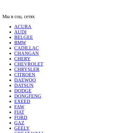
Мы в соц. сетях
ACURA
AUDI
BELGEE
BMW
CADILLAC
CHANGAN
CHERY
CHEVROLET
CHRYSLER
CITROEN
DAEWOO
DATSUN
DODGE
DONGFENG
EXEED
FAW
FIAT
FORD
GAZ
GEELY