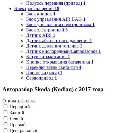
Полуось передняя (привод)
1
Электрооснащение
18
Блок кнопок
1
Блок управления AIR BAG
1
Блок управления парктроником
1
Блок электронный
3
Датчик ABS
1
Датчик абсолютного давления
1
Датчик давления топлива
1
Датчик кислородный/Lambdasonde
1
Катушка зажигания
1
Кнопка открывания багажника
1
Переключатель света фар
4
Проводка (коса)
1
Сервопривод
1
Авторазбор Skoda (Kodiaq) с 2017 года
Открыть фильтр
Передний
Задний
Левый
Правый
Центральный