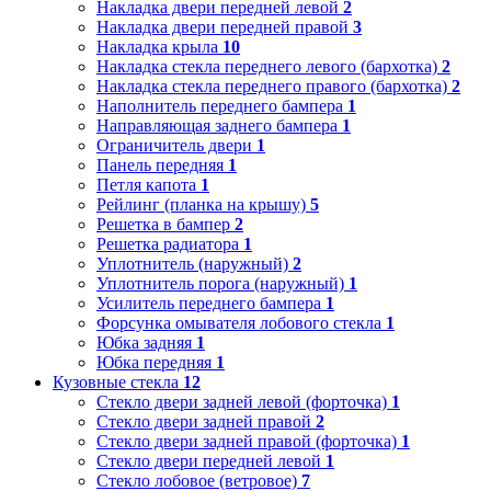
Накладка двери передней левой
2
Накладка двери передней правой
3
Накладка крыла
10
Накладка стекла переднего левого (бархотка)
2
Накладка стекла переднего правого (бархотка)
2
Наполнитель переднего бампера
1
Направляющая заднего бампера
1
Ограничитель двери
1
Панель передняя
1
Петля капота
1
Рейлинг (планка на крышу)
5
Решетка в бампер
2
Решетка радиатора
1
Уплотнитель (наружный)
2
Уплотнитель порога (наружный)
1
Усилитель переднего бампера
1
Форсунка омывателя лобового стекла
1
Юбка задняя
1
Юбка передняя
1
Кузовные стекла
12
Стекло двери задней левой (форточка)
1
Стекло двери задней правой
2
Стекло двери задней правой (форточка)
1
Стекло двери передней левой
1
Стекло лобовое (ветровое)
7