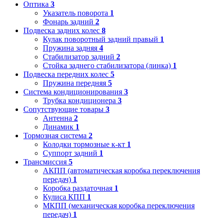
Оптика
3
Указатель поворота
1
Фонарь задний
2
Подвеска задних колес
8
Кулак поворотный задний правый
1
Пружина задняя
4
Стабилизатор задний
2
Стойка заднего стабилизатора (линка)
1
Подвеска передних колес
5
Пружина передняя
5
Система кондиционирования
3
Трубка кондиционера
3
Сопутствующие товары
3
Антенна
2
Динамик
1
Тормозная система
2
Колодки тормозные к-кт
1
Суппорт задний
1
Трансмиссия
5
АКПП (автоматическая коробка переключения
передач)
1
Коробка раздаточная
1
Кулиса КПП
1
МКПП (механическая коробка переключения
передач)
1