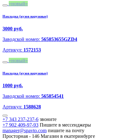
новый
Накладка (кузов наружные)
3000 руб.
Заводской номер:
565853655GZD4
Артикул:
1572153
новый
Накладка (кузов наружные)
1000 руб.
Заводской номер:
565854541
Артикул:
1588628
+7 343 237-237-6
звоните
+7 902 409-97-93
Пишите в мессенджеры
manager@spavto.com
пишите на почту
Просторная - 146
Магазин в екатеринбурге