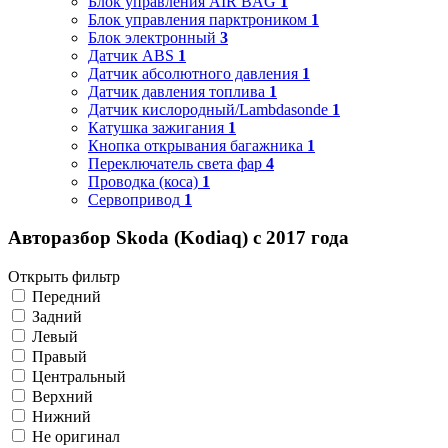
Блок управления AIR BAG
1
Блок управления парктроником
1
Блок электронный
3
Датчик ABS
1
Датчик абсолютного давления
1
Датчик давления топлива
1
Датчик кислородный/Lambdasonde
1
Катушка зажигания
1
Кнопка открывания багажника
1
Переключатель света фар
4
Проводка (коса)
1
Сервопривод
1
Авторазбор Skoda (Kodiaq) с 2017 года
Открыть фильтр
Передний
Задний
Левый
Правый
Центральный
Верхний
Нижний
Не оригинал