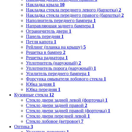
Накладка крыла
10
Накладка стекла переднего левого (бархотка)
2
Накладка стекла переднего правого (бархотка)
2
Наполнитель переднего бампера
1
Направляющая заднего бампера
1
Ограничитель двери
1
Панель передняя
1
Петля капота
1
Рейлинг (планка на крышу)
5
Решетка в бампер
2
Решетка радиатора
1
Уплотнитель (наружный)
2
Уплотнитель порога (наружный)
1
Усилитель переднего бампера
1
Форсунка омывателя лобового стекла
1
Юбка задняя
1
Юбка передняя
1
Кузовные стекла
12
Стекло двери задней левой (форточка)
1
Стекло двери задней правой
2
Стекло двери задней правой (форточка)
1
Стекло двери передней левой
1
Стекло лобовое (ветровое)
7
Оптика
3
Указатель поворота
1