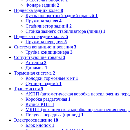
Фонарь задний
2
Подвеска задних колес
8
Кулак поворотный задний правый
1
Пружина задняя
4
Стабилизатор задний
2
Стойка заднего стабилизатора (линка)
1
Подвеска передних колес
5
Пружина передняя
5
Система кондиционирования
3
Трубка кондиционера
3
Сопутствующие товары
3
Антенна
2
Динамик
1
Тормозная система
2
Колодки тормозные к-кт
1
Суппорт задний
1
Трансмиссия
5
АКПП (автоматическая коробка переключения пере
Коробка раздаточная
1
Кулиса КПП
1
МКПП (механическая коробка переключения переда
Полуось передняя (привод)
1
Электрооснащение
18
Блок кнопок
1