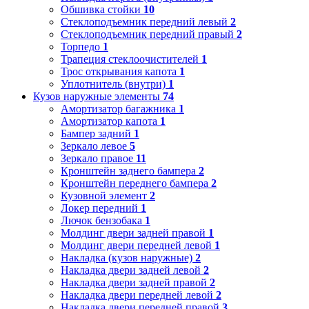
Обшивка стойки
10
Стеклоподъемник передний левый
2
Стеклоподъемник передний правый
2
Торпедо
1
Трапеция стеклоочистителей
1
Трос открывания капота
1
Уплотнитель (внутри)
1
Кузов наружные элементы
74
Амортизатор багажника
1
Амортизатор капота
1
Бампер задний
1
Зеркало левое
5
Зеркало правое
11
Кронштейн заднего бампера
2
Кронштейн переднего бампера
2
Кузовной элемент
2
Локер передний
1
Лючок бензобака
1
Молдинг двери задней правой
1
Молдинг двери передней левой
1
Накладка (кузов наружные)
2
Накладка двери задней левой
2
Накладка двери задней правой
2
Накладка двери передней левой
2
Накладка двери передней правой
3