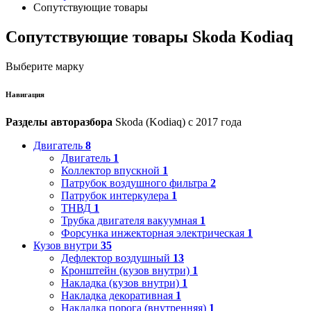
Сопутствующие товары
Сопутствующие товары Skoda Kodiaq
Выберите марку
Навигация
Разделы авторазбора
Skoda (Kodiaq) с 2017 года
Двигатель
8
Двигатель
1
Коллектор впускной
1
Патрубок воздушного фильтра
2
Патрубок интеркулера
1
ТНВД
1
Трубка двигателя вакуумная
1
Форсунка инжекторная электрическая
1
Кузов внутри
35
Дефлектор воздушный
13
Кронштейн (кузов внутри)
1
Накладка (кузов внутри)
1
Накладка декоративная
1
Накладка порога (внутренняя)
1