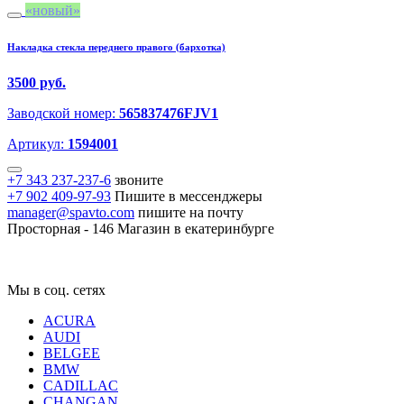
новый
Накладка стекла переднего правого (бархотка)
3500 руб.
Заводской номер:
565837476FJV1
Артикул:
1594001
+7 343 237-237-6
звоните
+7 902 409-97-93
Пишите в мессенджеры
manager@spavto.com
пишите на почту
Просторная - 146
Магазин в екатеринбурге
Мы в соц. сетях
ACURA
AUDI
BELGEE
BMW
CADILLAC
CHANGAN