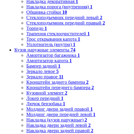
Накладка декоративная
1
Накладка порога (внутренняя)
1
Обшивка стойки
10
Стеклоподъемник передний левый
2
Стеклоподъемник передний правый
2
Торпедо
1
Трапеция стеклоочистителей
1
Трос открывания капота
1
Уплотнитель (внутри)
1
Кузов наружные элементы
74
Амортизатор багажника
1
Амортизатор капота
1
Бампер задний
1
Зеркало левое
5
Зеркало правое
11
Кронштейн заднего бампера
2
Кронштейн переднего бампера
2
Кузовной элемент
2
Локер передний
1
Лючок бензобака
1
Молдинг двери задней правой
1
Молдинг двери передней левой
1
Накладка (кузов наружные)
2
Накладка двери задней левой
2
Накладка двери задней правой
2