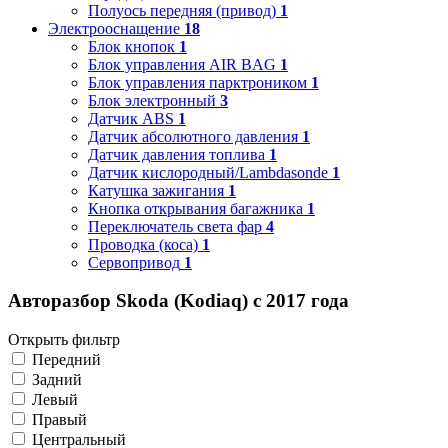
Полуось передняя (привод)
1
Электрооснащение
18
Блок кнопок
1
Блок управления AIR BAG
1
Блок управления парктроником
1
Блок электронный
3
Датчик ABS
1
Датчик абсолютного давления
1
Датчик давления топлива
1
Датчик кислородный/Lambdasonde
1
Катушка зажигания
1
Кнопка открывания багажника
1
Переключатель света фар
4
Проводка (коса)
1
Сервопривод
1
Авторазбор Skoda (Kodiaq) с 2017 года
Открыть фильтр
Передний
Задний
Левый
Правый
Центральный