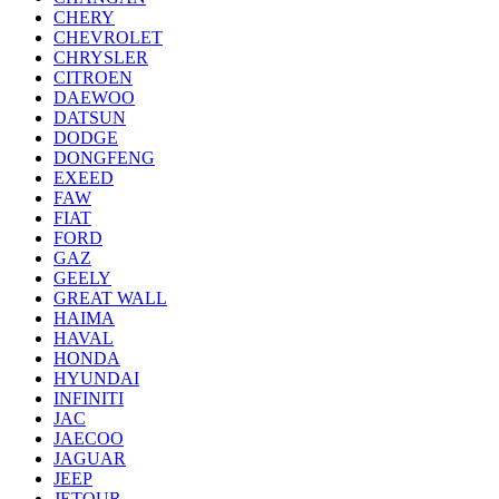
CHERY
CHEVROLET
CHRYSLER
CITROEN
DAEWOO
DATSUN
DODGE
DONGFENG
EXEED
FAW
FIAT
FORD
GAZ
GEELY
GREAT WALL
HAIMA
HAVAL
HONDA
HYUNDAI
INFINITI
JAC
JAECOO
JAGUAR
JEEP
JETOUR