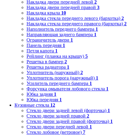
Накладка двери передней левой
2
Накладка двери передней правой
3
Накладка крыла
10
Накладка стекла переднего левого (бархотка)
2
Накладка стекла переднего правого (бархотка)
2
Наполнитель переднего бампера
1
Направляющая заднего бампера
1
Ограничитель двери
1
Панель передняя
1
Петля капота
1
Рейлинг (планка на крышу)
5
Решетка в бампер
2
Решетка радиатора
1
Уплотнитель (наружный)
2
Уплотнитель порога (наружный)
1
Усилитель переднего бампера
1
Форсунка омывателя лобового стекла
1
Юбка задняя
1
Юбка передняя
1
Кузовные стекла
12
Стекло двери задней левой (форточка)
1
Стекло двери задней правой
2
Стекло двери задней правой (форточка)
1
Стекло двери передней левой
1
Стекло лобовое (ветровое)
7