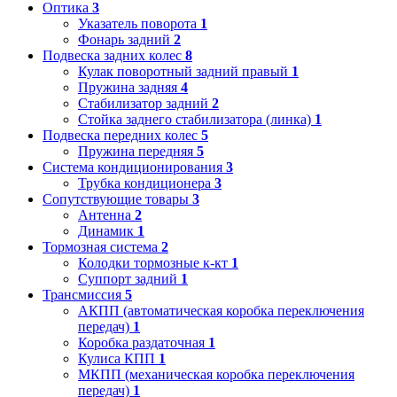
Оптика
3
Указатель поворота
1
Фонарь задний
2
Подвеска задних колес
8
Кулак поворотный задний правый
1
Пружина задняя
4
Стабилизатор задний
2
Стойка заднего стабилизатора (линка)
1
Подвеска передних колес
5
Пружина передняя
5
Система кондиционирования
3
Трубка кондиционера
3
Сопутствующие товары
3
Антенна
2
Динамик
1
Тормозная система
2
Колодки тормозные к-кт
1
Суппорт задний
1
Трансмиссия
5
АКПП (автоматическая коробка переключения
передач)
1
Коробка раздаточная
1
Кулиса КПП
1
МКПП (механическая коробка переключения
передач)
1