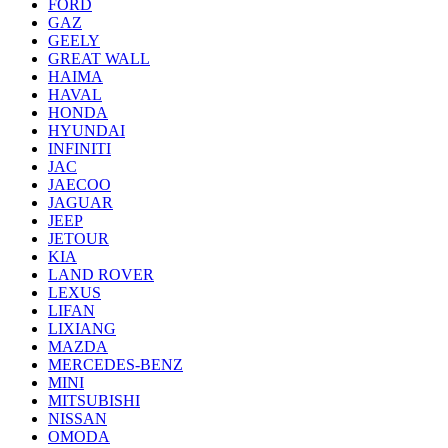
FORD
GAZ
GEELY
GREAT WALL
HAIMA
HAVAL
HONDA
HYUNDAI
INFINITI
JAC
JAECOO
JAGUAR
JEEP
JETOUR
KIA
LAND ROVER
LEXUS
LIFAN
LIXIANG
MAZDA
MERCEDES-BENZ
MINI
MITSUBISHI
NISSAN
OMODA