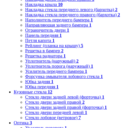
Накладка крыла
10
Накладка стекла переднего левого (бархотка)
2
Накладка стекла переднего правого (бархотка)
2
Наполнитель переднего бампера
1
Направляющая заднего бампера
1
Ограничитель двери
1
Панель передняя
1
Петля капота
1
Рейлинг (планка на крышу)
5
Решетка в бампер
2
Решетка радиатора
1
Уплотнитель (наружный)
2
Уплотнитель порога (наружный)
1
Усилитель переднего бампера
1
Форсунка омывателя лобового стекла
1
Юбка задняя
1
Юбка передняя
1
Кузовные стекла
12
Стекло двери задней левой (форточка)
1
Стекло двери задней правой
2
Стекло двери задней правой (форточка)
1
Стекло двери передней левой
1
Стекло лобовое (ветровое)
7
Оптика
3
Указатель поворота
1