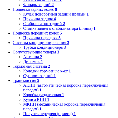
Фонарь задний
2
Подвеска задних колес
8
Кулак поворотный задний правый
1
Пружина задняя
4
Стабилизатор задний
2
Стойка заднего стабилизатора (линка)
1
Подвеска передних колес
5
Пружина передняя
5
Система кондиционирования
3
Трубка кондиционера
3
Сопутствующие товары
3
Антенна
2
Динамик
1
Тормозная система
2
Колодки тормозные к-кт
1
Суппорт задний
1
Трансмиссия
5
АКПП (автоматическая коробка переключения
передач)
1
Коробка раздаточная
1
Кулиса КПП
1
МКПП (механическая коробка переключения
передач)
1
Полуось передняя (привод)
1