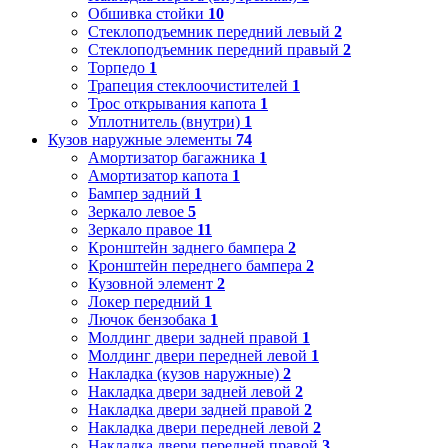
Обшивка стойки
10
Стеклоподъемник передний левый
2
Стеклоподъемник передний правый
2
Торпедо
1
Трапеция стеклоочистителей
1
Трос открывания капота
1
Уплотнитель (внутри)
1
Кузов наружные элементы
74
Амортизатор багажника
1
Амортизатор капота
1
Бампер задний
1
Зеркало левое
5
Зеркало правое
11
Кронштейн заднего бампера
2
Кронштейн переднего бампера
2
Кузовной элемент
2
Локер передний
1
Лючок бензобака
1
Молдинг двери задней правой
1
Молдинг двери передней левой
1
Накладка (кузов наружные)
2
Накладка двери задней левой
2
Накладка двери задней правой
2
Накладка двери передней левой
2
Накладка двери передней правой
3