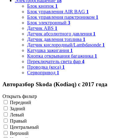
Электрооснащение
18
Блок кнопок
1
Блок управления AIR BAG
1
Блок управления парктроником
1
Блок электронный
3
Датчик ABS
1
Датчик абсолютного давления
1
Датчик давления топлива
1
Датчик кислородный/Lambdasonde
1
Катушка зажигания
1
Кнопка открывания багажника
1
Переключатель света фар
4
Проводка (коса)
1
Сервопривод
1
Авторазбор Skoda (Kodiaq) с 2017 года
Открыть фильтр
Передний
Задний
Левый
Правый
Центральный
Верхний