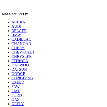
Мы в соц. сетях
ACURA
AUDI
BELGEE
BMW
CADILLAC
CHANGAN
CHERY
CHEVROLET
CHRYSLER
CITROEN
DAEWOO
DATSUN
DODGE
DONGFENG
EXEED
FAW
FIAT
FORD
GAZ
GEELY