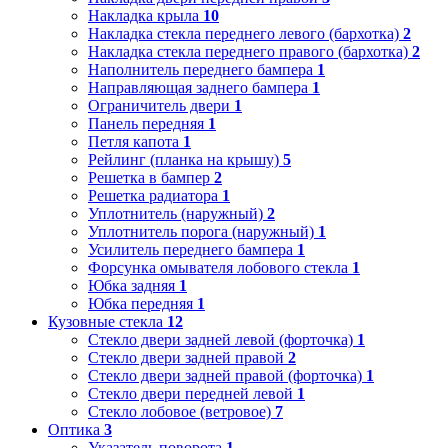
Накладка крыла
10
Накладка стекла переднего левого (бархотка)
2
Накладка стекла переднего правого (бархотка)
2
Наполнитель переднего бампера
1
Направляющая заднего бампера
1
Ограничитель двери
1
Панель передняя
1
Петля капота
1
Рейлинг (планка на крышу)
5
Решетка в бампер
2
Решетка радиатора
1
Уплотнитель (наружный)
2
Уплотнитель порога (наружный)
1
Усилитель переднего бампера
1
Форсунка омывателя лобового стекла
1
Юбка задняя
1
Юбка передняя
1
Кузовные стекла
12
Стекло двери задней левой (форточка)
1
Стекло двери задней правой
2
Стекло двери задней правой (форточка)
1
Стекло двери передней левой
1
Стекло лобовое (ветровое)
7
Оптика
3
Указатель поворота
1