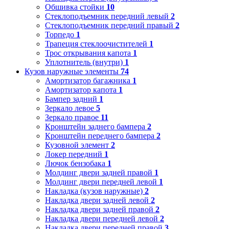
Обшивка стойки
10
Стеклоподъемник передний левый
2
Стеклоподъемник передний правый
2
Торпедо
1
Трапеция стеклоочистителей
1
Трос открывания капота
1
Уплотнитель (внутри)
1
Кузов наружные элементы
74
Амортизатор багажника
1
Амортизатор капота
1
Бампер задний
1
Зеркало левое
5
Зеркало правое
11
Кронштейн заднего бампера
2
Кронштейн переднего бампера
2
Кузовной элемент
2
Локер передний
1
Лючок бензобака
1
Молдинг двери задней правой
1
Молдинг двери передней левой
1
Накладка (кузов наружные)
2
Накладка двери задней левой
2
Накладка двери задней правой
2
Накладка двери передней левой
2
Накладка двери передней правой
3