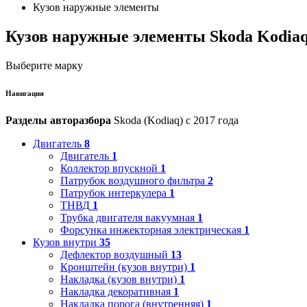
Кузов наружные элементы
Кузов наружные элементы Skoda Kodia
Выберите марку
Навигация
Разделы авторазбора
Skoda (Kodiaq) с 2017 года
Двигатель
8
Двигатель
1
Коллектор впускной
1
Патрубок воздушного фильтра
2
Патрубок интеркулера
1
ТНВД
1
Трубка двигателя вакуумная
1
Форсунка инжекторная электрическая
1
Кузов внутри
35
Дефлектор воздушный
13
Кронштейн (кузов внутри)
1
Накладка (кузов внутри)
1
Накладка декоративная
1
Накладка порога (внутренняя)
1