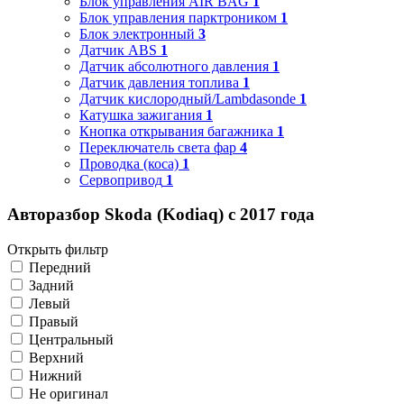
Блок управления AIR BAG
1
Блок управления парктроником
1
Блок электронный
3
Датчик ABS
1
Датчик абсолютного давления
1
Датчик давления топлива
1
Датчик кислородный/Lambdasonde
1
Катушка зажигания
1
Кнопка открывания багажника
1
Переключатель света фар
4
Проводка (коса)
1
Сервопривод
1
Авторазбор Skoda (Kodiaq) с 2017 года
Открыть фильтр
Передний
Задний
Левый
Правый
Центральный
Верхний
Нижний
Не оригинал