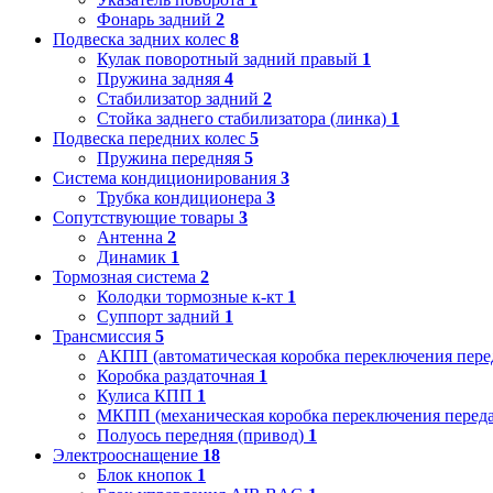
Фонарь задний
2
Подвеска задних колес
8
Кулак поворотный задний правый
1
Пружина задняя
4
Стабилизатор задний
2
Стойка заднего стабилизатора (линка)
1
Подвеска передних колес
5
Пружина передняя
5
Система кондиционирования
3
Трубка кондиционера
3
Сопутствующие товары
3
Антенна
2
Динамик
1
Тормозная система
2
Колодки тормозные к-кт
1
Суппорт задний
1
Трансмиссия
5
АКПП (автоматическая коробка переключения пере
Коробка раздаточная
1
Кулиса КПП
1
МКПП (механическая коробка переключения переда
Полуось передняя (привод)
1
Электрооснащение
18
Блок кнопок
1