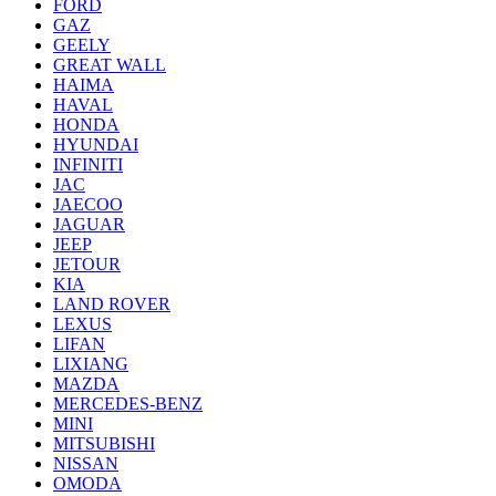
FORD
GAZ
GEELY
GREAT WALL
HAIMA
HAVAL
HONDA
HYUNDAI
INFINITI
JAC
JAECOO
JAGUAR
JEEP
JETOUR
KIA
LAND ROVER
LEXUS
LIFAN
LIXIANG
MAZDA
MERCEDES-BENZ
MINI
MITSUBISHI
NISSAN
OMODA