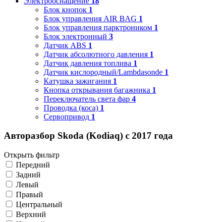
Электрооснащение
18
Блок кнопок
1
Блок управления AIR BAG
1
Блок управления парктроником
1
Блок электронный
3
Датчик ABS
1
Датчик абсолютного давления
1
Датчик давления топлива
1
Датчик кислородный/Lambdasonde
1
Катушка зажигания
1
Кнопка открывания багажника
1
Переключатель света фар
4
Проводка (коса)
1
Сервопривод
1
Авторазбор Skoda (Kodiaq) с 2017 года
Открыть фильтр
Передний
Задний
Левый
Правый
Центральный
Верхний