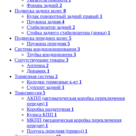
Фонарь задний
2
Подвеска задних колес
8
Кулак поворотный задний правый
1
Пружина задняя
4
Стабилизатор задний
2
Стойка заднего стабилизатора (линка)
1
Подвеска передних колес
5
Пружина передняя
5
Система кондиционирования
3
Трубка кондиционера
3
Сопутствующие товары
3
Антенна
2
Динамик
1
Тормозная система
2
Колодки тормозные к-кт
1
Суппорт задний
1
Трансмиссия
5
АКПП (автоматическая коробка переключения
передач)
1
Коробка раздаточная
1
Кулиса КПП
1
МКПП (механическая коробка переключения
передач)
1
Полуось передняя (привод)
1