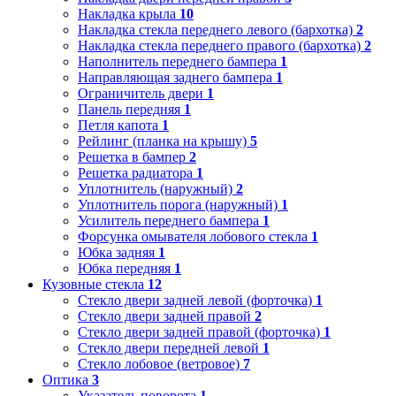
Накладка крыла
10
Накладка стекла переднего левого (бархотка)
2
Накладка стекла переднего правого (бархотка)
2
Наполнитель переднего бампера
1
Направляющая заднего бампера
1
Ограничитель двери
1
Панель передняя
1
Петля капота
1
Рейлинг (планка на крышу)
5
Решетка в бампер
2
Решетка радиатора
1
Уплотнитель (наружный)
2
Уплотнитель порога (наружный)
1
Усилитель переднего бампера
1
Форсунка омывателя лобового стекла
1
Юбка задняя
1
Юбка передняя
1
Кузовные стекла
12
Стекло двери задней левой (форточка)
1
Стекло двери задней правой
2
Стекло двери задней правой (форточка)
1
Стекло двери передней левой
1
Стекло лобовое (ветровое)
7
Оптика
3
Указатель поворота
1