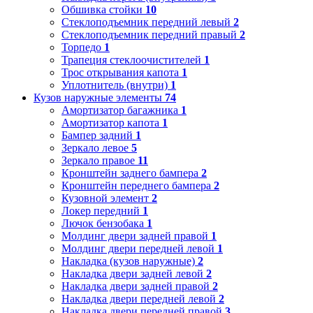
Обшивка стойки
10
Стеклоподъемник передний левый
2
Стеклоподъемник передний правый
2
Торпедо
1
Трапеция стеклоочистителей
1
Трос открывания капота
1
Уплотнитель (внутри)
1
Кузов наружные элементы
74
Амортизатор багажника
1
Амортизатор капота
1
Бампер задний
1
Зеркало левое
5
Зеркало правое
11
Кронштейн заднего бампера
2
Кронштейн переднего бампера
2
Кузовной элемент
2
Локер передний
1
Лючок бензобака
1
Молдинг двери задней правой
1
Молдинг двери передней левой
1
Накладка (кузов наружные)
2
Накладка двери задней левой
2
Накладка двери задней правой
2
Накладка двери передней левой
2
Накладка двери передней правой
3