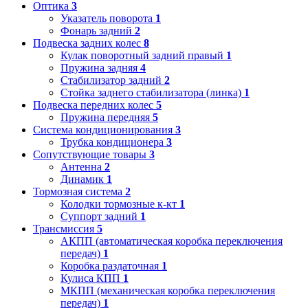
Оптика
3
Указатель поворота
1
Фонарь задний
2
Подвеска задних колес
8
Кулак поворотный задний правый
1
Пружина задняя
4
Стабилизатор задний
2
Стойка заднего стабилизатора (линка)
1
Подвеска передних колес
5
Пружина передняя
5
Система кондиционирования
3
Трубка кондиционера
3
Сопутствующие товары
3
Антенна
2
Динамик
1
Тормозная система
2
Колодки тормозные к-кт
1
Суппорт задний
1
Трансмиссия
5
АКПП (автоматическая коробка переключения
передач)
1
Коробка раздаточная
1
Кулиса КПП
1
МКПП (механическая коробка переключения
передач)
1