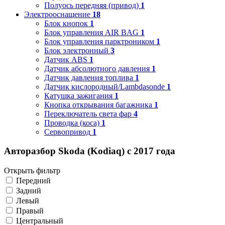
Полуось передняя (привод)
1
Электрооснащение
18
Блок кнопок
1
Блок управления AIR BAG
1
Блок управления парктроником
1
Блок электронный
3
Датчик ABS
1
Датчик абсолютного давления
1
Датчик давления топлива
1
Датчик кислородный/Lambdasonde
1
Катушка зажигания
1
Кнопка открывания багажника
1
Переключатель света фар
4
Проводка (коса)
1
Сервопривод
1
Авторазбор Skoda (Kodiaq) с 2017 года
Открыть фильтр
Передний
Задний
Левый
Правый
Центральный