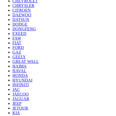
CHEVROLET
CHRYSLER
CITROEN
DAEWOO
DATSUN
DODGE
DONGFENG
EXEED
FAW
FIAT
FORD
GAZ
GEELY
GREAT WALL
HAIMA
HAVAL
HONDA
HYUNDAI
INFINITI
JAC
JAECOO
JAGUAR
JEEP
JETOUR
KIA