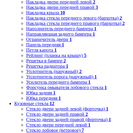
Накладка двери передней левой
2
Накладка двери передней правой
3
Накладка крыла
10
Накладка стекла переднего левого (бархотка)
2
Накладка стекла переднего правого (бархотка)
2
Наполнитель переднего бампера
1
Направляющая заднего бампера
1
Ограничитель двери
1
Панель передняя
1
Петля капота
1
Рейлинг (планка на крышу)
5
Решетка в бампер
2
Решетка радиатора
1
Уплотнитель (наружный)
2
Уплотнитель порога (наружный)
1
Усилитель переднего бампера
1
Форсунка омывателя лобового стекла
1
Юбка задняя
1
Юбка передняя
1
Кузовные стекла
12
Стекло двери задней левой (форточка)
1
Стекло двери задней правой
2
Стекло двери задней правой (форточка)
1
Стекло двери передней левой
1
Стекло лобовое (ветровое)
7