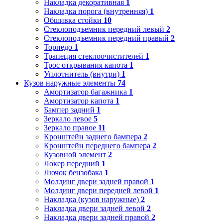
Накладка декоративная
1
Накладка порога (внутренняя)
1
Обшивка стойки
10
Стеклоподъемник передний левый
2
Стеклоподъемник передний правый
2
Торпедо
1
Трапеция стеклоочистителей
1
Трос открывания капота
1
Уплотнитель (внутри)
1
Кузов наружные элементы
74
Амортизатор багажника
1
Амортизатор капота
1
Бампер задний
1
Зеркало левое
5
Зеркало правое
11
Кронштейн заднего бампера
2
Кронштейн переднего бампера
2
Кузовной элемент
2
Локер передний
1
Лючок бензобака
1
Молдинг двери задней правой
1
Молдинг двери передней левой
1
Накладка (кузов наружные)
2
Накладка двери задней левой
2
Накладка двери задней правой
2