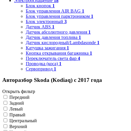
Электрооснащение
18
Блок кнопок
1
Блок управления AIR BAG
1
Блок управления парктроником
1
Блок электронный
3
Датчик ABS
1
Датчик абсолютного давления
1
Датчик давления топлива
1
Датчик кислородный/Lambdasonde
1
Катушка зажигания
1
Кнопка открывания багажника
1
Переключатель света фар
4
Проводка (коса)
1
Сервопривод
1
Авторазбор Skoda (Kodiaq) с 2017 года
Открыть фильтр
Передний
Задний
Левый
Правый
Центральный
Верхний