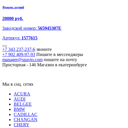
Фонарь задний
20000 руб.
Заводской номер:
565945307E
Артикул:
1577615
+7 343 237-237-6
звоните
+7 902 409-97-93
Пишите в мессенджеры
manager@spavto.com
пишите на почту
Просторная - 146
Магазин в екатеринбурге
Мы в соц. сетях
ACURA
AUDI
BELGEE
BMW
CADILLAC
CHANGAN
CHERY