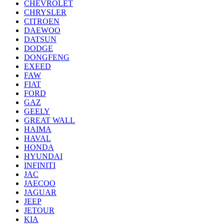
CHEVROLET
CHRYSLER
CITROEN
DAEWOO
DATSUN
DODGE
DONGFENG
EXEED
FAW
FIAT
FORD
GAZ
GEELY
GREAT WALL
HAIMA
HAVAL
HONDA
HYUNDAI
INFINITI
JAC
JAECOO
JAGUAR
JEEP
JETOUR
KIA