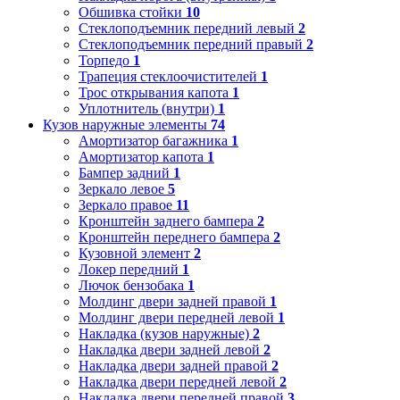
Обшивка стойки
10
Стеклоподъемник передний левый
2
Стеклоподъемник передний правый
2
Торпедо
1
Трапеция стеклоочистителей
1
Трос открывания капота
1
Уплотнитель (внутри)
1
Кузов наружные элементы
74
Амортизатор багажника
1
Амортизатор капота
1
Бампер задний
1
Зеркало левое
5
Зеркало правое
11
Кронштейн заднего бампера
2
Кронштейн переднего бампера
2
Кузовной элемент
2
Локер передний
1
Лючок бензобака
1
Молдинг двери задней правой
1
Молдинг двери передней левой
1
Накладка (кузов наружные)
2
Накладка двери задней левой
2
Накладка двери задней правой
2
Накладка двери передней левой
2
Накладка двери передней правой
3