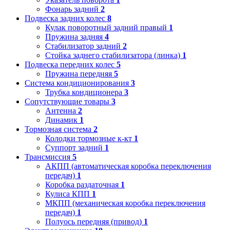
Фонарь задний
2
Подвеска задних колес
8
Кулак поворотный задний правый
1
Пружина задняя
4
Стабилизатор задний
2
Стойка заднего стабилизатора (линка)
1
Подвеска передних колес
5
Пружина передняя
5
Система кондиционирования
3
Трубка кондиционера
3
Сопутствующие товары
3
Антенна
2
Динамик
1
Тормозная система
2
Колодки тормозные к-кт
1
Суппорт задний
1
Трансмиссия
5
АКПП (автоматическая коробка переключения
передач)
1
Коробка раздаточная
1
Кулиса КПП
1
МКПП (механическая коробка переключения
передач)
1
Полуось передняя (привод)
1