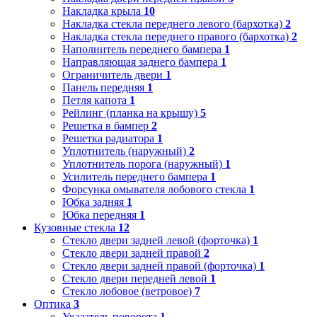
Накладка крыла
10
Накладка стекла переднего левого (бархотка)
2
Накладка стекла переднего правого (бархотка)
2
Наполнитель переднего бампера
1
Направляющая заднего бампера
1
Ограничитель двери
1
Панель передняя
1
Петля капота
1
Рейлинг (планка на крышу)
5
Решетка в бампер
2
Решетка радиатора
1
Уплотнитель (наружный)
2
Уплотнитель порога (наружный)
1
Усилитель переднего бампера
1
Форсунка омывателя лобового стекла
1
Юбка задняя
1
Юбка передняя
1
Кузовные стекла
12
Стекло двери задней левой (форточка)
1
Стекло двери задней правой
2
Стекло двери задней правой (форточка)
1
Стекло двери передней левой
1
Стекло лобовое (ветровое)
7
Оптика
3
Указатель поворота
1