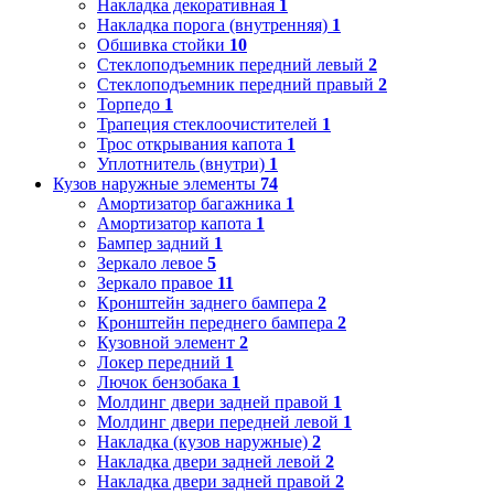
Накладка декоративная
1
Накладка порога (внутренняя)
1
Обшивка стойки
10
Стеклоподъемник передний левый
2
Стеклоподъемник передний правый
2
Торпедо
1
Трапеция стеклоочистителей
1
Трос открывания капота
1
Уплотнитель (внутри)
1
Кузов наружные элементы
74
Амортизатор багажника
1
Амортизатор капота
1
Бампер задний
1
Зеркало левое
5
Зеркало правое
11
Кронштейн заднего бампера
2
Кронштейн переднего бампера
2
Кузовной элемент
2
Локер передний
1
Лючок бензобака
1
Молдинг двери задней правой
1
Молдинг двери передней левой
1
Накладка (кузов наружные)
2
Накладка двери задней левой
2
Накладка двери задней правой
2