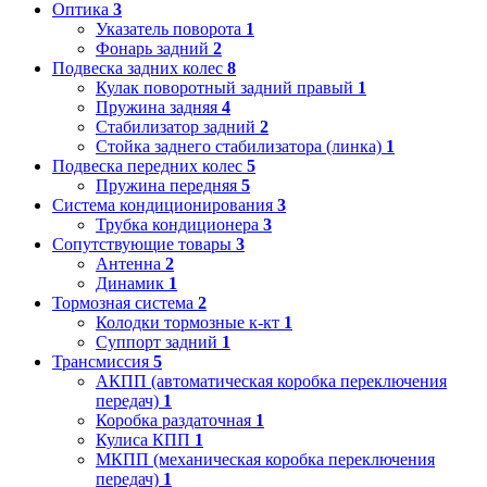
Оптика
3
Указатель поворота
1
Фонарь задний
2
Подвеска задних колес
8
Кулак поворотный задний правый
1
Пружина задняя
4
Стабилизатор задний
2
Стойка заднего стабилизатора (линка)
1
Подвеска передних колес
5
Пружина передняя
5
Система кондиционирования
3
Трубка кондиционера
3
Сопутствующие товары
3
Антенна
2
Динамик
1
Тормозная система
2
Колодки тормозные к-кт
1
Суппорт задний
1
Трансмиссия
5
АКПП (автоматическая коробка переключения
передач)
1
Коробка раздаточная
1
Кулиса КПП
1
МКПП (механическая коробка переключения
передач)
1