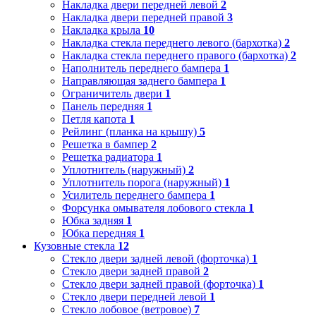
Накладка двери передней левой
2
Накладка двери передней правой
3
Накладка крыла
10
Накладка стекла переднего левого (бархотка)
2
Накладка стекла переднего правого (бархотка)
2
Наполнитель переднего бампера
1
Направляющая заднего бампера
1
Ограничитель двери
1
Панель передняя
1
Петля капота
1
Рейлинг (планка на крышу)
5
Решетка в бампер
2
Решетка радиатора
1
Уплотнитель (наружный)
2
Уплотнитель порога (наружный)
1
Усилитель переднего бампера
1
Форсунка омывателя лобового стекла
1
Юбка задняя
1
Юбка передняя
1
Кузовные стекла
12
Стекло двери задней левой (форточка)
1
Стекло двери задней правой
2
Стекло двери задней правой (форточка)
1
Стекло двери передней левой
1
Стекло лобовое (ветровое)
7