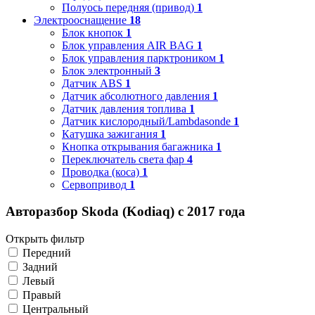
Полуось передняя (привод)
1
Электрооснащение
18
Блок кнопок
1
Блок управления AIR BAG
1
Блок управления парктроником
1
Блок электронный
3
Датчик ABS
1
Датчик абсолютного давления
1
Датчик давления топлива
1
Датчик кислородный/Lambdasonde
1
Катушка зажигания
1
Кнопка открывания багажника
1
Переключатель света фар
4
Проводка (коса)
1
Сервопривод
1
Авторазбор Skoda (Kodiaq) с 2017 года
Открыть фильтр
Передний
Задний
Левый
Правый
Центральный