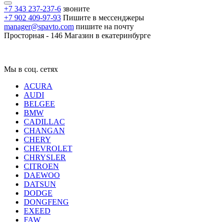
+7 343 237-237-6
звоните
+7 902 409-97-93
Пишите в мессенджеры
manager@spavto.com
пишите на почту
Просторная - 146
Магазин в екатеринбурге
Мы в соц. сетях
ACURA
AUDI
BELGEE
BMW
CADILLAC
CHANGAN
CHERY
CHEVROLET
CHRYSLER
CITROEN
DAEWOO
DATSUN
DODGE
DONGFENG
EXEED
FAW