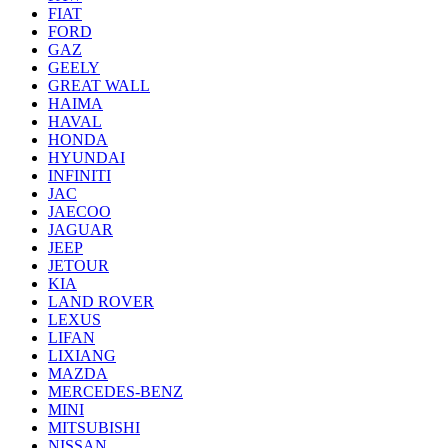
FIAT
FORD
GAZ
GEELY
GREAT WALL
HAIMA
HAVAL
HONDA
HYUNDAI
INFINITI
JAC
JAECOO
JAGUAR
JEEP
JETOUR
KIA
LAND ROVER
LEXUS
LIFAN
LIXIANG
MAZDA
MERCEDES-BENZ
MINI
MITSUBISHI
NISSAN