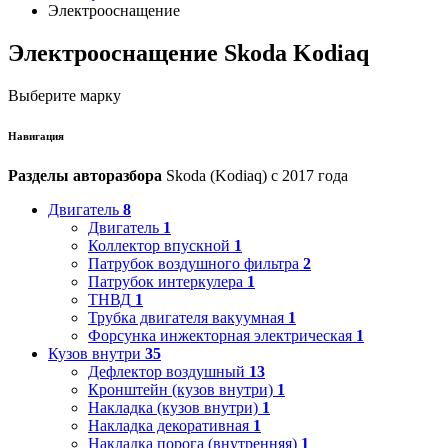
Электрооснащение
Электрооснащение Skoda Kodiaq
Выберите марку
Навигация
Разделы авторазбора
Skoda (Kodiaq) с 2017 года
Двигатель
8
Двигатель
1
Коллектор впускной
1
Патрубок воздушного фильтра
2
Патрубок интеркулера
1
ТНВД
1
Трубка двигателя вакуумная
1
Форсунка инжекторная электрическая
1
Кузов внутри
35
Дефлектор воздушный
13
Кронштейн (кузов внутри)
1
Накладка (кузов внутри)
1
Накладка декоративная
1
Накладка порога (внутренняя)
1