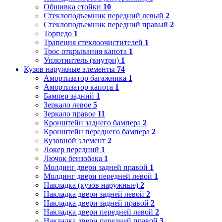
Обшивка стойки
10
Стеклоподъемник передний левый
2
Стеклоподъемник передний правый
2
Торпедо
1
Трапеция стеклоочистителей
1
Трос открывания капота
1
Уплотнитель (внутри)
1
Кузов наружные элементы
74
Амортизатор багажника
1
Амортизатор капота
1
Бампер задний
1
Зеркало левое
5
Зеркало правое
11
Кронштейн заднего бампера
2
Кронштейн переднего бампера
2
Кузовной элемент
2
Локер передний
1
Лючок бензобака
1
Молдинг двери задней правой
1
Молдинг двери передней левой
1
Накладка (кузов наружные)
2
Накладка двери задней левой
2
Накладка двери задней правой
2
Накладка двери передней левой
2
Накладка двери передней правой
3