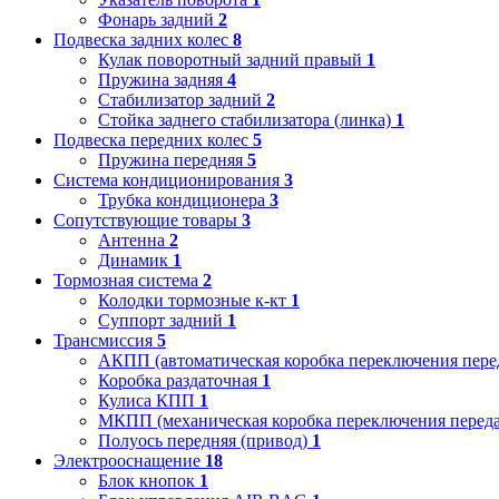
Фонарь задний
2
Подвеска задних колес
8
Кулак поворотный задний правый
1
Пружина задняя
4
Стабилизатор задний
2
Стойка заднего стабилизатора (линка)
1
Подвеска передних колес
5
Пружина передняя
5
Система кондиционирования
3
Трубка кондиционера
3
Сопутствующие товары
3
Антенна
2
Динамик
1
Тормозная система
2
Колодки тормозные к-кт
1
Суппорт задний
1
Трансмиссия
5
АКПП (автоматическая коробка переключения пере
Коробка раздаточная
1
Кулиса КПП
1
МКПП (механическая коробка переключения переда
Полуось передняя (привод)
1
Электрооснащение
18
Блок кнопок
1