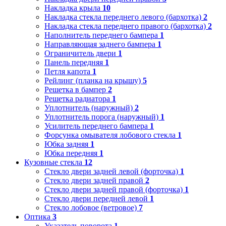
Накладка крыла
10
Накладка стекла переднего левого (бархотка)
2
Накладка стекла переднего правого (бархотка)
2
Наполнитель переднего бампера
1
Направляющая заднего бампера
1
Ограничитель двери
1
Панель передняя
1
Петля капота
1
Рейлинг (планка на крышу)
5
Решетка в бампер
2
Решетка радиатора
1
Уплотнитель (наружный)
2
Уплотнитель порога (наружный)
1
Усилитель переднего бампера
1
Форсунка омывателя лобового стекла
1
Юбка задняя
1
Юбка передняя
1
Кузовные стекла
12
Стекло двери задней левой (форточка)
1
Стекло двери задней правой
2
Стекло двери задней правой (форточка)
1
Стекло двери передней левой
1
Стекло лобовое (ветровое)
7
Оптика
3
Указатель поворота
1