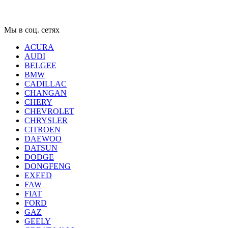
Мы в соц. сетях
ACURA
AUDI
BELGEE
BMW
CADILLAC
CHANGAN
CHERY
CHEVROLET
CHRYSLER
CITROEN
DAEWOO
DATSUN
DODGE
DONGFENG
EXEED
FAW
FIAT
FORD
GAZ
GEELY