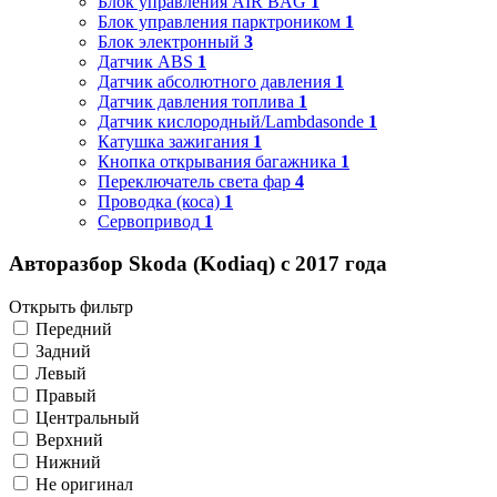
Блок управления AIR BAG
1
Блок управления парктроником
1
Блок электронный
3
Датчик ABS
1
Датчик абсолютного давления
1
Датчик давления топлива
1
Датчик кислородный/Lambdasonde
1
Катушка зажигания
1
Кнопка открывания багажника
1
Переключатель света фар
4
Проводка (коса)
1
Сервопривод
1
Авторазбор Skoda (Kodiaq) с 2017 года
Открыть фильтр
Передний
Задний
Левый
Правый
Центральный
Верхний
Нижний
Не оригинал