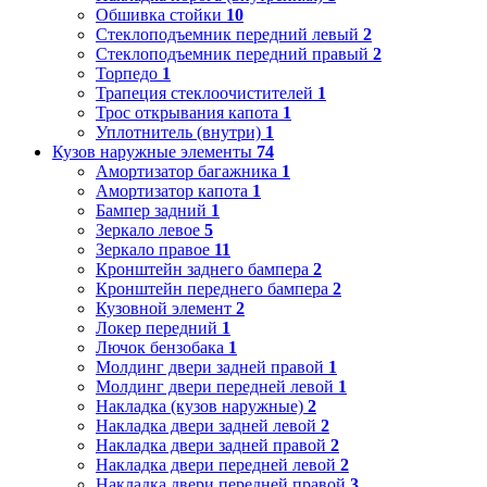
Обшивка стойки
10
Стеклоподъемник передний левый
2
Стеклоподъемник передний правый
2
Торпедо
1
Трапеция стеклоочистителей
1
Трос открывания капота
1
Уплотнитель (внутри)
1
Кузов наружные элементы
74
Амортизатор багажника
1
Амортизатор капота
1
Бампер задний
1
Зеркало левое
5
Зеркало правое
11
Кронштейн заднего бампера
2
Кронштейн переднего бампера
2
Кузовной элемент
2
Локер передний
1
Лючок бензобака
1
Молдинг двери задней правой
1
Молдинг двери передней левой
1
Накладка (кузов наружные)
2
Накладка двери задней левой
2
Накладка двери задней правой
2
Накладка двери передней левой
2
Накладка двери передней правой
3