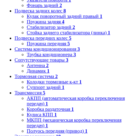
Фонарь задний
2
Подвеска задних колес
8
Кулак поворотный задний правый
1
Пружина задняя
4
Стабилизатор задний
2
Стойка заднего стабилизатора (линка)
1
Подвеска передних колес
5
Пружина передняя
5
Система кондиционирования
3
Трубка кондиционера
3
Сопутствующие товары
3
Антенна
2
Динамик
1
Тормозная система
2
Колодки тормозные к-кт
1
Суппорт задний
1
Трансмиссия
5
АКПП (автоматическая коробка переключения
передач)
1
Коробка раздаточная
1
Кулиса КПП
1
МКПП (механическая коробка переключения
передач)
1
Полуось передняя (привод)
1