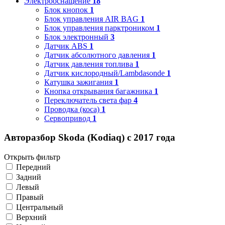
Электрооснащение
18
Блок кнопок
1
Блок управления AIR BAG
1
Блок управления парктроником
1
Блок электронный
3
Датчик ABS
1
Датчик абсолютного давления
1
Датчик давления топлива
1
Датчик кислородный/Lambdasonde
1
Катушка зажигания
1
Кнопка открывания багажника
1
Переключатель света фар
4
Проводка (коса)
1
Сервопривод
1
Авторазбор Skoda (Kodiaq) с 2017 года
Открыть фильтр
Передний
Задний
Левый
Правый
Центральный
Верхний