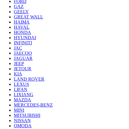
FORD
GAZ
GEELY
GREAT WALL
HAIMA
HAVAL
HONDA
HYUNDAI
INFINITI
JAC
JAECOO
JAGUAR
JEEP
JETOUR
KIA
LAND ROVER
LEXUS
LIFAN
LIXIANG
MAZDA
MERCEDES-BENZ
MINI
MITSUBISHI
NISSAN
OMODA