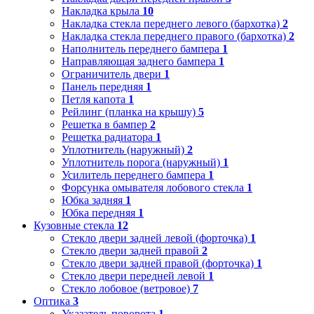
Накладка крыла
10
Накладка стекла переднего левого (бархотка)
2
Накладка стекла переднего правого (бархотка)
2
Наполнитель переднего бампера
1
Направляющая заднего бампера
1
Ограничитель двери
1
Панель передняя
1
Петля капота
1
Рейлинг (планка на крышу)
5
Решетка в бампер
2
Решетка радиатора
1
Уплотнитель (наружный)
2
Уплотнитель порога (наружный)
1
Усилитель переднего бампера
1
Форсунка омывателя лобового стекла
1
Юбка задняя
1
Юбка передняя
1
Кузовные стекла
12
Стекло двери задней левой (форточка)
1
Стекло двери задней правой
2
Стекло двери задней правой (форточка)
1
Стекло двери передней левой
1
Стекло лобовое (ветровое)
7
Оптика
3
Указатель поворота
1