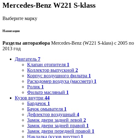
Mercedes-Benz W221 S-klass
Выберите марку
Навигация
Разделы авторазбора
Mercedes-Benz (W221 S-klass) с 2005 по
2013 год
Двигатель
7
Клапан отопителя
1
Коллектор выпускной
2
Корпус воздушного фильтра
1
Расходомер воздуха (массметр)
1
Ролик
1
Фильтр масляный
1
Кузов внутри
44
Бардачок
1
Бачок омывателя
1
Дефлектор воздушный
4
Замок двери задней левой
2
Замок двери задней правой
1
Замок двери передней правой
1
Накладка (кузов внутри)
1