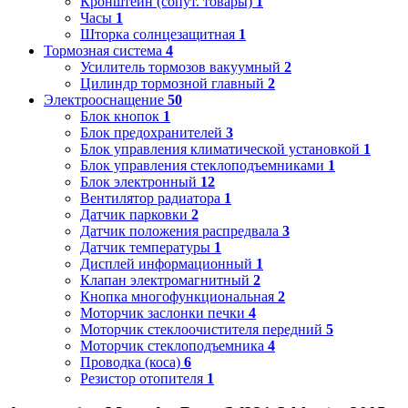
Кронштейн (сопут. товары)
1
Часы
1
Шторка солнцезащитная
1
Тормозная система
4
Усилитель тормозов вакуумный
2
Цилиндр тормозной главный
2
Электрооснащение
50
Блок кнопок
1
Блок предохранителей
3
Блок управления климатической установкой
1
Блок управления стеклоподъемниками
1
Блок электронный
12
Вентилятор радиатора
1
Датчик парковки
2
Датчик положения распредвала
3
Датчик температуры
1
Дисплей информационный
1
Клапан электромагнитный
2
Кнопка многофункциональная
2
Моторчик заслонки печки
4
Моторчик стеклоочистителя передний
5
Моторчик стеклоподъемника
4
Проводка (коса)
6
Резистор отопителя
1