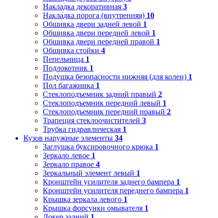
Накладка декоративная
3
Накладка порога (внутренняя)
10
Обшивка двери задней левой
1
Обшивка двери передней левой
1
Обшивка двери передней правой
1
Обшивка стойки
4
Пепельница
1
Подлокотник
1
Подушка безопасности нижняя (для колен)
1
Пол багажника
1
Стеклоподъемник задний правый
2
Стеклоподъемник передний левый
1
Стеклоподъемник передний правый
2
Трапеция стеклоочистителей
3
Трубка гидравлическая
1
Кузов наружные элементы
34
Заглушка буксировочного крюка
1
Зеркало левое
1
Зеркало правое
4
Зеркальный элемент левый
1
Кронштейн усилителя заднего бампера
1
Кронштейн усилителя переднего бампера
1
Крышка зеркала левого
1
Крышка форсунки омывателя
1
Локер задний
1