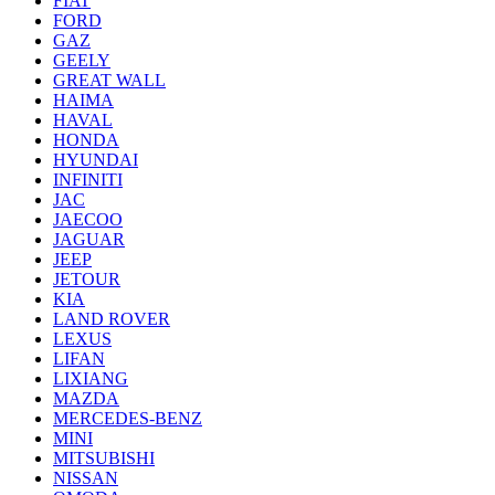
FIAT
FORD
GAZ
GEELY
GREAT WALL
HAIMA
HAVAL
HONDA
HYUNDAI
INFINITI
JAC
JAECOO
JAGUAR
JEEP
JETOUR
KIA
LAND ROVER
LEXUS
LIFAN
LIXIANG
MAZDA
MERCEDES-BENZ
MINI
MITSUBISHI
NISSAN