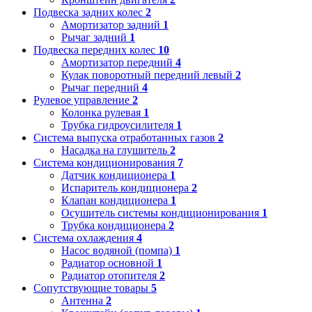
Подвеска задних колес
2
Амортизатор задний
1
Рычаг задний
1
Подвеска передних колес
10
Амортизатор передний
4
Кулак поворотный передний левый
2
Рычаг передний
4
Рулевое управление
2
Колонка рулевая
1
Трубка гидроусилителя
1
Система выпуска отработанных газов
2
Насадка на глушитель
2
Система кондиционирования
7
Датчик кондиционера
1
Испаритель кондиционера
2
Клапан кондиционера
1
Осушитель системы кондиционирования
1
Трубка кондиционера
2
Система охлаждения
4
Насос водяной (помпа)
1
Радиатор основной
1
Радиатор отопителя
2
Сопутствующие товары
5
Антенна
2