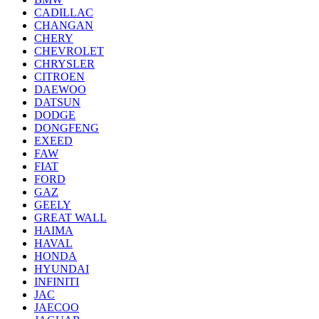
CADILLAC
CHANGAN
CHERY
CHEVROLET
CHRYSLER
CITROEN
DAEWOO
DATSUN
DODGE
DONGFENG
EXEED
FAW
FIAT
FORD
GAZ
GEELY
GREAT WALL
HAIMA
HAVAL
HONDA
HYUNDAI
INFINITI
JAC
JAECOO