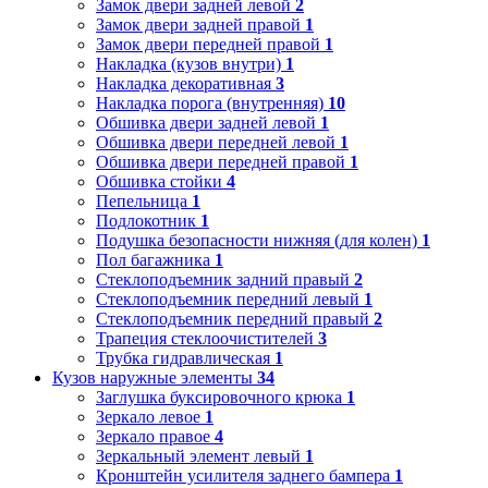
Замок двери задней левой
2
Замок двери задней правой
1
Замок двери передней правой
1
Накладка (кузов внутри)
1
Накладка декоративная
3
Накладка порога (внутренняя)
10
Обшивка двери задней левой
1
Обшивка двери передней левой
1
Обшивка двери передней правой
1
Обшивка стойки
4
Пепельница
1
Подлокотник
1
Подушка безопасности нижняя (для колен)
1
Пол багажника
1
Стеклоподъемник задний правый
2
Стеклоподъемник передний левый
1
Стеклоподъемник передний правый
2
Трапеция стеклоочистителей
3
Трубка гидравлическая
1
Кузов наружные элементы
34
Заглушка буксировочного крюка
1
Зеркало левое
1
Зеркало правое
4
Зеркальный элемент левый
1
Кронштейн усилителя заднего бампера
1