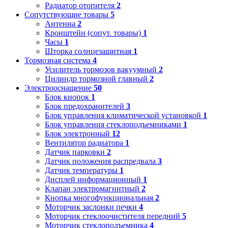
Радиатор отопителя
2
Сопутствующие товары
5
Антенна
2
Кронштейн (сопут. товары)
1
Часы
1
Шторка солнцезащитная
1
Тормозная система
4
Усилитель тормозов вакуумный
2
Цилиндр тормозной главный
2
Электрооснащение
50
Блок кнопок
1
Блок предохранителей
3
Блок управления климатической установкой
1
Блок управления стеклоподъемниками
1
Блок электронный
12
Вентилятор радиатора
1
Датчик парковки
2
Датчик положения распредвала
3
Датчик температуры
1
Дисплей информационный
1
Клапан электромагнитный
2
Кнопка многофункциональная
2
Моторчик заслонки печки
4
Моторчик стеклоочистителя передний
5
Моторчик стеклоподъемника
4