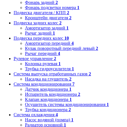
Фонарь задний
2
Фонарь подсветки номера
1
Подвеска двигателя / КПП
2
Кронштейн двигателя
2
Подвеска задних колес
2
Амортизатор задний
1
Рычаг задний
1
Подвеска передних колес
10
Амортизатор передний
4
Кулак поворотный передний левый
2
Рычаг передний
4
Рулевое управление
2
Колонка рулевая
1
Трубка гидроусилителя
1
Система выпуска отработанных газов
2
Насадка на глушитель
2
Система кондиционирования
7
Датчик кондиционера
1
Испаритель кондиционера
2
Клапан кондиционера
1
Осушитель системы кондиционирования
1
Трубка кондиционера
2
Система охлаждения
4
Насос водяной (помпа)
1
Радиатор основной
1