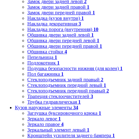
Замок двери задней левой
2
Замок двери задней правой
1
Замок двери передней правой
1
Накладка (кузов внутри)
1
Накладка декоративная
3
Накладка порога (внутренняя)
10
Обшивка двери задней левой
1
Обшивка двери передней левой
1
Обшивка двери передней правой
1
Обшивка стойки
4
Пепельница
1
Подлокотник
1
Подушка безопасности нижняя (для колен)
1
Пол багажника
1
Стеклоподъемник задний правый
2
Стеклоподъемник передний левый
1
Стеклоподъемник передний правый
2
Трапеция стеклоочистителей
3
Трубка гидравлическая
1
Кузов наружные элементы
34
Заглушка буксировочного крюка
1
Зеркало левое
1
Зеркало правое
4
Зеркальный элемент левый
1
Кронштейн усилителя заднего бампера
1