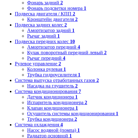
Фонарь задний
2
Фонарь подсветки номера
1
Подвеска двигателя / КПП
2
Кронштейн двигателя
2
Подвеска задних колес
2
Амортизатор задний
1
Рычаг задний
1
Подвеска передних колес
10
Амортизатор передний
4
Кулак поворотный передний левый
2
Рычаг передний
4
Рулевое управление
2
Колонка рулевая
1
Трубка гидроусилителя
1
Система выпуска отработанных газов
2
Насадка на глушитель
2
Система кондиционирования
7
Датчик кондиционера
1
Испаритель кондиционера
2
Клапан кондиционера
1
Осушитель системы кондиционирования
1
Трубка кондиционера
2
Система охлаждения
4
Насос водяной (помпа)
1
Радиатор основной
1