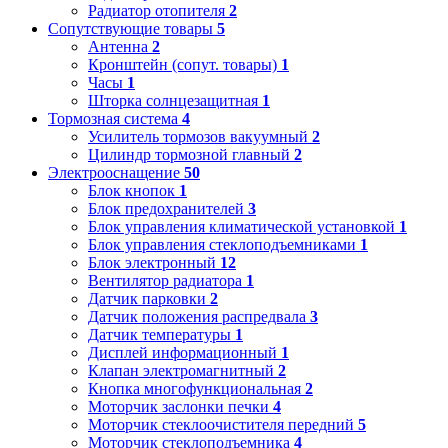
Радиатор отопителя
2
Сопутствующие товары
5
Антенна
2
Кронштейн (сопут. товары)
1
Часы
1
Шторка солнцезащитная
1
Тормозная система
4
Усилитель тормозов вакуумный
2
Цилиндр тормозной главный
2
Электрооснащение
50
Блок кнопок
1
Блок предохранителей
3
Блок управления климатической установкой
1
Блок управления стеклоподъемниками
1
Блок электронный
12
Вентилятор радиатора
1
Датчик парковки
2
Датчик положения распредвала
3
Датчик температуры
1
Дисплей информационный
1
Клапан электромагнитный
2
Кнопка многофункциональная
2
Моторчик заслонки печки
4
Моторчик стеклоочистителя передний
5
Моторчик стеклоподъемника
4