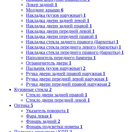
Локер задний
1
Молдинг крыши
6
Накладка (кузов наружные)
1
Накладка двери задней левой
1
Накладка двери задней правой
1
Накладка двери передней левой
1
Накладка двери передней правой
1
Накладка стекла заднего правого (бархотка)
1
Накладка стекла переднего левого (бархотка)
1
Накладка стекла переднего правого (бархотка)
1
Наполнитель переднего бампера
1
Ограничитель двери
1
Пыльник (кузов наружные)
2
Ручка двери задней правой наружная
1
Ручка двери передней левой наружная
1
Ручка двери передней правой наружная
2
Кузовные стекла
2
Стекло двери задней правой
1
Стекло двери передней левой
1
Оптика
5
Указатель поворота
1
Фара левая
1
Фонарь задний
2
Фонарь подсветки номера
1
Подвеска двигателя / КПП
2