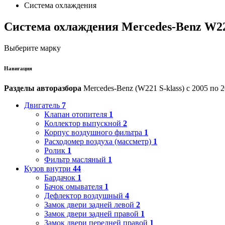
Система охлаждения
Система охлаждения Mercedes-Benz W22
Выберите марку
Навигация
Разделы авторазбора
Mercedes-Benz (W221 S-klass) с 2005 по 2
Двигатель
7
Клапан отопителя
1
Коллектор выпускной
2
Корпус воздушного фильтра
1
Расходомер воздуха (массметр)
1
Ролик
1
Фильтр масляный
1
Кузов внутри
44
Бардачок
1
Бачок омывателя
1
Дефлектор воздушный
4
Замок двери задней левой
2
Замок двери задней правой
1
Замок двери передней правой
1