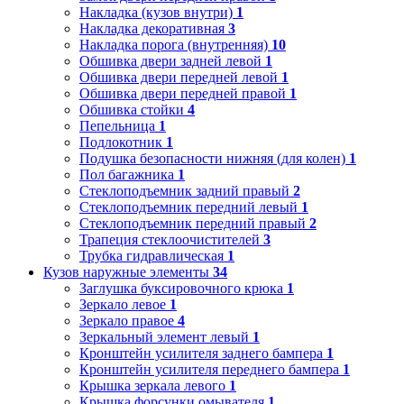
Накладка (кузов внутри)
1
Накладка декоративная
3
Накладка порога (внутренняя)
10
Обшивка двери задней левой
1
Обшивка двери передней левой
1
Обшивка двери передней правой
1
Обшивка стойки
4
Пепельница
1
Подлокотник
1
Подушка безопасности нижняя (для колен)
1
Пол багажника
1
Стеклоподъемник задний правый
2
Стеклоподъемник передний левый
1
Стеклоподъемник передний правый
2
Трапеция стеклоочистителей
3
Трубка гидравлическая
1
Кузов наружные элементы
34
Заглушка буксировочного крюка
1
Зеркало левое
1
Зеркало правое
4
Зеркальный элемент левый
1
Кронштейн усилителя заднего бампера
1
Кронштейн усилителя переднего бампера
1
Крышка зеркала левого
1
Крышка форсунки омывателя
1