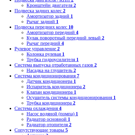
Кронштейн двигателя
2
Подвеска задних колес
2
Амортизатор задний
1
Рычаг задний
1
Подвеска передних колес
10
Амортизатор передний
4
Кулак поворотный передний левый
2
Рычаг передний
4
Рулевое управление
2
Колонка рулевая
1
Трубка гидроусилителя
1
Система выпуска отработанных газов
2
Насадка на глушитель
2
Система кондиционирования
7
Датчик кондиционера
1
Испаритель кондиционера
2
Клапан кондиционера
1
Осушитель системы кондиционирования
1
Трубка кондиционера
2
Система охлаждения
4
Насос водяной (помпа)
1
Радиатор основной
1
Радиатор отопителя
2
Сопутствующие товары
5