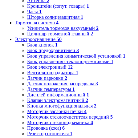
Антенна
2
Кронштейн (сопут. товары)
1
Часы
1
Шторка солнцезащитная
1
Тормозная система
4
Усилитель тормозов вакуумный
2
Цилиндр тормозной главный
2
Электрооснащение
50
Блок кнопок
1
Блок предохранителей
3
Блок управления климатической установкой
1
Блок управления стеклоподъемниками
1
Блок электронный
12
Вентилятор радиатора
1
Датчик парковки
2
Датчик положения распредвала
3
Датчик температуры
1
Дисплей информационный
1
Клапан электромагнитный
2
Кнопка многофункциональная
2
Моторчик заслонки печки
4
Моторчик стеклоочистителя передний
5
Моторчик стеклоподъемника
4
Проводка (коса)
6
Резистор отопителя
1