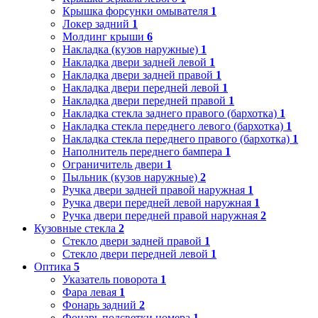
Крышка форсунки омывателя
1
Локер задний
1
Молдинг крыши
6
Накладка (кузов наружные)
1
Накладка двери задней левой
1
Накладка двери задней правой
1
Накладка двери передней левой
1
Накладка двери передней правой
1
Накладка стекла заднего правого (бархотка)
1
Накладка стекла переднего левого (бархотка)
1
Накладка стекла переднего правого (бархотка)
1
Наполнитель переднего бампера
1
Ограничитель двери
1
Пыльник (кузов наружные)
2
Ручка двери задней правой наружная
1
Ручка двери передней левой наружная
1
Ручка двери передней правой наружная
2
Кузовные стекла
2
Стекло двери задней правой
1
Стекло двери передней левой
1
Оптика
5
Указатель поворота
1
Фара левая
1
Фонарь задний
2
Фонарь подсветки номера
1