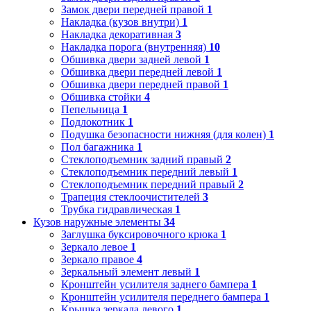
Замок двери передней правой
1
Накладка (кузов внутри)
1
Накладка декоративная
3
Накладка порога (внутренняя)
10
Обшивка двери задней левой
1
Обшивка двери передней левой
1
Обшивка двери передней правой
1
Обшивка стойки
4
Пепельница
1
Подлокотник
1
Подушка безопасности нижняя (для колен)
1
Пол багажника
1
Стеклоподъемник задний правый
2
Стеклоподъемник передний левый
1
Стеклоподъемник передний правый
2
Трапеция стеклоочистителей
3
Трубка гидравлическая
1
Кузов наружные элементы
34
Заглушка буксировочного крюка
1
Зеркало левое
1
Зеркало правое
4
Зеркальный элемент левый
1
Кронштейн усилителя заднего бампера
1
Кронштейн усилителя переднего бампера
1
Крышка зеркала левого
1