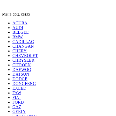
Мы в соц. сетях
ACURA
AUDI
BELGEE
BMW
CADILLAC
CHANGAN
CHERY
CHEVROLET
CHRYSLER
CITROEN
DAEWOO
DATSUN
DODGE
DONGFENG
EXEED
FAW
FIAT
FORD
GAZ
GEELY