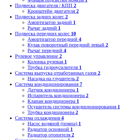
Подвеска двигателя / КПП
2
Кронштейн двигателя
2
Подвеска задних колес
2
Амортизатор задний
1
Рычаг задний
1
Подвеска передних колес
10
Амортизатор передний
4
Кулак поворотный передний левый
2
Рычаг передний
4
Рулевое управление
2
Колонка рулевая
1
Трубка гидроусилителя
1
Система выпуска отработанных газов
2
Насадка на глушитель
2
Система кондиционирования
7
Датчик кондиционера
1
Испаритель кондиционера
2
Клапан кондиционера
1
Осушитель системы кондиционирования
1
Трубка кондиционера
2
Система охлаждения
4
Насос водяной (помпа)
1
Радиатор основной
1
Радиатор отопителя
2