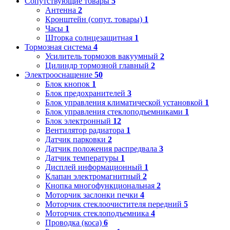
Сопутствующие товары
5
Антенна
2
Кронштейн (сопут. товары)
1
Часы
1
Шторка солнцезащитная
1
Тормозная система
4
Усилитель тормозов вакуумный
2
Цилиндр тормозной главный
2
Электрооснащение
50
Блок кнопок
1
Блок предохранителей
3
Блок управления климатической установкой
1
Блок управления стеклоподъемниками
1
Блок электронный
12
Вентилятор радиатора
1
Датчик парковки
2
Датчик положения распредвала
3
Датчик температуры
1
Дисплей информационный
1
Клапан электромагнитный
2
Кнопка многофункциональная
2
Моторчик заслонки печки
4
Моторчик стеклоочистителя передний
5
Моторчик стеклоподъемника
4
Проводка (коса)
6