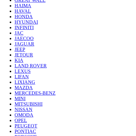
GREAT WALL
HAIMA
HAVAL
HONDA
HYUNDAI
INFINITI
JAC
JAECOO
JAGUAR
JEEP
JETOUR
KIA
LAND ROVER
LEXUS
LIFAN
LIXIANG
MAZDA
MERCEDES-BENZ
MINI
MITSUBISHI
NISSAN
OMODA
OPEL
PEUGEOT
PONTIAC