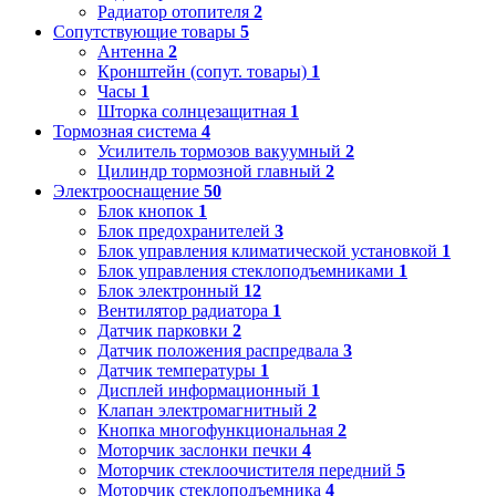
Радиатор отопителя
2
Сопутствующие товары
5
Антенна
2
Кронштейн (сопут. товары)
1
Часы
1
Шторка солнцезащитная
1
Тормозная система
4
Усилитель тормозов вакуумный
2
Цилиндр тормозной главный
2
Электрооснащение
50
Блок кнопок
1
Блок предохранителей
3
Блок управления климатической установкой
1
Блок управления стеклоподъемниками
1
Блок электронный
12
Вентилятор радиатора
1
Датчик парковки
2
Датчик положения распредвала
3
Датчик температуры
1
Дисплей информационный
1
Клапан электромагнитный
2
Кнопка многофункциональная
2
Моторчик заслонки печки
4
Моторчик стеклоочистителя передний
5
Моторчик стеклоподъемника
4