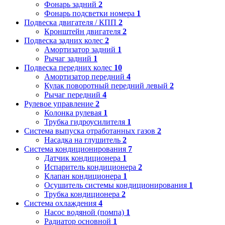
Фонарь задний
2
Фонарь подсветки номера
1
Подвеска двигателя / КПП
2
Кронштейн двигателя
2
Подвеска задних колес
2
Амортизатор задний
1
Рычаг задний
1
Подвеска передних колес
10
Амортизатор передний
4
Кулак поворотный передний левый
2
Рычаг передний
4
Рулевое управление
2
Колонка рулевая
1
Трубка гидроусилителя
1
Система выпуска отработанных газов
2
Насадка на глушитель
2
Система кондиционирования
7
Датчик кондиционера
1
Испаритель кондиционера
2
Клапан кондиционера
1
Осушитель системы кондиционирования
1
Трубка кондиционера
2
Система охлаждения
4
Насос водяной (помпа)
1
Радиатор основной
1