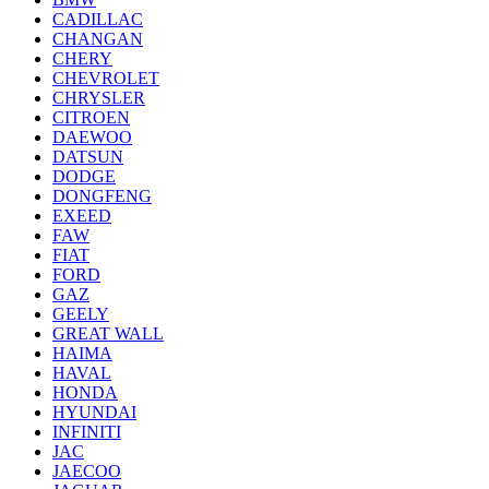
CADILLAC
CHANGAN
CHERY
CHEVROLET
CHRYSLER
CITROEN
DAEWOO
DATSUN
DODGE
DONGFENG
EXEED
FAW
FIAT
FORD
GAZ
GEELY
GREAT WALL
HAIMA
HAVAL
HONDA
HYUNDAI
INFINITI
JAC
JAECOO