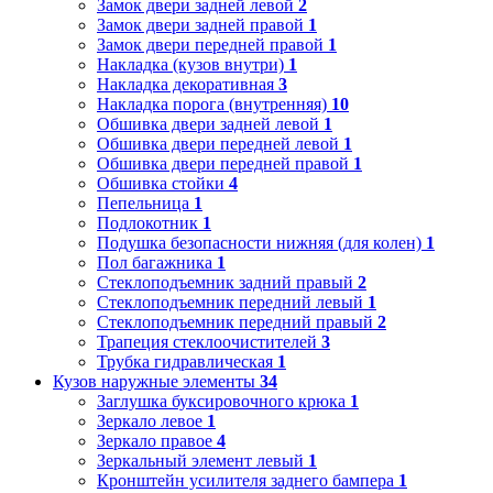
Замок двери задней левой
2
Замок двери задней правой
1
Замок двери передней правой
1
Накладка (кузов внутри)
1
Накладка декоративная
3
Накладка порога (внутренняя)
10
Обшивка двери задней левой
1
Обшивка двери передней левой
1
Обшивка двери передней правой
1
Обшивка стойки
4
Пепельница
1
Подлокотник
1
Подушка безопасности нижняя (для колен)
1
Пол багажника
1
Стеклоподъемник задний правый
2
Стеклоподъемник передний левый
1
Стеклоподъемник передний правый
2
Трапеция стеклоочистителей
3
Трубка гидравлическая
1
Кузов наружные элементы
34
Заглушка буксировочного крюка
1
Зеркало левое
1
Зеркало правое
4
Зеркальный элемент левый
1
Кронштейн усилителя заднего бампера
1