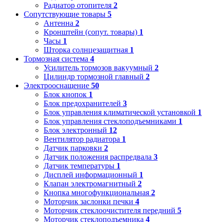
Радиатор отопителя
2
Сопутствующие товары
5
Антенна
2
Кронштейн (сопут. товары)
1
Часы
1
Шторка солнцезащитная
1
Тормозная система
4
Усилитель тормозов вакуумный
2
Цилиндр тормозной главный
2
Электрооснащение
50
Блок кнопок
1
Блок предохранителей
3
Блок управления климатической установкой
1
Блок управления стеклоподъемниками
1
Блок электронный
12
Вентилятор радиатора
1
Датчик парковки
2
Датчик положения распредвала
3
Датчик температуры
1
Дисплей информационный
1
Клапан электромагнитный
2
Кнопка многофункциональная
2
Моторчик заслонки печки
4
Моторчик стеклоочистителя передний
5
Моторчик стеклоподъемника
4