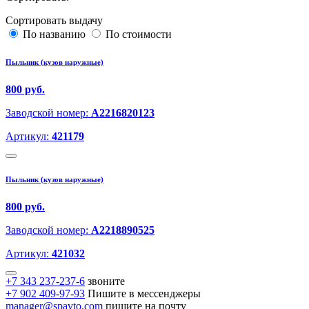
Сортировать выдачу
По названию
По стоимости
Пыльник (кузов наружные)
800 руб.
Заводской номер:
A2216820123
Артикул:
421179
Пыльник (кузов наружные)
800 руб.
Заводской номер:
A2218890525
Артикул:
421032
+7 343 237-237-6
звоните
+7 902 409-97-93
Пишите в мессенджеры
manager@spavto.com
пишите на почту