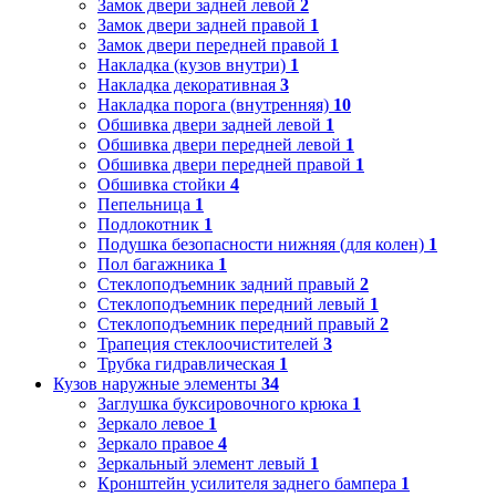
Замок двери задней левой
2
Замок двери задней правой
1
Замок двери передней правой
1
Накладка (кузов внутри)
1
Накладка декоративная
3
Накладка порога (внутренняя)
10
Обшивка двери задней левой
1
Обшивка двери передней левой
1
Обшивка двери передней правой
1
Обшивка стойки
4
Пепельница
1
Подлокотник
1
Подушка безопасности нижняя (для колен)
1
Пол багажника
1
Стеклоподъемник задний правый
2
Стеклоподъемник передний левый
1
Стеклоподъемник передний правый
2
Трапеция стеклоочистителей
3
Трубка гидравлическая
1
Кузов наружные элементы
34
Заглушка буксировочного крюка
1
Зеркало левое
1
Зеркало правое
4
Зеркальный элемент левый
1
Кронштейн усилителя заднего бампера
1