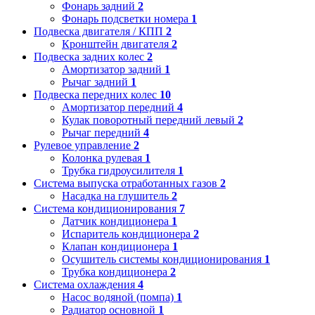
Фонарь задний
2
Фонарь подсветки номера
1
Подвеска двигателя / КПП
2
Кронштейн двигателя
2
Подвеска задних колес
2
Амортизатор задний
1
Рычаг задний
1
Подвеска передних колес
10
Амортизатор передний
4
Кулак поворотный передний левый
2
Рычаг передний
4
Рулевое управление
2
Колонка рулевая
1
Трубка гидроусилителя
1
Система выпуска отработанных газов
2
Насадка на глушитель
2
Система кондиционирования
7
Датчик кондиционера
1
Испаритель кондиционера
2
Клапан кондиционера
1
Осушитель системы кондиционирования
1
Трубка кондиционера
2
Система охлаждения
4
Насос водяной (помпа)
1
Радиатор основной
1