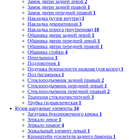
Замок двери задней левой
2
Замок двери задней правой
1
Замок двери передней правой
1
Накладка (кузов внутри)
1
Накладка декоративная
3
Накладка порога (внутренняя)
10
Обшивка двери задней левой
1
Обшивка двери передней левой
1
Обшивка двери передней правой
1
Обшивка стойки
4
Пепельница
1
Подлокотник
1
Подушка безопасности нижняя (для колен)
1
Пол багажника
1
Стеклоподъемник задний правый
2
Стеклоподъемник передний левый
1
Стеклоподъемник передний правый
2
Трапеция стеклоочистителей
3
Трубка гидравлическая
1
Кузов наружные элементы
34
Заглушка буксировочного крюка
1
Зеркало левое
1
Зеркало правое
4
Зеркальный элемент левый
1
Кронштейн усилителя заднего бампера
1