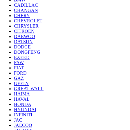
CADILLAC
CHANGAN
CHERY
CHEVROLET
CHRYSLER
CITROEN
DAEWOO
DATSUN
DODGE
DONGFENG
EXEED
FAW
FIAT
FORD
GAZ
GEELY
GREAT WALL
HAIMA
HAVAL
HONDA
HYUNDAI
INFINITI
JAC
JAECOO