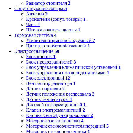
Радиатор отопителя
2
Сопутствующие товары
5
Антенна
2
Кронштейн (сопут. товары)
1
Часы
1
Шторка солнцезащитная
1
Тормозная система
4
Усилитель тормозов вакуумный
2
Цилиндр тормозной главный
2
Электрооснащение
50
Блок кнопок
1
Блок предохранителей
3
Блок управления климатической установкой
1
Блок управления стеклоподъемниками
1
Блок электронный
12
Вентилятор радиатора
1
Датчик парковки
2
Датчик положения распредвала
3
Датчик температуры
1
Дисплей информационный
1
Клапан электромагнитный
2
Кнопка многофункциональная
2
Моторчик заслонки печки
4
Моторчик стеклоочистителя передний
5
Моторчик стеклоподъемника
4