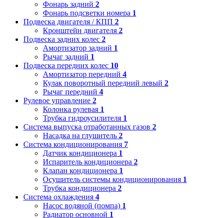
Фонарь задний
2
Фонарь подсветки номера
1
Подвеска двигателя / КПП
2
Кронштейн двигателя
2
Подвеска задних колес
2
Амортизатор задний
1
Рычаг задний
1
Подвеска передних колес
10
Амортизатор передний
4
Кулак поворотный передний левый
2
Рычаг передний
4
Рулевое управление
2
Колонка рулевая
1
Трубка гидроусилителя
1
Система выпуска отработанных газов
2
Насадка на глушитель
2
Система кондиционирования
7
Датчик кондиционера
1
Испаритель кондиционера
2
Клапан кондиционера
1
Осушитель системы кондиционирования
1
Трубка кондиционера
2
Система охлаждения
4
Насос водяной (помпа)
1
Радиатор основной
1