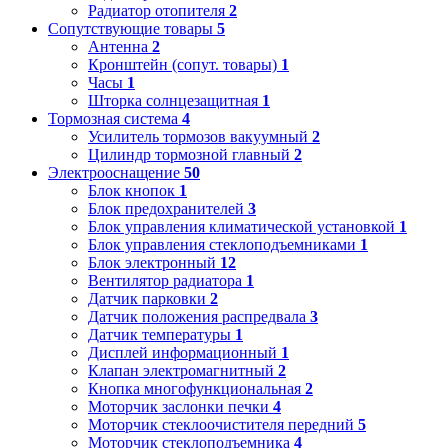
Радиатор отопителя
2
Сопутствующие товары
5
Антенна
2
Кронштейн (сопут. товары)
1
Часы
1
Шторка солнцезащитная
1
Тормозная система
4
Усилитель тормозов вакуумный
2
Цилиндр тормозной главный
2
Электрооснащение
50
Блок кнопок
1
Блок предохранителей
3
Блок управления климатической установкой
1
Блок управления стеклоподъемниками
1
Блок электронный
12
Вентилятор радиатора
1
Датчик парковки
2
Датчик положения распредвала
3
Датчик температуры
1
Дисплей информационный
1
Клапан электромагнитный
2
Кнопка многофункциональная
2
Моторчик заслонки печки
4
Моторчик стеклоочистителя передний
5
Моторчик стеклоподъемника
4