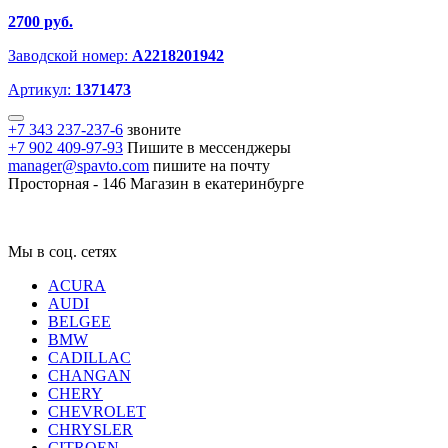
2700 руб.
Заводской номер:
A2218201942
Артикул:
1371473
+7 343 237-237-6
звоните
+7 902 409-97-93
Пишите в мессенджеры
manager@spavto.com
пишите на почту
Просторная - 146
Магазин в екатеринбурге
Мы в соц. сетях
ACURA
AUDI
BELGEE
BMW
CADILLAC
CHANGAN
CHERY
CHEVROLET
CHRYSLER
CITROEN