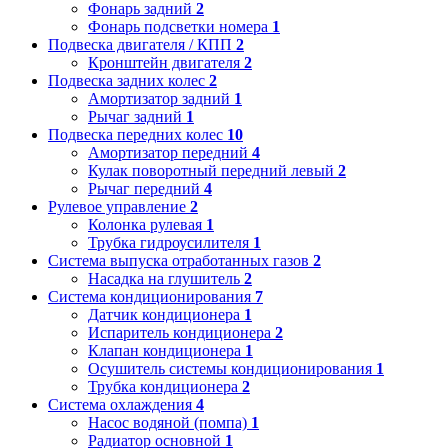
Фонарь задний
2
Фонарь подсветки номера
1
Подвеска двигателя / КПП
2
Кронштейн двигателя
2
Подвеска задних колес
2
Амортизатор задний
1
Рычаг задний
1
Подвеска передних колес
10
Амортизатор передний
4
Кулак поворотный передний левый
2
Рычаг передний
4
Рулевое управление
2
Колонка рулевая
1
Трубка гидроусилителя
1
Система выпуска отработанных газов
2
Насадка на глушитель
2
Система кондиционирования
7
Датчик кондиционера
1
Испаритель кондиционера
2
Клапан кондиционера
1
Осушитель системы кондиционирования
1
Трубка кондиционера
2
Система охлаждения
4
Насос водяной (помпа)
1
Радиатор основной
1