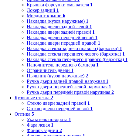
Крышка форсунки омывателя
1
Локер задний
1
Молдинг крыши
6
Накладка (кузов наружные)
1
Накладка двери задней левой
1
Накладка двери задней правой
1
Накладка двери передней левой
1
Накладка двери передней правой
1
Накладка стекла заднего правого (бархотка)
1
Накладка стекла переднего левого (бархотка)
1
Накладка стекла переднего правого (бархотка)
1
Наполнитель переднего бампера
1
Ограничитель двери
1
Пыльник (кузов наружные)
2
Ручка двери задней правой наружная
1
Ручка двери передней левой наружная
1
Ручка двери передней правой наружная
2
Кузовные стекла
2
Стекло двери задней правой
1
Стекло двери передней левой
1
Оптика
5
Указатель поворота
1
Фара левая
1
Фонарь задний
2
Фонарь подсветки номера
1