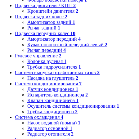
Подвеска двигателя / КПП
2
Кронштейн двигателя
2
Подвеска задних колес
2
Амортизатор задний
1
Рычаг задний
1
Подвеска передних колес
10
Амортизатор передний
4
Кулак поворотный передний левый
2
Рычаг передний
4
Рулевое управление
2
Колонка рулевая
1
Трубка гидроусилителя
1
Система выпуска отработанных газов
2
Насадка на глушитель
2
Система кондиционирования
7
Датчик кондиционера
1
Испаритель кондиционера
2
Клапан кондиционера
1
Осушитель системы кондиционирования
1
Трубка кондиционера
2
Система охлаждения
4
Насос водяной (помпа)
1
Радиатор основной
1
Радиатор отопителя
2