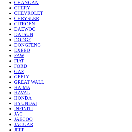
CHANGAN
CHERY
CHEVROLET
CHRYSLER
CITROEN
DAEWOO
DATSUN
DODGE
DONGFENG
EXEED
FAW
FIAT
FORD
GAZ
GEELY
GREAT WALL
HAIMA
HAVAL
HONDA
HYUNDAI
INFINITI
JAC
JAECOO
JAGUAR
JEEP