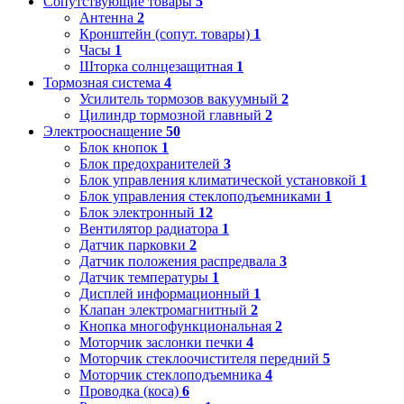
Сопутствующие товары
5
Антенна
2
Кронштейн (сопут. товары)
1
Часы
1
Шторка солнцезащитная
1
Тормозная система
4
Усилитель тормозов вакуумный
2
Цилиндр тормозной главный
2
Электрооснащение
50
Блок кнопок
1
Блок предохранителей
3
Блок управления климатической установкой
1
Блок управления стеклоподъемниками
1
Блок электронный
12
Вентилятор радиатора
1
Датчик парковки
2
Датчик положения распредвала
3
Датчик температуры
1
Дисплей информационный
1
Клапан электромагнитный
2
Кнопка многофункциональная
2
Моторчик заслонки печки
4
Моторчик стеклоочистителя передний
5
Моторчик стеклоподъемника
4
Проводка (коса)
6