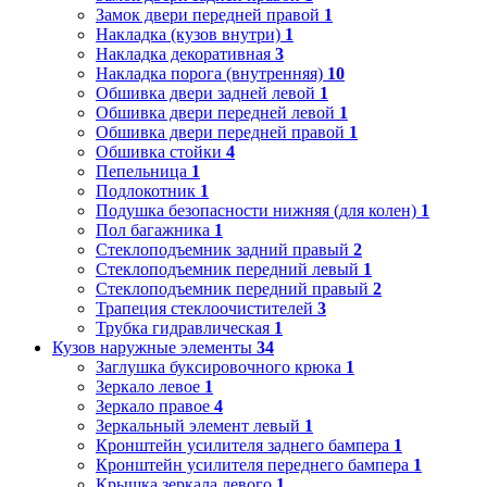
Замок двери передней правой
1
Накладка (кузов внутри)
1
Накладка декоративная
3
Накладка порога (внутренняя)
10
Обшивка двери задней левой
1
Обшивка двери передней левой
1
Обшивка двери передней правой
1
Обшивка стойки
4
Пепельница
1
Подлокотник
1
Подушка безопасности нижняя (для колен)
1
Пол багажника
1
Стеклоподъемник задний правый
2
Стеклоподъемник передний левый
1
Стеклоподъемник передний правый
2
Трапеция стеклоочистителей
3
Трубка гидравлическая
1
Кузов наружные элементы
34
Заглушка буксировочного крюка
1
Зеркало левое
1
Зеркало правое
4
Зеркальный элемент левый
1
Кронштейн усилителя заднего бампера
1
Кронштейн усилителя переднего бампера
1
Крышка зеркала левого
1