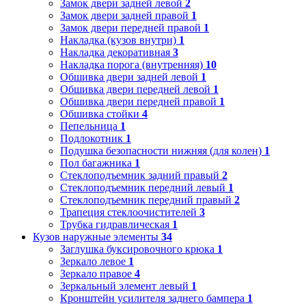
Замок двери задней левой
2
Замок двери задней правой
1
Замок двери передней правой
1
Накладка (кузов внутри)
1
Накладка декоративная
3
Накладка порога (внутренняя)
10
Обшивка двери задней левой
1
Обшивка двери передней левой
1
Обшивка двери передней правой
1
Обшивка стойки
4
Пепельница
1
Подлокотник
1
Подушка безопасности нижняя (для колен)
1
Пол багажника
1
Стеклоподъемник задний правый
2
Стеклоподъемник передний левый
1
Стеклоподъемник передний правый
2
Трапеция стеклоочистителей
3
Трубка гидравлическая
1
Кузов наружные элементы
34
Заглушка буксировочного крюка
1
Зеркало левое
1
Зеркало правое
4
Зеркальный элемент левый
1
Кронштейн усилителя заднего бампера
1