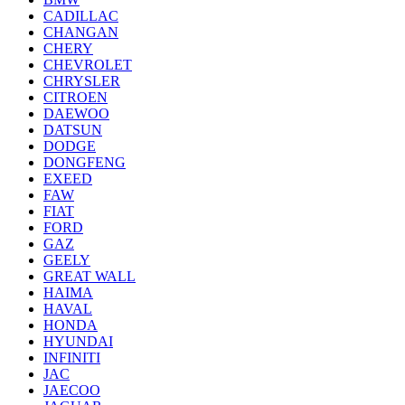
CADILLAC
CHANGAN
CHERY
CHEVROLET
CHRYSLER
CITROEN
DAEWOO
DATSUN
DODGE
DONGFENG
EXEED
FAW
FIAT
FORD
GAZ
GEELY
GREAT WALL
HAIMA
HAVAL
HONDA
HYUNDAI
INFINITI
JAC
JAECOO