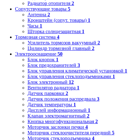
Радиатор отопителя
2
Сопутствующие товары
5
Антенна
2
Кронштейн (сопут. товары)
1
Часы
1
Шторка солнцезащитная
1
Тормозная система
4
Усилитель тормозов вакуумный
2
Цилиндр тормозной главный
2
Электрооснащение
50
Блок кнопок
1
Блок предохранителей
3
Блок управления климатической установкой
1
Блок управления стеклоподъемниками
1
Блок электронный
12
Вентилятор радиатора
1
Датчик парковки
2
Датчик положения распредвала
3
Датчик температуры
1
Дисплей информационный
1
Клапан электромагнитный
2
Кнопка многофункциональная
2
Моторчик заслонки печки
4
Моторчик стеклоочистителя передний
5
Моторчик стеклоподъемника
4