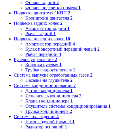
Фонарь задний
2
Фонарь подсветки номера
1
Подвеска двигателя / КПП
2
Кронштейн двигателя
2
Подвеска задних колес
2
Амортизатор задний
1
Рычаг задний
1
Подвеска передних колес
10
Амортизатор передний
4
Кулак поворотный передний левый
2
Рычаг передний
4
Рулевое управление
2
Колонка рулевая
1
Трубка гидроусилителя
1
Система выпуска отработанных газов
2
Насадка на глушитель
2
Система кондиционирования
7
Датчик кондиционера
1
Испаритель кондиционера
2
Клапан кондиционера
1
Осушитель системы кондиционирования
1
Трубка кондиционера
2
Система охлаждения
4
Насос водяной (помпа)
1
Радиатор основной
1