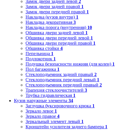
Замок двери задней левой
2
Замок двери задней правой
1
Замок двери передней правой
1
Накладка (кузов внутри)
1
Накладка декоративная
3
Накладка порога (внутренняя)
10
Обшивка двери задней левой
1
Обшивка двери передней левой
1
Обшивка двери передней правой
1
Обшивка стойки
4
Пепельница
1
Подлокотник
1
Подушка безопасности нижняя (для колен)
1
Пол багажника
1
Стеклоподъемник задний правый
2
Стеклоподъемник передний левый
1
Стеклоподъемник передний правый
2
Трапеция стеклоочистителей
3
Трубка гидравлическая
1
Кузов наружные элементы
34
Заглушка буксировочного крюка
1
Зеркало левое
1
Зеркало правое
4
Зеркальный элемент левый
1
Кронштейн усилителя заднего бампера
1