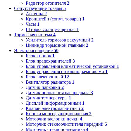
Радиатор отопителя
2
Сопутствующие товары
5
Антенна
2
Кронштейн (сопут. товары)
1
Часы
1
Шторка солнцезащитная
1
Тормозная система
4
Усилитель тормозов вакуумный
2
Цилиндр тормозной главный
2
Электрооснащение
50
Блок кнопок
1
Блок предохранителей
3
Блок управления климатической установкой
1
Блок управления стеклоподъемниками
1
Блок электронный
12
Вентилятор радиатора
1
Датчик парковки
2
Датчик положения распредвала
3
Датчик температуры
1
Дисплей информационный
1
Клапан электромагнитный
2
Кнопка многофункциональная
2
Моторчик заслонки печки
4
Моторчик стеклоочистителя передний
5
Моторчик стеклоподъемника
4