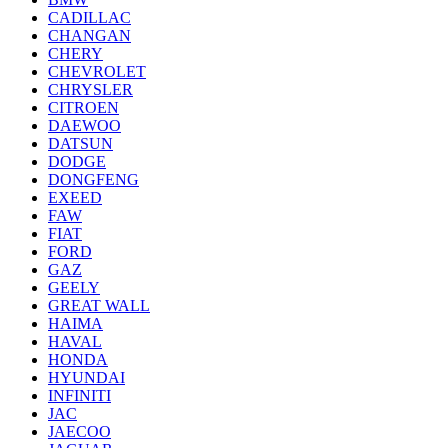
CADILLAC
CHANGAN
CHERY
CHEVROLET
CHRYSLER
CITROEN
DAEWOO
DATSUN
DODGE
DONGFENG
EXEED
FAW
FIAT
FORD
GAZ
GEELY
GREAT WALL
HAIMA
HAVAL
HONDA
HYUNDAI
INFINITI
JAC
JAECOO