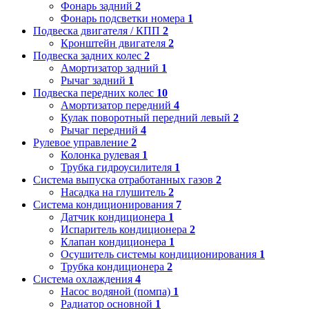
Фонарь задний
2
Фонарь подсветки номера
1
Подвеска двигателя / КПП
2
Кронштейн двигателя
2
Подвеска задних колес
2
Амортизатор задний
1
Рычаг задний
1
Подвеска передних колес
10
Амортизатор передний
4
Кулак поворотный передний левый
2
Рычаг передний
4
Рулевое управление
2
Колонка рулевая
1
Трубка гидроусилителя
1
Система выпуска отработанных газов
2
Насадка на глушитель
2
Система кондиционирования
7
Датчик кондиционера
1
Испаритель кондиционера
2
Клапан кондиционера
1
Осушитель системы кондиционирования
1
Трубка кондиционера
2
Система охлаждения
4
Насос водяной (помпа)
1
Радиатор основной
1