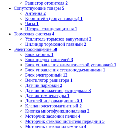
Радиатор отопителя
2
Сопутствующие товары
5
Антенна
2
Кронштейн (сопут. товары)
1
Часы
1
Шторка солнцезащитная
1
Тормозная система
4
Усилитель тормозов вакуумный
2
Цилиндр тормозной главный
2
Электрооснащение
50
Блок кнопок
1
Блок предохранителей
3
Блок управления климатической установкой
1
Блок управления стеклоподъемниками
1
Блок электронный
12
Вентилятор радиатора
1
Датчик парковки
2
Датчик положения распредвала
3
Датчик температуры
1
Дисплей информационный
1
Клапан электромагнитный
2
Кнопка многофункциональная
2
Моторчик заслонки печки
4
Моторчик стеклоочистителя передний
5
Моторчик стеклоподъемника
4