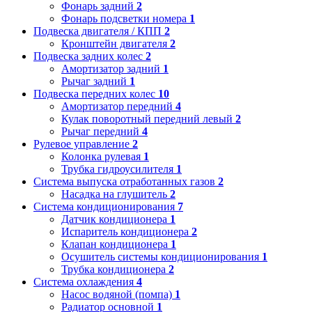
Фонарь задний
2
Фонарь подсветки номера
1
Подвеска двигателя / КПП
2
Кронштейн двигателя
2
Подвеска задних колес
2
Амортизатор задний
1
Рычаг задний
1
Подвеска передних колес
10
Амортизатор передний
4
Кулак поворотный передний левый
2
Рычаг передний
4
Рулевое управление
2
Колонка рулевая
1
Трубка гидроусилителя
1
Система выпуска отработанных газов
2
Насадка на глушитель
2
Система кондиционирования
7
Датчик кондиционера
1
Испаритель кондиционера
2
Клапан кондиционера
1
Осушитель системы кондиционирования
1
Трубка кондиционера
2
Система охлаждения
4
Насос водяной (помпа)
1
Радиатор основной
1