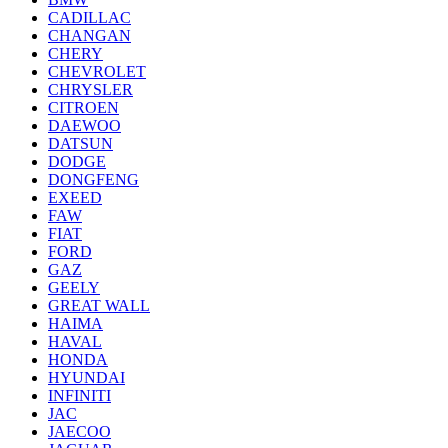
CADILLAC
CHANGAN
CHERY
CHEVROLET
CHRYSLER
CITROEN
DAEWOO
DATSUN
DODGE
DONGFENG
EXEED
FAW
FIAT
FORD
GAZ
GEELY
GREAT WALL
HAIMA
HAVAL
HONDA
HYUNDAI
INFINITI
JAC
JAECOO