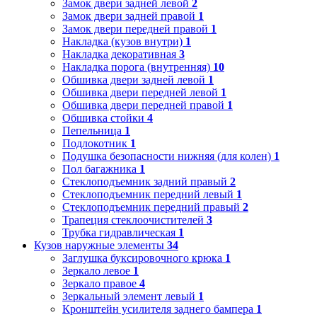
Замок двери задней левой
2
Замок двери задней правой
1
Замок двери передней правой
1
Накладка (кузов внутри)
1
Накладка декоративная
3
Накладка порога (внутренняя)
10
Обшивка двери задней левой
1
Обшивка двери передней левой
1
Обшивка двери передней правой
1
Обшивка стойки
4
Пепельница
1
Подлокотник
1
Подушка безопасности нижняя (для колен)
1
Пол багажника
1
Стеклоподъемник задний правый
2
Стеклоподъемник передний левый
1
Стеклоподъемник передний правый
2
Трапеция стеклоочистителей
3
Трубка гидравлическая
1
Кузов наружные элементы
34
Заглушка буксировочного крюка
1
Зеркало левое
1
Зеркало правое
4
Зеркальный элемент левый
1
Кронштейн усилителя заднего бампера
1