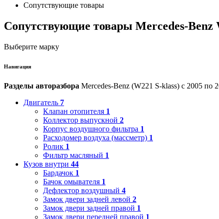
Сопутствующие товары
Сопутствующие товары Mercedes-Benz W
Выберите марку
Навигация
Разделы авторазбора
Mercedes-Benz (W221 S-klass) с 2005 по 2
Двигатель
7
Клапан отопителя
1
Коллектор выпускной
2
Корпус воздушного фильтра
1
Расходомер воздуха (массметр)
1
Ролик
1
Фильтр масляный
1
Кузов внутри
44
Бардачок
1
Бачок омывателя
1
Дефлектор воздушный
4
Замок двери задней левой
2
Замок двери задней правой
1
Замок двери передней правой
1