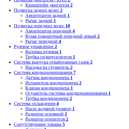
Кронштейн двигателя
2
Подвеска задних колес
2
Амортизатор задний
1
Рычаг задний
1
Подвеска передних колес
10
Амортизатор передний
4
Кулак поворотный передний левый
2
Рычаг передний
4
Рулевое управление
2
Колонка рулевая
1
Трубка гидроусилителя
1
Система выпуска отработанных газов
2
Насадка на глушитель
2
Система кондиционирования
7
Датчик кондиционера
1
Испаритель кондиционера
2
Клапан кондиционера
1
Осушитель системы кондиционирования
1
Трубка кондиционера
2
Система охлаждения
4
Насос водяной (помпа)
1
Радиатор основной
1
Радиатор отопителя
2
Сопутствующие товары
5