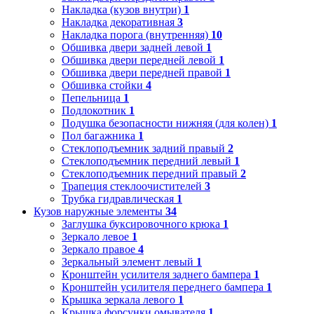
Накладка (кузов внутри)
1
Накладка декоративная
3
Накладка порога (внутренняя)
10
Обшивка двери задней левой
1
Обшивка двери передней левой
1
Обшивка двери передней правой
1
Обшивка стойки
4
Пепельница
1
Подлокотник
1
Подушка безопасности нижняя (для колен)
1
Пол багажника
1
Стеклоподъемник задний правый
2
Стеклоподъемник передний левый
1
Стеклоподъемник передний правый
2
Трапеция стеклоочистителей
3
Трубка гидравлическая
1
Кузов наружные элементы
34
Заглушка буксировочного крюка
1
Зеркало левое
1
Зеркало правое
4
Зеркальный элемент левый
1
Кронштейн усилителя заднего бампера
1
Кронштейн усилителя переднего бампера
1
Крышка зеркала левого
1
Крышка форсунки омывателя
1