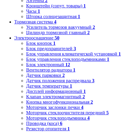
Антенна
2
Кронштейн (сопут. товары)
1
Часы
1
Шторка солнцезащитная
1
Тормозная система
4
Усилитель тормозов вакуумный
2
Цилиндр тормозной главный
2
Электрооснащение
50
Блок кнопок
1
Блок предохранителей
3
Блок управления климатической установкой
1
Блок управления стеклоподъемниками
1
Блок электронный
12
Вентилятор радиатора
1
Датчик парковки
2
Датчик положения распредвала
3
Датчик температуры
1
Дисплей информационный
1
Клапан электромагнитный
2
Кнопка многофункциональная
2
Моторчик заслонки печки
4
Моторчик стеклоочистителя передний
5
Моторчик стеклоподъемника
4
Проводка (коса)
6
Резистор отопителя
1