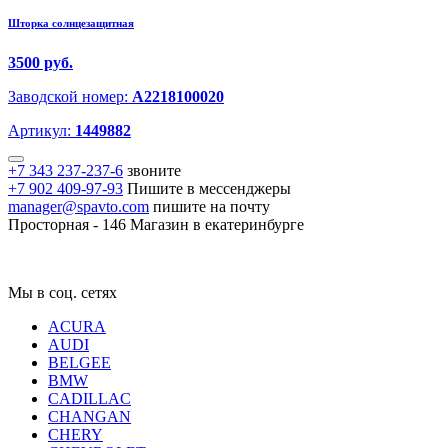
Шторка солнцезащитная
3500 руб.
Заводской номер:
A2218100020
Артикул:
1449882
+7 343 237-237-6
звоните
+7 902 409-97-93
Пишите в мессенджеры
manager@spavto.com
пишите на почту
Просторная - 146
Магазин в екатеринбурге
Мы в соц. сетях
ACURA
AUDI
BELGEE
BMW
CADILLAC
CHANGAN
CHERY