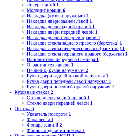
Локер задний
1
Молдинг крыши
6
Накладка (кузов наружные)
1
Накладка двери задней левой
1
Накладка двери задней правой
1
Накладка двери передней левой
1
Накладка двери передней правой
1
Накладка стекла заднего правого (бархотка)
1
Накладка стекла переднего левого (бархотка)
1
Накладка стекла переднего правого (бархотка)
1
Наполнитель переднего бампера
1
Ограничитель двери
1
Пыльник (кузов наружные)
2
Ручка двери задней правой наружная
1
Ручка двери передней левой наружная
1
Ручка двери передней правой наружная
2
Кузовные стекла
2
Стекло двери задней правой
1
Стекло двери передней левой
1
Оптика
5
Указатель поворота
1
Фара левая
1
Фонарь задний
2
Фонарь подсветки номера
1
Подвеска двигателя / КПП
2