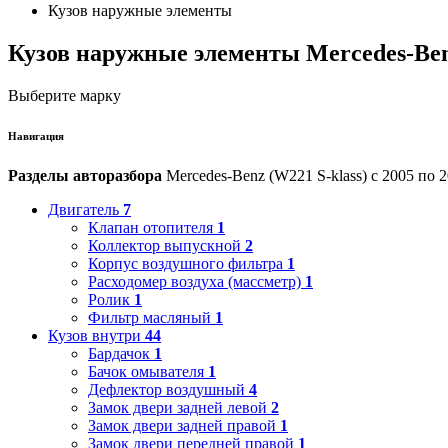
Кузов наружные элементы
Кузов наружные элементы Mercedes-Ben
Выберите марку
Навигация
Разделы авторазбора
Mercedes-Benz (W221 S-klass) с 2005 по 2
Двигатель
7
Клапан отопителя
1
Коллектор выпускной
2
Корпус воздушного фильтра
1
Расходомер воздуха (массметр)
1
Ролик
1
Фильтр масляный
1
Кузов внутри
44
Бардачок
1
Бачок омывателя
1
Дефлектор воздушный
4
Замок двери задней левой
2
Замок двери задней правой
1
Замок двери передней правой
1