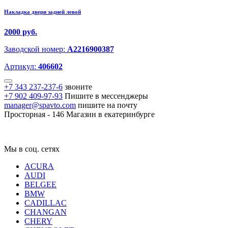
Накладка двери задней левой
2000 руб.
Заводской номер:
A2216900387
Артикул:
406602
+7 343 237-237-6
звоните
+7 902 409-97-93
Пишите в мессенджеры
manager@spavto.com
пишите на почту
Просторная - 146
Магазин в екатеринбурге
Мы в соц. сетях
ACURA
AUDI
BELGEE
BMW
CADILLAC
CHANGAN
CHERY