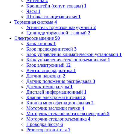
Антенна
2
Кронштейн (сопут. товары)
1
Часы
1
Шторка солнцезащитная
1
Тормозная система
4
Усилитель тормозов вакуумный
2
Цилиндр тормозной главный
2
Электрооснащение
50
Блок кнопок
1
Блок предохранителей
3
Блок управления климатической установкой
1
Блок управления стеклоподъемниками
1
Блок электронный
12
Вентилятор радиатора
1
Датчик парковки
2
Датчик положения распредвала
3
Датчик температуры
1
Дисплей информационный
1
Клапан электромагнитный
2
Кнопка многофункциональная
2
Моторчик заслонки печки
4
Моторчик стеклоочистителя передний
5
Моторчик стеклоподъемника
4
Проводка (коса)
6
Резистор отопителя
1