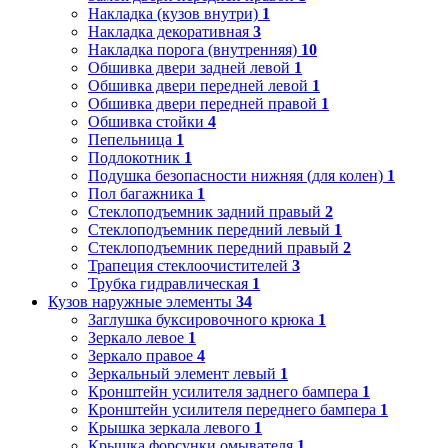
Накладка (кузов внутри)
1
Накладка декоративная
3
Накладка порога (внутренняя)
10
Обшивка двери задней левой
1
Обшивка двери передней левой
1
Обшивка двери передней правой
1
Обшивка стойки
4
Пепельница
1
Подлокотник
1
Подушка безопасности нижняя (для колен)
1
Пол багажника
1
Стеклоподъемник задний правый
2
Стеклоподъемник передний левый
1
Стеклоподъемник передний правый
2
Трапеция стеклоочистителей
3
Трубка гидравлическая
1
Кузов наружные элементы
34
Заглушка буксировочного крюка
1
Зеркало левое
1
Зеркало правое
4
Зеркальный элемент левый
1
Кронштейн усилителя заднего бампера
1
Кронштейн усилителя переднего бампера
1
Крышка зеркала левого
1
Крышка форсунки омывателя
1