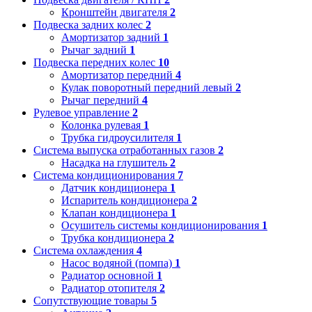
Кронштейн двигателя
2
Подвеска задних колес
2
Амортизатор задний
1
Рычаг задний
1
Подвеска передних колес
10
Амортизатор передний
4
Кулак поворотный передний левый
2
Рычаг передний
4
Рулевое управление
2
Колонка рулевая
1
Трубка гидроусилителя
1
Система выпуска отработанных газов
2
Насадка на глушитель
2
Система кондиционирования
7
Датчик кондиционера
1
Испаритель кондиционера
2
Клапан кондиционера
1
Осушитель системы кондиционирования
1
Трубка кондиционера
2
Система охлаждения
4
Насос водяной (помпа)
1
Радиатор основной
1
Радиатор отопителя
2
Сопутствующие товары
5