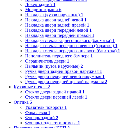
Локер задний
1
Молдинг крыши
6
Накладка (кузов наружные)
1
Накладка двери задней левой
1
Накладка двери задней правой
1
Накладка двери передней левой
1
Накладка двери передней правой
1
Накладка стекла заднего правого (бархотка)
1
Накладка стекла переднего левого (бархотка)
1
Накладка стекла переднего правого (бархотка)
1
Наполнитель переднего бампера
1
Ограничитель двери
1
Пыльник (кузов наружные)
2
Ручка двери задней правой наружная
1
Ручка двери передней левой наружная
1
Ручка двери передней правой наружная
2
Кузовные стекла
2
Стекло двери задней правой
1
Стекло двери передней левой
1
Оптика
5
Указатель поворота
1
Фара левая
1
Фонарь задний
2
Фонарь подсветки номера
1
Подвеска двигателя / КПП
2