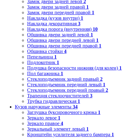
Замок двери задней левой
2
Замок двери задней правой
1
Замок двери передней правой
1
Накладка (кузов внутри)
1
Накладка декоративная
3
Накладка порога (внутренняя)
10
Обшивка двери задней левой
1
Обшивка двери передней левой
1
Обшивка двери передней правой
1
Обшивка стойки
4
Пепельница
1
Подлокотник
1
Подушка безопасности нижняя (для колен)
1
Пол багажника
1
Стеклоподъемник задний правый
2
Стеклоподъемник передний левый
1
Стеклоподъемник передний правый
2
Трапеция стеклоочистителей
3
Трубка гидравлическая
1
Кузов наружные элементы
34
Заглушка буксировочного крюка
1
Зеркало левое
1
Зеркало правое
4
Зеркальный элемент левый
1
Кронштейн усилителя заднего бампера
1