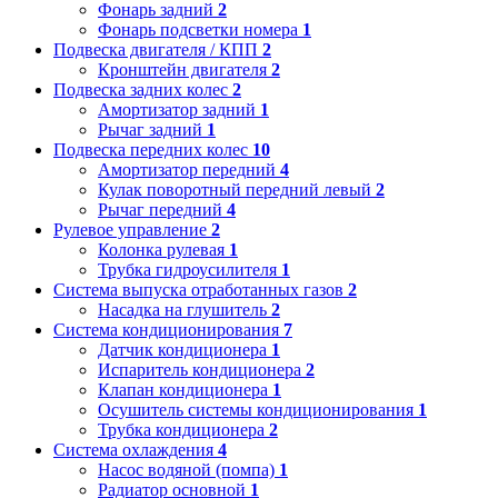
Фонарь задний
2
Фонарь подсветки номера
1
Подвеска двигателя / КПП
2
Кронштейн двигателя
2
Подвеска задних колес
2
Амортизатор задний
1
Рычаг задний
1
Подвеска передних колес
10
Амортизатор передний
4
Кулак поворотный передний левый
2
Рычаг передний
4
Рулевое управление
2
Колонка рулевая
1
Трубка гидроусилителя
1
Система выпуска отработанных газов
2
Насадка на глушитель
2
Система кондиционирования
7
Датчик кондиционера
1
Испаритель кондиционера
2
Клапан кондиционера
1
Осушитель системы кондиционирования
1
Трубка кондиционера
2
Система охлаждения
4
Насос водяной (помпа)
1
Радиатор основной
1