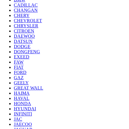
CADILLAC
CHANGAN
CHERY
CHEVROLET
CHRYSLER
CITROEN
DAEWOO
DATSUN
DODGE
DONGFENG
EXEED
FAW
FIAT
FORD
GAZ
GEELY
GREAT WALL
HAIMA
HAVAL
HONDA
HYUNDAI
INFINITI
JAC
JAECOO