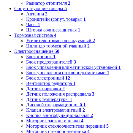
Радиатор отопителя
2
Сопутствующие товары
5
Антенна
2
Кронштейн (сопут. товары)
1
Часы
1
Шторка солнцезащитная
1
Тормозная система
4
Усилитель тормозов вакуумный
2
Цилиндр тормозной главный
2
Электрооснащение
50
Блок кнопок
1
Блок предохранителей
3
Блок управления климатической установкой
1
Блок управления стеклоподъемниками
1
Блок электронный
12
Вентилятор радиатора
1
Датчик парковки
2
Датчик положения распредвала
3
Датчик температуры
1
Дисплей информационный
1
Клапан электромагнитный
2
Кнопка многофункциональная
2
Моторчик заслонки печки
4
Моторчик стеклоочистителя передний
5
Моторчик стеклоподъемника
4