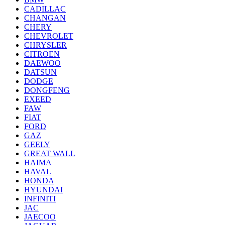
CADILLAC
CHANGAN
CHERY
CHEVROLET
CHRYSLER
CITROEN
DAEWOO
DATSUN
DODGE
DONGFENG
EXEED
FAW
FIAT
FORD
GAZ
GEELY
GREAT WALL
HAIMA
HAVAL
HONDA
HYUNDAI
INFINITI
JAC
JAECOO