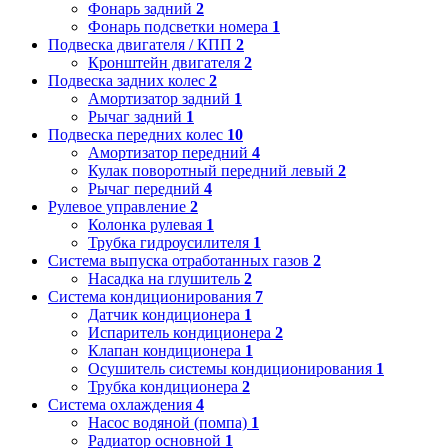
Фонарь задний
2
Фонарь подсветки номера
1
Подвеска двигателя / КПП
2
Кронштейн двигателя
2
Подвеска задних колес
2
Амортизатор задний
1
Рычаг задний
1
Подвеска передних колес
10
Амортизатор передний
4
Кулак поворотный передний левый
2
Рычаг передний
4
Рулевое управление
2
Колонка рулевая
1
Трубка гидроусилителя
1
Система выпуска отработанных газов
2
Насадка на глушитель
2
Система кондиционирования
7
Датчик кондиционера
1
Испаритель кондиционера
2
Клапан кондиционера
1
Осушитель системы кондиционирования
1
Трубка кондиционера
2
Система охлаждения
4
Насос водяной (помпа)
1
Радиатор основной
1