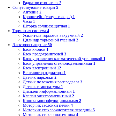
Радиатор отопителя
2
Сопутствующие товары
5
Антенна
2
Кронштейн (сопут. товары)
1
Часы
1
Шторка солнцезащитная
1
Тормозная система
4
Усилитель тормозов вакуумный
2
Цилиндр тормозной главный
2
Электрооснащение
50
Блок кнопок
1
Блок предохранителей
3
Блок управления климатической установкой
1
Блок управления стеклоподъемниками
1
Блок электронный
12
Вентилятор радиатора
1
Датчик парковки
2
Датчик положения распредвала
3
Датчик температуры
1
Дисплей информационный
1
Клапан электромагнитный
2
Кнопка многофункциональная
2
Моторчик заслонки печки
4
Моторчик стеклоочистителя передний
5
Моторчик стеклоподъемника
4