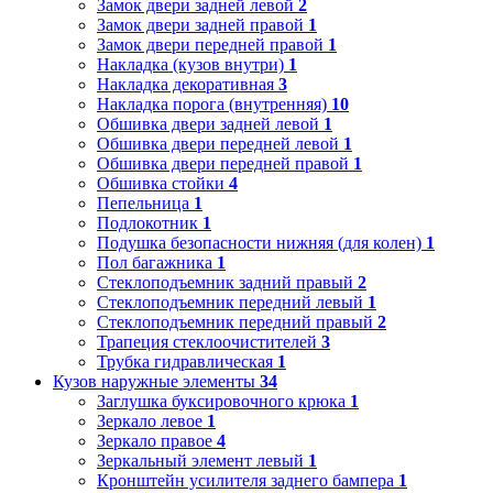
Замок двери задней левой
2
Замок двери задней правой
1
Замок двери передней правой
1
Накладка (кузов внутри)
1
Накладка декоративная
3
Накладка порога (внутренняя)
10
Обшивка двери задней левой
1
Обшивка двери передней левой
1
Обшивка двери передней правой
1
Обшивка стойки
4
Пепельница
1
Подлокотник
1
Подушка безопасности нижняя (для колен)
1
Пол багажника
1
Стеклоподъемник задний правый
2
Стеклоподъемник передний левый
1
Стеклоподъемник передний правый
2
Трапеция стеклоочистителей
3
Трубка гидравлическая
1
Кузов наружные элементы
34
Заглушка буксировочного крюка
1
Зеркало левое
1
Зеркало правое
4
Зеркальный элемент левый
1
Кронштейн усилителя заднего бампера
1